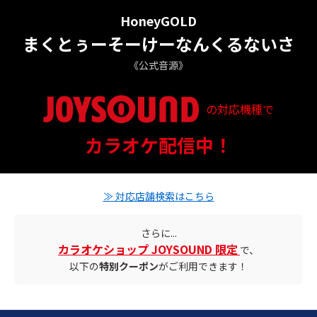
HoneyGOLD
まくとぅーそーけーなんくるないさ
《公式音源》
の対応機種で
配信ステータス
カラオケ配信中！
対応店舗とクーポン情報
≫ 対応店舗検索はこちら
さらに...
カラオケショップ JOYSOUND 限定
で、
以下の
特別クーポン
がご利用できます！