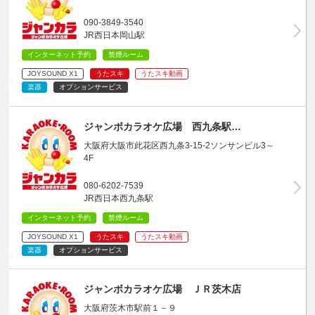
090-3849-3540
JR西日本岡山駅
インターネット予約
禁煙ルーム
JOYSOUND X1
うたスキ
うたスキ動画
楽器
オプションサービス
ジャンボカラオケ広場 西九条駅…
大阪府大阪市此花区西九条3-15-2ソンサンビル3～
4F
080-6202-7539
JR西日本西九条駅
インターネット予約
禁煙ルーム
JOYSOUND X1
うたスキ
うたスキ動画
楽器
オプションサービス
ジャンボカラオケ広場 ＪＲ茨木店
大阪府茨木市駅前１－９