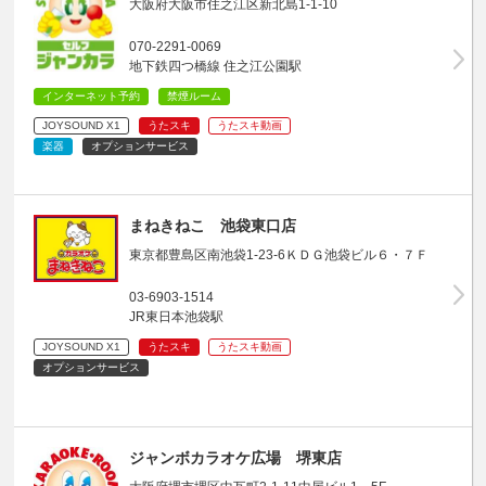
大阪府大阪市住之江区新北島1-1-10
070-2291-0069
地下鉄四つ橋線 住之江公園駅
インターネット予約
禁煙ルーム
JOYSOUND X1
うたスキ
うたスキ動画
楽器
オプションサービス
まねきねこ 池袋東口店
東京都豊島区南池袋1-23-6ＫＤＧ池袋ビル６・７Ｆ
03-6903-1514
JR東日本池袋駅
JOYSOUND X1
うたスキ
うたスキ動画
オプションサービス
ジャンボカラオケ広場 堺東店