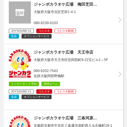
ジャンボカラオケ広場 梅田芝田…
大阪府大阪市北区芝田1-4-1
080-6239-6103
JOYSOUND X1
うたスキ
うたスキ動画
楽器
オプションサービス
ジャンボカラオケ広場 天王寺店
大阪府大阪市天王寺区悲田院町9-22宝ビル1～5F
080-6202-7543
近鉄大阪阿部野橋駅
インターネット予約
禁煙ルーム
JOYSOUND X1
うたスキ
うたスキ動画
楽器
オプションサービス
ジャンボカラオケ広場 三条河原…
京都府京都市中京区三条通河原町西入る石橋町29-1