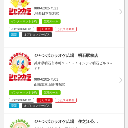
080-6202-7521
JR西日本茨木駅
インターネット予約
禁煙ルーム
JOYSOUND X1
うたスキ
うたスキ動画
楽器
オプションサービス
ジャンボカラオケ広場 明石駅前店
兵庫県明石市本町２－１－１インティ明石ビル６～
７Ｆ
080-6202-7501
山陽電車山陽明石駅
インターネット予約
禁煙ルーム
JOYSOUND X1
うたスキ
うたスキ動画
楽器
オプションサービス
ジャンボカラオケ広場 住之江公…