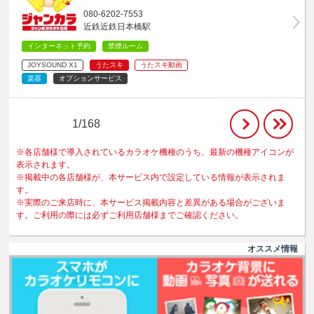
080-6202-7553
近鉄近鉄日本橋駅
インターネット予約
禁煙ルーム
JOYSOUND X1
うたスキ
うたスキ動画
楽器
オプションサービス
1/168
※各店舗様で導入されているカラオケ機種のうち、最新の機種アイコンが
表示されます。
※掲載中の各店舗様が、本サービス内で設定している情報が表示されま
す。
※実際のご来店時に、本サービス掲載内容と差異がある場合がございま
す。ご利用の際には必ずご利用店舗様までご確認ください。
オススメ情報