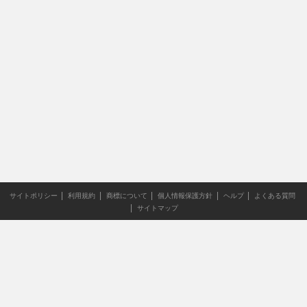
サイトポリシー
利用規約
商標について
個人情報保護方針
ヘルプ
よくある質問
サイトマップ
当サイトのすべての文章や画像などの無断転載・引用を禁じま
す。
Copyright XING INC.All Rights Reserved.