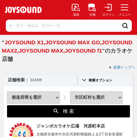
楽曲
店舗
ログイン
メニュー
"
JOYSOUND X1,JOYSOUND MAX GO,JOYSOUND
MAX2,JOYSOUND MAX,JOYSOUND f1
"のカラオケ
店舗
全国トップへ
店舗検索：
3343件
検索オプション
検 索
ジャンボカラオケ広場 河原町本店
京都府京都市中京区河原町蛸薬師上る3丁目奈良屋町