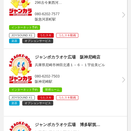
296古今東西河…
080-6202-7577
阪急河原町駅
インターネット予約
JOYSOUND X1
うたスキ
うたスキ動画
楽器
オプションサービス
ジャンボカラオケ広場 阪神尼崎店
兵庫県尼崎市神田北通１－６－１宇佐美ビル
080-6202-7503
阪神尼崎駅
インターネット予約
禁煙ルーム
JOYSOUND X1
うたスキ
うたスキ動画
楽器
オプションサービス
ジャンボカラオケ広場 博多駅筑…