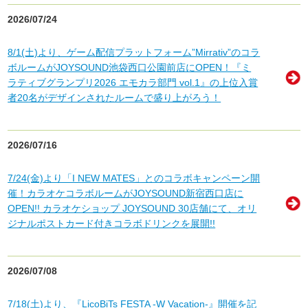
2026/07/24
8/1(土)より、ゲーム配信プラットフォーム”Mirrativ”のコラ
ボルームがJOYSOUND池袋西口公園前店にOPEN！『ミ
ラティブグランプリ2026 エモカラ部門 vol.1』の上位入賞
者20名がデザインされたルームで盛り上がろう！
2026/07/16
7/24(金)より「I NEW MATES」とのコラボキャンペーン開
催！カラオケコラボルームがJOYSOUND新宿西口店に
OPEN!! カラオケショップ JOYSOUND 30店舗にて、オリ
ジナルポストカード付きコラボドリンクを展開!!
2026/07/08
7/18(土)より、『LicoBiTs FESTA -W Vacation-』開催を記