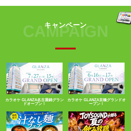
キャンペーン
CAMPAIGN
カラオケ GLANZA名古屋錦グラン
カラオケ GLANZA京橋グランドオ
ドオープン！
ープン！