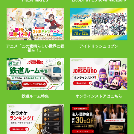
I NEW MATES
LicoBiTs FESTA -W Vacation-
アニメ「この素晴らしい世界に祝
アイドリッシュセブン
福を！」
鉄道ルーム特集
オンラインストアはこちら