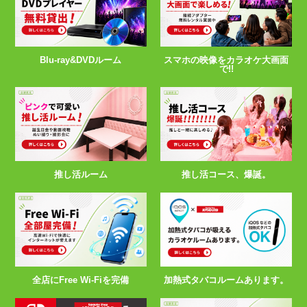
スマホの映像をカラオケ大画面
Blu-ray&DVDルーム
で!!
推し活ルーム
推し活コース、爆誕。
全店にFree Wi-Fiを完備
加熱式タバコルームあります。