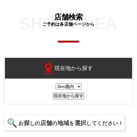
店舗検索
SHOP AREA
ご予約は各店舗ページから
現在地から探す
探
店舗
地域
選択
お
しの
の
を
してください !