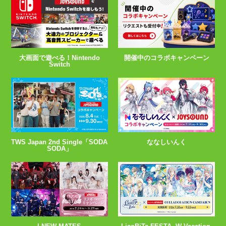
大画面で遊べる！Nintendo
開催中のコラボキャンペーン
Switch
TWS Japan 2nd Single「SODA
ななしいんく
SODA」