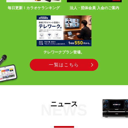
毎日更新！カラオケランキング
法人・団体会員 入会のご案内
テレワークプラン登場。
一覧はこちら
ニュース
NEWS