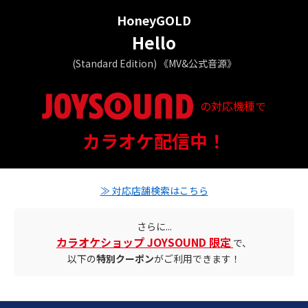
HoneyGOLD
Hello
(Standard Edition) 《MV&公式音源》
の対応機種で
配信ステータス
カラオケ配信中！
対応店舗とクーポン情報
≫ 対応店舗検索はこちら
さらに...
カラオケショップ JOYSOUND 限定
で、
以下の
特別クーポン
がご利用できます！