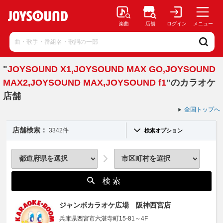
楽曲
店舗
ログイン
メニュー
"
JOYSOUND X1,JOYSOUND MAX GO,JOYSOUND
MAX2,JOYSOUND MAX,JOYSOUND f1
"のカラオケ
店舗
全国トップへ
店舗検索：
3342件
検索オプション
検 索
ジャンボカラオケ広場 阪神西宮店
兵庫県西宮市六湛寺町15-81～4F