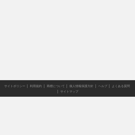
サイトポリシー
利用規約
商標について
個人情報保護方針
ヘルプ
よくある質問
サイトマップ
当サイトのすべての文章や画像などの無断転載・引用を禁じま
す。
Copyright XING INC.All Rights Reserved.