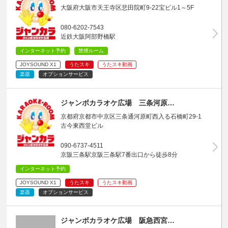
大阪府大阪市天王寺区悲田院町9-22宝ビル1～5F
080-6202-7543
近鉄大阪阿部野橋駅
インターネット予約
禁煙ルーム
JOYSOUND X1
うたスキ
うたスキ動画
楽器
オプションサービス
ジャンボカラオケ広場 三条河原…
京都府京都市中京区三条通河原町西入る石橋町29-1
古今東西堂ビル
090-6737-4511
京阪三条駅京阪三条駅7番出口から徒歩8分
インターネット予約
JOYSOUND X1
うたスキ
うたスキ動画
楽器
オプションサービス
ジャンボカラオケ広場 阪急西宮…