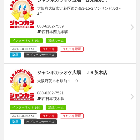
大阪府大阪市此花区西九条3-15-2ソンサンビル3～
4F
080-6202-7539
JR西日本西九条駅
インターネット予約
禁煙ルーム
JOYSOUND X1
うたスキ
うたスキ動画
楽器
オプションサービス
ジャンボカラオケ広場 ＪＲ茨木店
大阪府茨木市駅前１－９
080-6202-7521
JR西日本茨木駅
インターネット予約
禁煙ルーム
JOYSOUND X1
うたスキ
うたスキ動画
楽器
オプションサービス