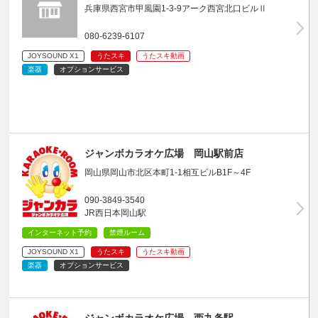
兵庫県西宮市甲風園1-3-9アーク西宮北口ビルⅡ
080-6239-6107
JOYSOUND X1
うたスキ
うたスキ動画
楽器
オプションサービス
ジャンボカラオケ広場 岡山駅前店
岡山県岡山市北区本町1-1相互ビルB1F～4F
090-3849-3540
JR西日本岡山駅
インターネット予約
禁煙ルーム
JOYSOUND X1
うたスキ
うたスキ動画
楽器
オプションサービス
ジャンボカラオケ広場 西九条駅…