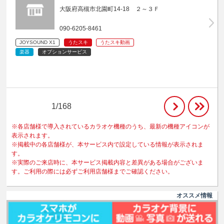
大阪府高槻市北園町14-18 ２～３Ｆ
090-6205-8461
JOYSOUND X1
うたスキ
うたスキ動画
楽器
オプションサービス
1/168
※各店舗様で導入されているカラオケ機種のうち、最新の機種アイコンが
表示されます。
※掲載中の各店舗様が、本サービス内で設定している情報が表示されま
す。
※実際のご来店時に、本サービス掲載内容と差異がある場合がございま
す。ご利用の際には必ずご利用店舗様までご確認ください。
オススメ情報