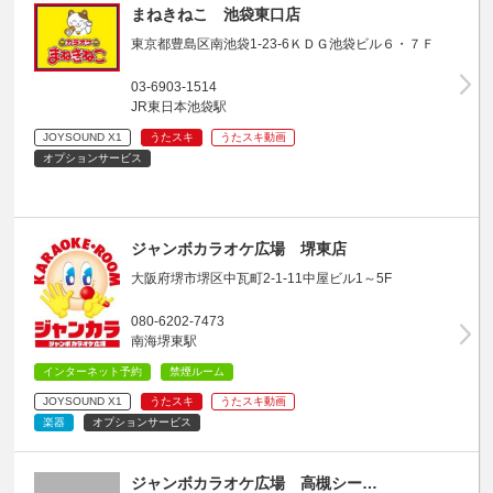
まねきねこ 池袋東口店
東京都豊島区南池袋1-23-6ＫＤＧ池袋ビル６・７Ｆ
03-6903-1514
JR東日本池袋駅
JOYSOUND X1
うたスキ
うたスキ動画
オプションサービス
ジャンボカラオケ広場 堺東店
大阪府堺市堺区中瓦町2-1-11中屋ビル1～5F
080-6202-7473
南海堺東駅
インターネット予約
禁煙ルーム
JOYSOUND X1
うたスキ
うたスキ動画
楽器
オプションサービス
ジャンボカラオケ広場 高槻シー…