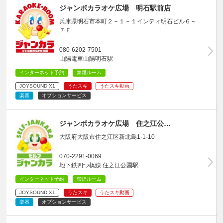
ジャンボカラオケ広場 明石駅前店
兵庫県明石市本町２－１－１インティ明石ビル６～
７Ｆ
080-6202-7501
山陽電車山陽明石駅
インターネット予約
禁煙ルーム
JOYSOUND X1
うたスキ
うたスキ動画
楽器
オプションサービス
ジャンボカラオケ広場 住之江公…
大阪府大阪市住之江区新北島1-1-10
070-2291-0069
地下鉄四つ橋線 住之江公園駅
インターネット予約
禁煙ルーム
JOYSOUND X1
うたスキ
うたスキ動画
楽器
オプションサービス