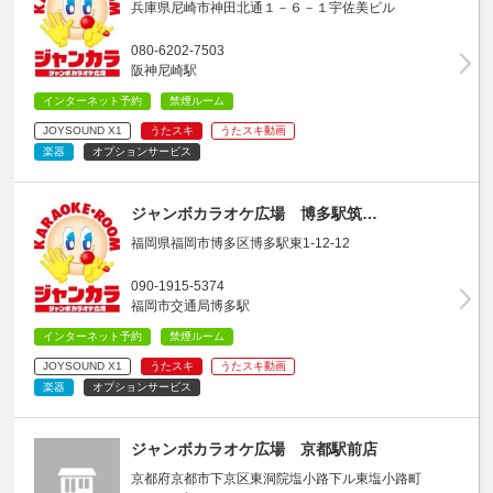
兵庫県尼崎市神田北通１－６－１宇佐美ビル
080-6202-7503
阪神尼崎駅
インターネット予約
禁煙ルーム
JOYSOUND X1
うたスキ
うたスキ動画
楽器
オプションサービス
ジャンボカラオケ広場 博多駅筑…
福岡県福岡市博多区博多駅東1-12-12
090-1915-5374
福岡市交通局博多駅
インターネット予約
禁煙ルーム
JOYSOUND X1
うたスキ
うたスキ動画
楽器
オプションサービス
ジャンボカラオケ広場 京都駅前店
京都府京都市下京区東洞院塩小路下ル東塩小路町