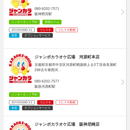
080-6202-7571
阪神西宮駅
インターネット予約
禁煙ルーム
JOYSOUND X1
うたスキ
うたスキ動画
楽器
オプションサービス
ジャンボカラオケ広場 河原町本店
京都府京都市中京区河原町蛸薬師上る3丁目奈良屋町
296古今東西河…
080-6202-7577
阪急河原町駅
インターネット予約
JOYSOUND X1
うたスキ
うたスキ動画
楽器
オプションサービス
ジャンボカラオケ広場 阪神尼崎店