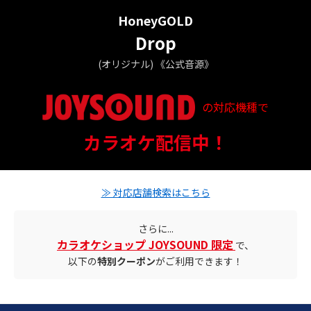
HoneyGOLD
Drop
(オリジナル) 《公式音源》
の対応機種で
配信ステータス
カラオケ配信中！
対応店舗とクーポン情報
≫ 対応店舗検索はこちら
さらに...
カラオケショップ JOYSOUND 限定
で、
以下の
特別クーポン
がご利用できます！