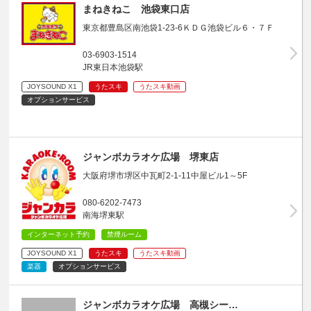
まねきねこ 池袋東口店
東京都豊島区南池袋1-23-6ＫＤＧ池袋ビル６・７Ｆ
03-6903-1514
JR東日本池袋駅
JOYSOUND X1
うたスキ
うたスキ動画
オプションサービス
ジャンボカラオケ広場 堺東店
大阪府堺市堺区中瓦町2-1-11中屋ビル1～5F
080-6202-7473
南海堺東駅
インターネット予約
禁煙ルーム
JOYSOUND X1
うたスキ
うたスキ動画
楽器
オプションサービス
ジャンボカラオケ広場 高槻シー…