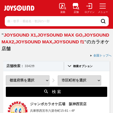
楽曲
店舗
ログイン
メニュー
"
JOYSOUND X1,JOYSOUND MAX GO,JOYSOUND
MAX2,JOYSOUND MAX,JOYSOUND f1
"のカラオケ
店舗
全国トップへ
店舗検索：
3342件
検索オプション
検 索
ジャンボカラオケ広場 阪神西宮店
兵庫県西宮市六湛寺町15-81～4F