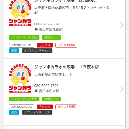
大阪府大阪市此花区西九条3-15-2ソンサンビル3～
4F
080-6202-7539
JR西日本西九条駅
インターネット予約
禁煙ルーム
JOYSOUND X1
うたスキ
うたスキ動画
楽器
オプションサービス
ジャンボカラオケ広場 ＪＲ茨木店
大阪府茨木市駅前１－９
080-6202-7521
JR西日本茨木駅
インターネット予約
禁煙ルーム
JOYSOUND X1
うたスキ
うたスキ動画
楽器
オプションサービス