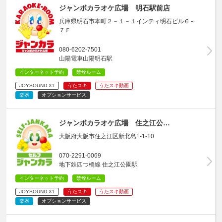
ジャンボカラオケ広場 明石駅前店
兵庫県明石市本町２－１－１インティ明石ビル６～
７Ｆ
080-6202-7501
山陽電車山陽明石駅
インターネット予約
禁煙ルーム
JOYSOUND X1
うたスキ
うたスキ動画
楽器
オプションサービス
ジャンボカラオケ広場 住之江公…
大阪府大阪市住之江区新北島1-1-10
070-2291-0069
地下鉄四つ橋線 住之江公園駅
インターネット予約
禁煙ルーム
JOYSOUND X1
うたスキ
うたスキ動画
楽器
オプションサービス