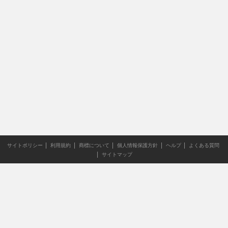
サイトポリシー
利用規約
商標について
個人情報保護方針
ヘルプ
よくある質問
サイトマップ
当サイトのすべての文章や画像などの無断転載・引用を禁じま
す。
Copyright XING INC.All Rights Reserved.