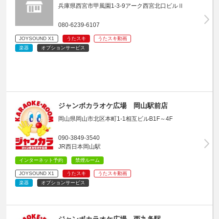
兵庫県西宮市甲風園1-3-9アーク西宮北口ビルⅡ
080-6239-6107
JOYSOUND X1
うたスキ
うたスキ動画
楽器
オプションサービス
ジャンボカラオケ広場 岡山駅前店
岡山県岡山市北区本町1-1相互ビルB1F～4F
090-3849-3540
JR西日本岡山駅
インターネット予約
禁煙ルーム
JOYSOUND X1
うたスキ
うたスキ動画
楽器
オプションサービス
ジャンボカラオケ広場 西九条駅…