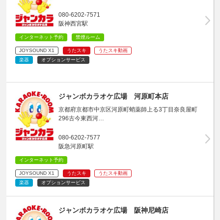
080-6202-7571
阪神西宮駅
インターネット予約
禁煙ルーム
JOYSOUND X1
うたスキ
うたスキ動画
楽器
オプションサービス
ジャンボカラオケ広場 河原町本店
京都府京都市中京区河原町蛸薬師上る3丁目奈良屋町
296古今東西河…
080-6202-7577
阪急河原町駅
インターネット予約
JOYSOUND X1
うたスキ
うたスキ動画
楽器
オプションサービス
ジャンボカラオケ広場 阪神尼崎店