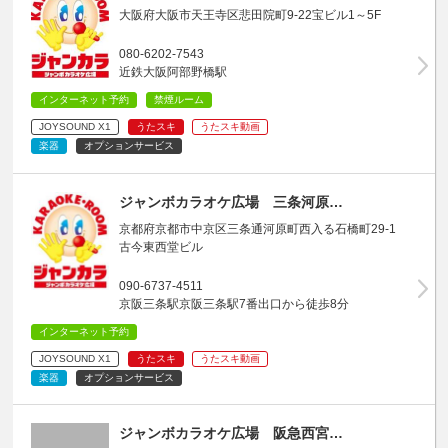
大阪府大阪市天王寺区悲田院町9-22宝ビル1～5F
080-6202-7543
近鉄大阪阿部野橋駅
インターネット予約
禁煙ルーム
JOYSOUND X1
うたスキ
うたスキ動画
楽器
オプションサービス
ジャンボカラオケ広場 三条河原…
京都府京都市中京区三条通河原町西入る石橋町29-1
古今東西堂ビル
090-6737-4511
京阪三条駅京阪三条駅7番出口から徒歩8分
インターネット予約
JOYSOUND X1
うたスキ
うたスキ動画
楽器
オプションサービス
ジャンボカラオケ広場 阪急西宮…