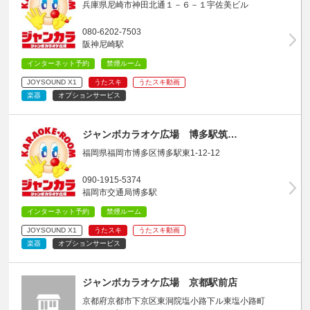
兵庫県尼崎市神田北通１－６－１宇佐美ビル
080-6202-7503
阪神尼崎駅
インターネット予約
禁煙ルーム
JOYSOUND X1
うたスキ
うたスキ動画
楽器
オプションサービス
ジャンボカラオケ広場 博多駅筑…
福岡県福岡市博多区博多駅東1-12-12
090-1915-5374
福岡市交通局博多駅
インターネット予約
禁煙ルーム
JOYSOUND X1
うたスキ
うたスキ動画
楽器
オプションサービス
ジャンボカラオケ広場 京都駅前店
京都府京都市下京区東洞院塩小路下ル東塩小路町