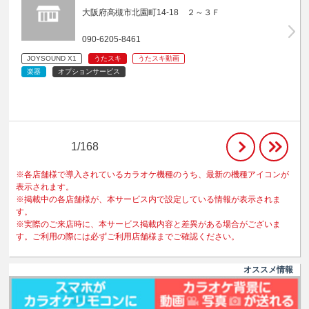
大阪府高槻市北園町14-18 ２～３Ｆ
090-6205-8461
JOYSOUND X1
うたスキ
うたスキ動画
楽器
オプションサービス
1/168
※各店舗様で導入されているカラオケ機種のうち、最新の機種アイコンが
表示されます。
※掲載中の各店舗様が、本サービス内で設定している情報が表示されま
す。
※実際のご来店時に、本サービス掲載内容と差異がある場合がございま
す。ご利用の際には必ずご利用店舗様までご確認ください。
オススメ情報