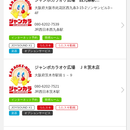
大阪府大阪市此花区西九条3-15-2ソンサンビル3～
4F
080-6202-7539
JR西日本西九条駅
インターネット予約
禁煙ルーム
JOYSOUND X1
うたスキ
うたスキ動画
楽器
オプションサービス
ジャンボカラオケ広場 ＪＲ茨木店
大阪府茨木市駅前１－９
080-6202-7521
JR西日本茨木駅
インターネット予約
禁煙ルーム
JOYSOUND X1
うたスキ
うたスキ動画
楽器
オプションサービス