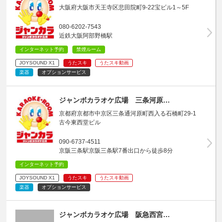
大阪府大阪市天王寺区悲田院町9-22宝ビル1～5F
080-6202-7543
近鉄大阪阿部野橋駅
インターネット予約
禁煙ルーム
JOYSOUND X1
うたスキ
うたスキ動画
楽器
オプションサービス
ジャンボカラオケ広場 三条河原…
京都府京都市中京区三条通河原町西入る石橋町29-1
古今東西堂ビル
090-6737-4511
京阪三条駅京阪三条駅7番出口から徒歩8分
インターネット予約
JOYSOUND X1
うたスキ
うたスキ動画
楽器
オプションサービス
ジャンボカラオケ広場 阪急西宮…