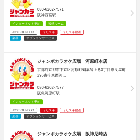
080-6202-7571
阪神西宮駅
インターネット予約
禁煙ルーム
JOYSOUND X1
うたスキ
うたスキ動画
楽器
オプションサービス
ジャンボカラオケ広場 河原町本店
京都府京都市中京区河原町蛸薬師上る3丁目奈良屋町
296古今東西河…
080-6202-7577
阪急河原町駅
インターネット予約
JOYSOUND X1
うたスキ
うたスキ動画
楽器
オプションサービス
ジャンボカラオケ広場 阪神尼崎店