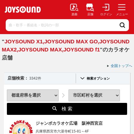
楽曲
店舗
ログイン
メニュー
"
JOYSOUND X1,JOYSOUND MAX GO,JOYSOUND
MAX2,JOYSOUND MAX,JOYSOUND f1
"のカラオケ
店舗
全国トップへ
店舗検索：
3342件
検索オプション
検 索
ジャンボカラオケ広場 阪神西宮店
兵庫県西宮市六湛寺町15-81～4F