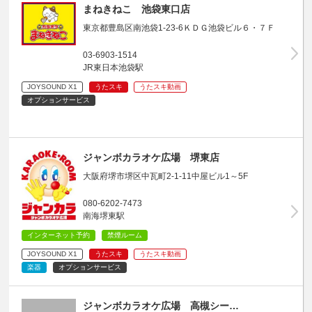
まねきねこ 池袋東口店
東京都豊島区南池袋1-23-6ＫＤＧ池袋ビル６・７Ｆ
03-6903-1514
JR東日本池袋駅
JOYSOUND X1
うたスキ
うたスキ動画
オプションサービス
ジャンボカラオケ広場 堺東店
大阪府堺市堺区中瓦町2-1-11中屋ビル1～5F
080-6202-7473
南海堺東駅
インターネット予約
禁煙ルーム
JOYSOUND X1
うたスキ
うたスキ動画
楽器
オプションサービス
ジャンボカラオケ広場 高槻シー…