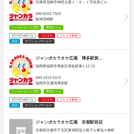
兵庫県尼崎市神田北通１－６－１宇佐美ビル
080-6202-7503
阪神尼崎駅
インターネット予約
禁煙ルーム
JOYSOUND X1
うたスキ
うたスキ動画
楽器
オプションサービス
ジャンボカラオケ広場 博多駅筑…
福岡県福岡市博多区博多駅東1-12-12
090-1915-5374
福岡市交通局博多駅
インターネット予約
禁煙ルーム
JOYSOUND X1
うたスキ
うたスキ動画
楽器
オプションサービス
ジャンボカラオケ広場 京都駅前店
京都府京都市下京区東洞院塩小路下ル東塩小路町