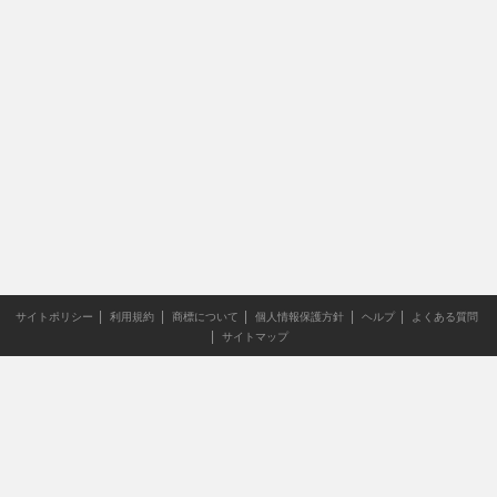
サイトポリシー
利用規約
商標について
個人情報保護方針
ヘルプ
よくある質問
サイトマップ
当サイトのすべての文章や画像などの無断転載・引用を禁じま
す。
Copyright XING INC.All Rights Reserved.