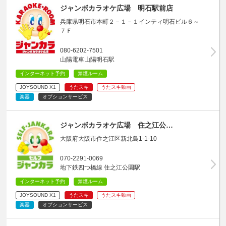
ジャンボカラオケ広場 明石駅前店
兵庫県明石市本町２－１－１インティ明石ビル６～
７Ｆ
080-6202-7501
山陽電車山陽明石駅
インターネット予約
禁煙ルーム
JOYSOUND X1
うたスキ
うたスキ動画
楽器
オプションサービス
ジャンボカラオケ広場 住之江公…
大阪府大阪市住之江区新北島1-1-10
070-2291-0069
地下鉄四つ橋線 住之江公園駅
インターネット予約
禁煙ルーム
JOYSOUND X1
うたスキ
うたスキ動画
楽器
オプションサービス