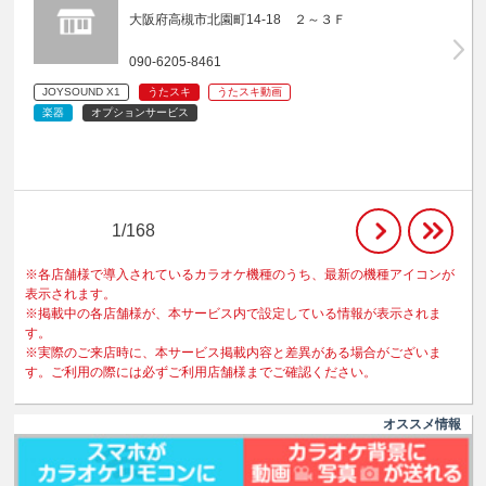
大阪府高槻市北園町14-18 ２～３Ｆ
090-6205-8461
JOYSOUND X1
うたスキ
うたスキ動画
楽器
オプションサービス
1/168
※各店舗様で導入されているカラオケ機種のうち、最新の機種アイコンが
表示されます。
※掲載中の各店舗様が、本サービス内で設定している情報が表示されま
す。
※実際のご来店時に、本サービス掲載内容と差異がある場合がございま
す。ご利用の際には必ずご利用店舗様までご確認ください。
オススメ情報