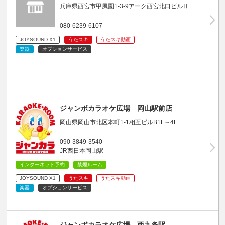
兵庫県西宮市甲風園1-3-9アーク西宮北口ビルⅡ
080-6239-6107
JOYSOUND X1
うたスキ
うたスキ動画
楽器
オプションサービス
ジャンボカラオケ広場 岡山駅前店
岡山県岡山市北区本町1-1相互ビルB1F～4F
090-3849-3540
JR西日本岡山駅
インターネット予約
禁煙ルーム
JOYSOUND X1
うたスキ
うたスキ動画
楽器
オプションサービス
ジャンボカラオケ広場 西九条駅…