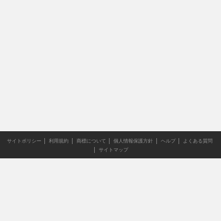
サイトポリシー
利用規約
商標について
個人情報保護方針
ヘルプ
よくある質問
サイトマップ
当サイトのすべての文章や画像などの無断転載・引用を禁じま
す。
Copyright XING INC.All Rights Reserved.