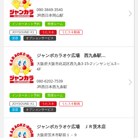
090-3849-3540
JR西日本岡山駅
インターネット予約
禁煙ルーム
JOYSOUND X1
うたスキ
うたスキ動画
楽器
オプションサービス
ジャンボカラオケ広場 西九条駅…
大阪府大阪市此花区西九条3-15-2ソンサンビル3～
4F
080-6202-7539
JR西日本西九条駅
インターネット予約
禁煙ルーム
JOYSOUND X1
うたスキ
うたスキ動画
楽器
オプションサービス
ジャンボカラオケ広場 ＪＲ茨木店
大阪府茨木市駅前１－９