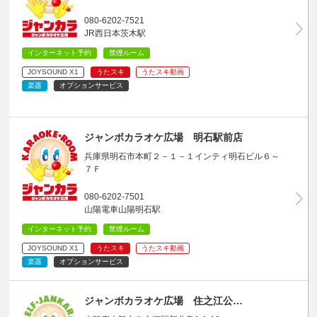
080-6202-7521
JR西日本茨木駅
インターネット予約
禁煙ルーム
JOYSOUND X1
うたスキ
うたスキ動画
楽器
オプションサービス
ジャンボカラオケ広場 明石駅前店
兵庫県明石市本町２－１－１インティ明石ビル６～
７Ｆ
080-6202-7501
山陽電車山陽明石駅
インターネット予約
禁煙ルーム
JOYSOUND X1
うたスキ
うたスキ動画
楽器
オプションサービス
ジャンボカラオケ広場 住之江公…