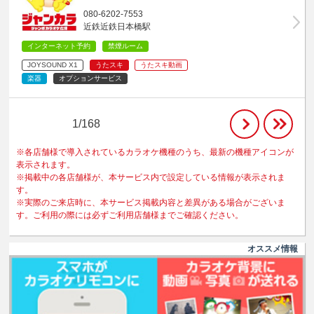
080-6202-7553
近鉄近鉄日本橋駅
インターネット予約
禁煙ルーム
JOYSOUND X1
うたスキ
うたスキ動画
楽器
オプションサービス
1/168
※各店舗様で導入されているカラオケ機種のうち、最新の機種アイコンが
表示されます。
※掲載中の各店舗様が、本サービス内で設定している情報が表示されま
す。
※実際のご来店時に、本サービス掲載内容と差異がある場合がございま
す。ご利用の際には必ずご利用店舗様までご確認ください。
オススメ情報