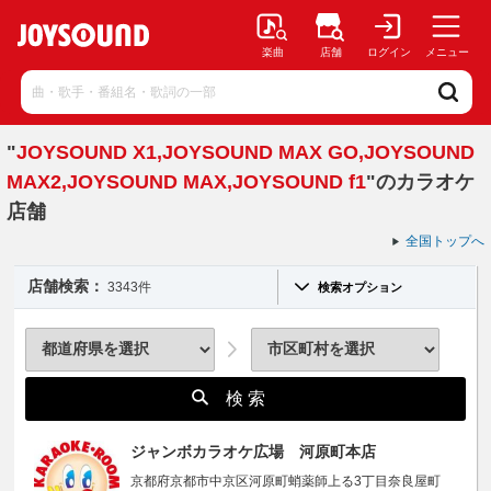
楽曲
店舗
ログイン
メニュー
"
JOYSOUND X1,JOYSOUND MAX GO,JOYSOUND
MAX2,JOYSOUND MAX,JOYSOUND f1
"のカラオケ
店舗
全国トップへ
店舗検索：
3343件
検索オプション
検 索
ジャンボカラオケ広場 河原町本店
京都府京都市中京区河原町蛸薬師上る3丁目奈良屋町