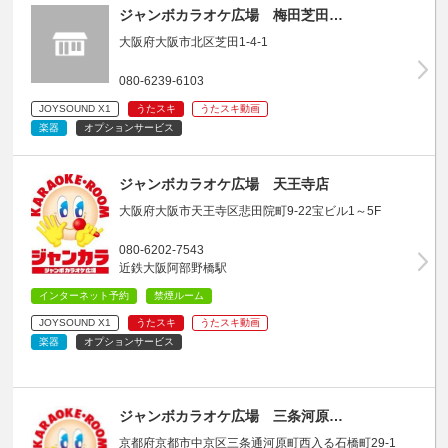
ジャンボカラオケ広場 梅田芝田…
大阪府大阪市北区芝田1-4-1
080-6239-6103
JOYSOUND X1
うたスキ
うたスキ動画
楽器
オプションサービス
ジャンボカラオケ広場 天王寺店
大阪府大阪市天王寺区悲田院町9-22宝ビル1～5F
080-6202-7543
近鉄大阪阿部野橋駅
インターネット予約
禁煙ルーム
JOYSOUND X1
うたスキ
うたスキ動画
楽器
オプションサービス
ジャンボカラオケ広場 三条河原…
京都府京都市中京区三条通河原町西入る石橋町29-1