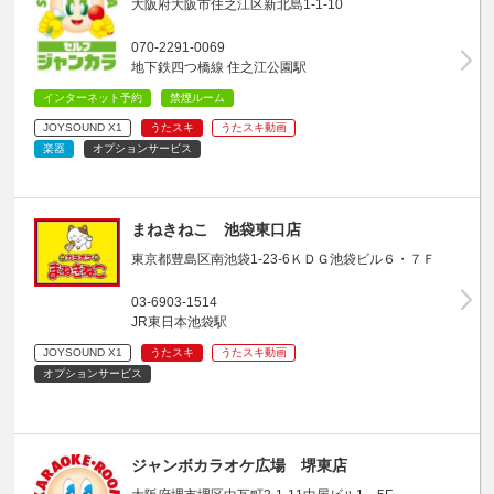
大阪府大阪市住之江区新北島1-1-10
070-2291-0069
地下鉄四つ橋線 住之江公園駅
インターネット予約
禁煙ルーム
JOYSOUND X1
うたスキ
うたスキ動画
楽器
オプションサービス
まねきねこ 池袋東口店
東京都豊島区南池袋1-23-6ＫＤＧ池袋ビル６・７Ｆ
03-6903-1514
JR東日本池袋駅
JOYSOUND X1
うたスキ
うたスキ動画
オプションサービス
ジャンボカラオケ広場 堺東店