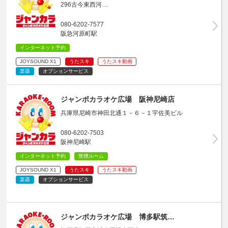
296古今東西河…
080-6202-7577
阪急河原町駅
インターネット予約
JOYSOUND X1
うたスキ
うたスキ動画
楽器
オプションサービス
ジャンボカラオケ広場 阪神尼崎店
兵庫県尼崎市神田北通１－６－１宇佐美ビル
080-6202-7503
阪神尼崎駅
インターネット予約
禁煙ルーム
JOYSOUND X1
うたスキ
うたスキ動画
楽器
オプションサービス
ジャンボカラオケ広場 博多駅筑…