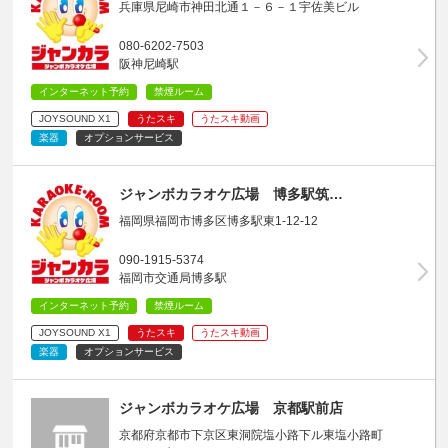
兵庫県尼崎市神田北通１－６－１宇佐美ビル
080-6202-7503
阪神尼崎駅
インターネット予約
禁煙ルーム
JOYSOUND X1
うたスキ
うたスキ動画
楽器
オプションサービス
ジャンボカラオケ広場 博多駅筑…
福岡県福岡市博多区博多駅東1-12-12
090-1915-5374
福岡市交通局博多駅
インターネット予約
禁煙ルーム
JOYSOUND X1
うたスキ
うたスキ動画
楽器
オプションサービス
ジャンボカラオケ広場 京都駅前店
京都府京都市下京区東洞院塩小路下ル東塩小路町