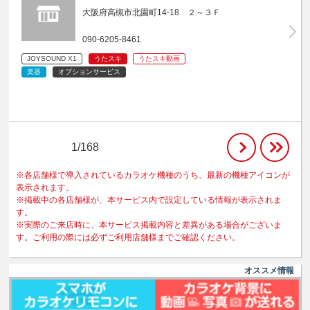
大阪府高槻市北園町14-18 ２～３Ｆ
090-6205-8461
JOYSOUND X1
うたスキ
うたスキ動画
楽器
オプションサービス
1/168
※各店舗様で導入されているカラオケ機種のうち、最新の機種アイコンが
表示されます。
※掲載中の各店舗様が、本サービス内で設定している情報が表示されま
す。
※実際のご来店時に、本サービス掲載内容と差異がある場合がございま
す。ご利用の際には必ずご利用店舗様までご確認ください。
オススメ情報