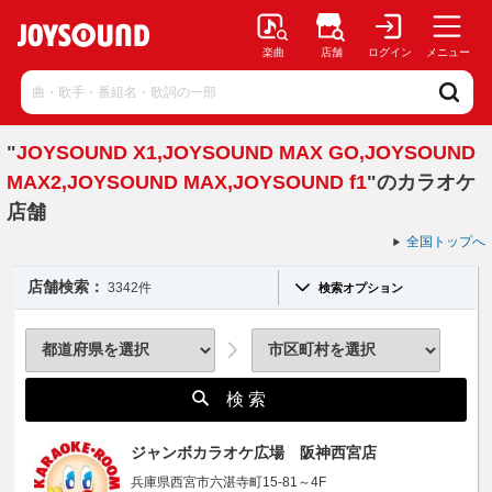
楽曲
店舗
ログイン
メニュー
"
JOYSOUND X1,JOYSOUND MAX GO,JOYSOUND
MAX2,JOYSOUND MAX,JOYSOUND f1
"のカラオケ
店舗
全国トップへ
店舗検索：
3342件
検索オプション
検 索
ジャンボカラオケ広場 阪神西宮店
兵庫県西宮市六湛寺町15-81～4F