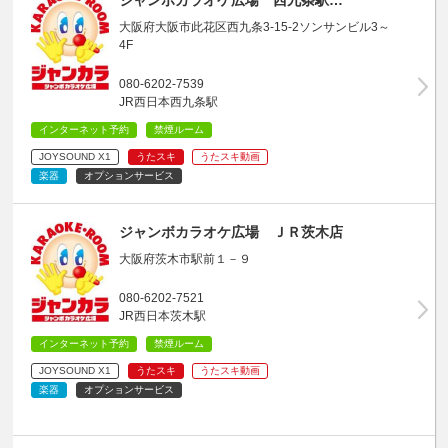
大阪府大阪市此花区西九条3-15-2ソンサンビル3～
4F
080-6202-7539
JR西日本西九条駅
インターネット予約
禁煙ルーム
JOYSOUND X1
うたスキ
うたスキ動画
楽器
オプションサービス
ジャンボカラオケ広場 ＪＲ茨木店
大阪府茨木市駅前１－９
080-6202-7521
JR西日本茨木駅
インターネット予約
禁煙ルーム
JOYSOUND X1
うたスキ
うたスキ動画
楽器
オプションサービス