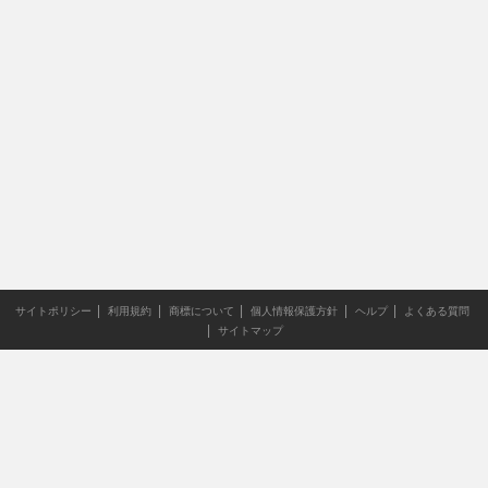
サイトポリシー
利用規約
商標について
個人情報保護方針
ヘルプ
よくある質問
サイトマップ
当サイトのすべての文章や画像などの無断転載・引用を禁じま
す。
Copyright XING INC.All Rights Reserved.