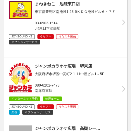
まねきねこ 池袋東口店
東京都豊島区南池袋1-23-6ＫＤＧ池袋ビル６・７Ｆ
03-6903-1514
JR東日本池袋駅
JOYSOUND X1
うたスキ
うたスキ動画
オプションサービス
ジャンボカラオケ広場 堺東店
大阪府堺市堺区中瓦町2-1-11中屋ビル1～5F
080-6202-7473
南海堺東駅
インターネット予約
禁煙ルーム
JOYSOUND X1
うたスキ
うたスキ動画
楽器
オプションサービス
ジャンボカラオケ広場 高槻シー…