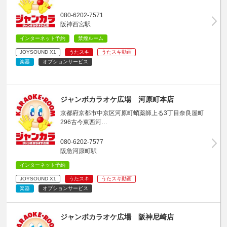
080-6202-7571
阪神西宮駅
インターネット予約
禁煙ルーム
JOYSOUND X1
うたスキ
うたスキ動画
楽器
オプションサービス
ジャンボカラオケ広場 河原町本店
京都府京都市中京区河原町蛸薬師上る3丁目奈良屋町
296古今東西河…
080-6202-7577
阪急河原町駅
インターネット予約
JOYSOUND X1
うたスキ
うたスキ動画
楽器
オプションサービス
ジャンボカラオケ広場 阪神尼崎店