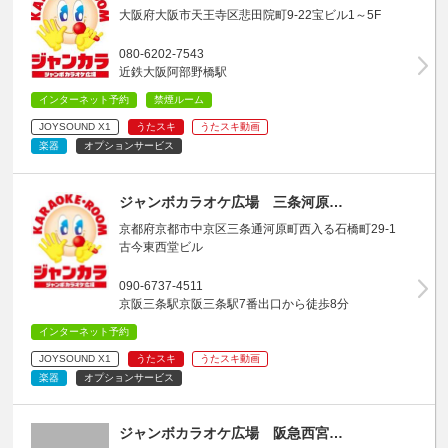
大阪府大阪市天王寺区悲田院町9-22宝ビル1～5F
080-6202-7543
近鉄大阪阿部野橋駅
インターネット予約
禁煙ルーム
JOYSOUND X1
うたスキ
うたスキ動画
楽器
オプションサービス
ジャンボカラオケ広場 三条河原…
京都府京都市中京区三条通河原町西入る石橋町29-1
古今東西堂ビル
090-6737-4511
京阪三条駅京阪三条駅7番出口から徒歩8分
インターネット予約
JOYSOUND X1
うたスキ
うたスキ動画
楽器
オプションサービス
ジャンボカラオケ広場 阪急西宮…