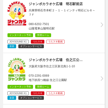
ジャンボカラオケ広場 明石駅前店
兵庫県明石市本町２－１－１インティ明石ビル６～
７Ｆ
080-6202-7501
山陽電車山陽明石駅
インターネット予約
禁煙ルーム
JOYSOUND X1
うたスキ
うたスキ動画
楽器
オプションサービス
ジャンボカラオケ広場 住之江公…
大阪府大阪市住之江区新北島1-1-10
070-2291-0069
地下鉄四つ橋線 住之江公園駅
インターネット予約
禁煙ルーム
JOYSOUND X1
うたスキ
うたスキ動画
楽器
オプションサービス