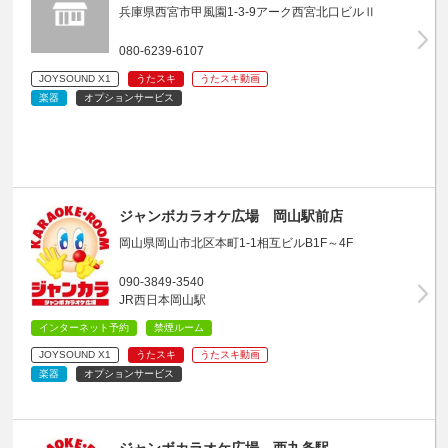
兵庫県西宮市甲風園1-3-9アーク西宮北口ビルⅡ
080-6239-6107
JOYSOUND X1
うたスキ
うたスキ動画
楽器
オプションサービス
ジャンボカラオケ広場 岡山駅前店
岡山県岡山市北区本町1-1相互ビルB1F～4F
090-3849-3540
JR西日本岡山駅
インターネット予約
禁煙ルーム
JOYSOUND X1
うたスキ
うたスキ動画
楽器
オプションサービス
ジャンボカラオケ広場 西九条駅…