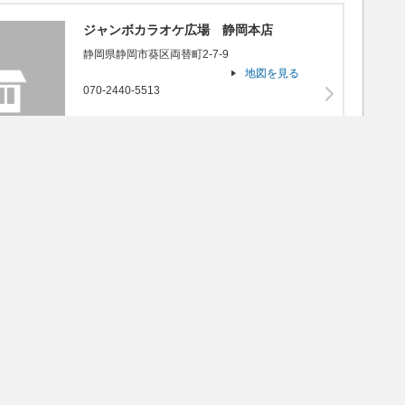
ジャンボカラオケ広場 静岡本店
静岡県静岡市葵区両替町2-7-9
地図を見る
070-2440-5513
JOYSOUND X1
うたスキ
うたスキ動画
楽器
オプションサービス
ジャンボカラオケ広場 ヨイドコ…
大阪府大阪市北区天神橋５丁目6-282、3階
地図を見る
080-6598-3643
JOYSOUND X1
うたスキ
うたスキ動画
楽器
オプションサービス