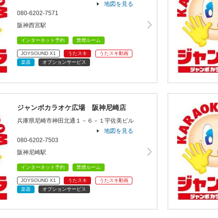
地図を見る
080-6202-7571
阪神西宮駅
インターネット予約
禁煙ルーム
JOYSOUND X1
うたスキ
うたスキ動画
楽器
オプションサービス
ジャンボカラオケ広場 阪神尼崎店
兵庫県尼崎市神田北通１－６－１宇佐美ビル
地図を見る
080-6202-7503
阪神尼崎駅
インターネット予約
禁煙ルーム
JOYSOUND X1
うたスキ
うたスキ動画
楽器
オプションサービス