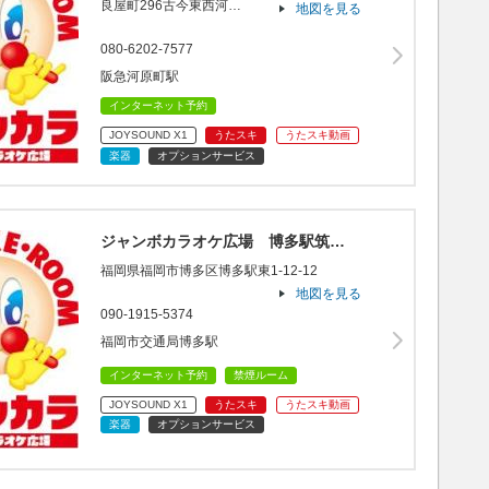
良屋町296古今東西河…
地図を見る
080-6202-7577
阪急河原町駅
インターネット予約
JOYSOUND X1
うたスキ
うたスキ動画
楽器
オプションサービス
ジャンボカラオケ広場 博多駅筑…
福岡県福岡市博多区博多駅東1-12-12
地図を見る
090-1915-5374
福岡市交通局博多駅
インターネット予約
禁煙ルーム
JOYSOUND X1
うたスキ
うたスキ動画
楽器
オプションサービス