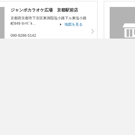
ジャンボカラオケ広場 京都駅前店
京都府京都市下京区東洞院塩小路下ル東塩小路
町849 ｾﾚﾏﾋﾞﾙ…
地図を見る
090-9286-5142
JOYSOUND X1
うたスキ
うたスキ動画
楽器
オプションサービス
ジャンボカラオケ広場 茶屋町店
大阪府大阪市北区茶屋町2-32茶屋町ビルB1F～
6F
地図を見る
080-6202-7569
JOYSOUND X1
うたスキ
うたスキ動画
楽器
オプションサービス