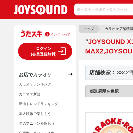
トップ
カラオケ店舗情
うたスキって
"
JOYSOUND X
ログイン
MAX2,JOYSOU
(会員登録無料)
店舗検索：
3342
お店でカラオケ
カラオケランキング
カラオケ新曲
新曲トレンドランキング
本人映像で楽しもう
旬のアニソンを歌おう