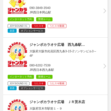
090-3849-3540
JR西日本岡山駅
インターネット予約
禁煙ルーム
JOYSOUND X1
うたスキ
うたスキ動画
楽器
オプションサービス
ジャンボカラオケ広場 西九条駅…
大阪府大阪市此花区西九条3-15-2ソンサンビル3～
4F
080-6202-7539
JR西日本西九条駅
インターネット予約
禁煙ルーム
JOYSOUND X1
うたスキ
うたスキ動画
楽器
オプションサービス
ジャンボカラオケ広場 ＪＲ茨木店
大阪府茨木市駅前１－９