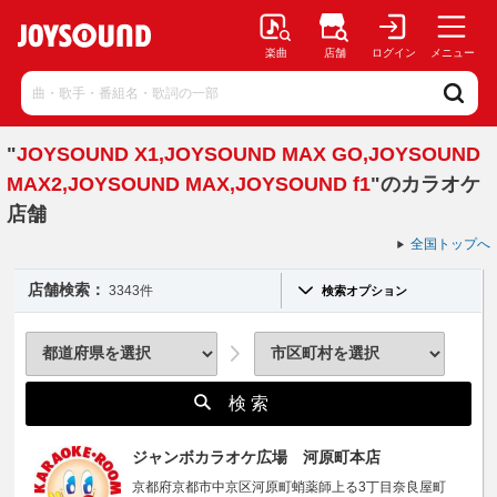
楽曲
店舗
ログイン
メニュー
"
JOYSOUND X1,JOYSOUND MAX GO,JOYSOUND
MAX2,JOYSOUND MAX,JOYSOUND f1
"のカラオケ
店舗
全国トップへ
店舗検索：
3343件
検索オプション
検 索
ジャンボカラオケ広場 河原町本店
京都府京都市中京区河原町蛸薬師上る3丁目奈良屋町