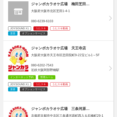
ジャンボカラオケ広場 梅田芝田…
大阪府大阪市北区芝田1-4-1
080-6239-6103
JOYSOUND X1
うたスキ
うたスキ動画
楽器
オプションサービス
ジャンボカラオケ広場 天王寺店
大阪府大阪市天王寺区悲田院町9-22宝ビル1～5F
080-6202-7543
近鉄大阪阿部野橋駅
インターネット予約
禁煙ルーム
JOYSOUND X1
うたスキ
うたスキ動画
楽器
オプションサービス
ジャンボカラオケ広場 三条河原…
京都府京都市中京区三条通河原町西入る石橋町29-1