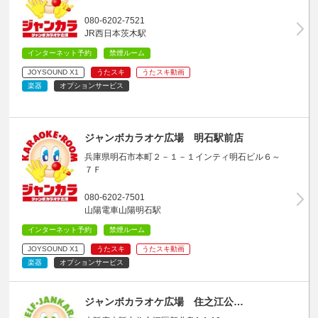
080-6202-7521
JR西日本茨木駅
インターネット予約
禁煙ルーム
JOYSOUND X1
うたスキ
うたスキ動画
楽器
オプションサービス
ジャンボカラオケ広場 明石駅前店
兵庫県明石市本町２－１－１インティ明石ビル６～
７Ｆ
080-6202-7501
山陽電車山陽明石駅
インターネット予約
禁煙ルーム
JOYSOUND X1
うたスキ
うたスキ動画
楽器
オプションサービス
ジャンボカラオケ広場 住之江公…