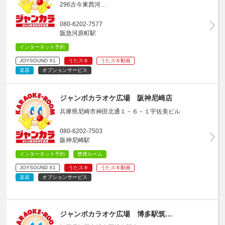
296古今東西河…
080-6202-7577
阪急河原町駅
インターネット予約
JOYSOUND X1
うたスキ
うたスキ動画
楽器
オプションサービス
ジャンボカラオケ広場 阪神尼崎店
兵庫県尼崎市神田北通１－６－１宇佐美ビル
080-6202-7503
阪神尼崎駅
インターネット予約
禁煙ルーム
JOYSOUND X1
うたスキ
うたスキ動画
楽器
オプションサービス
ジャンボカラオケ広場 博多駅筑…