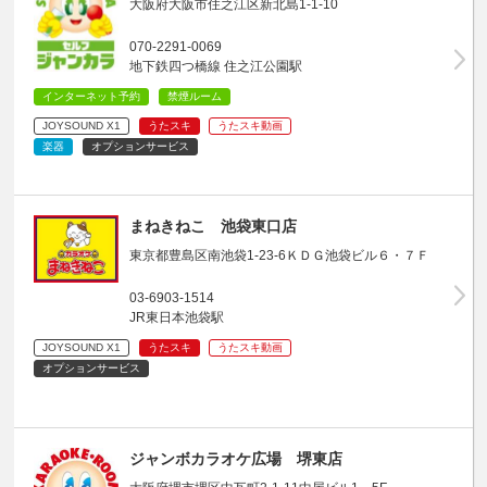
大阪府大阪市住之江区新北島1-1-10
070-2291-0069
地下鉄四つ橋線 住之江公園駅
インターネット予約
禁煙ルーム
JOYSOUND X1
うたスキ
うたスキ動画
楽器
オプションサービス
まねきねこ 池袋東口店
東京都豊島区南池袋1-23-6ＫＤＧ池袋ビル６・７Ｆ
03-6903-1514
JR東日本池袋駅
JOYSOUND X1
うたスキ
うたスキ動画
オプションサービス
ジャンボカラオケ広場 堺東店