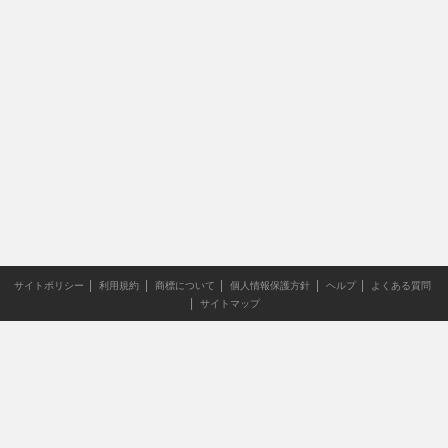
サイトポリシー
利用規約
商標について
個人情報保護方針
ヘルプ
よくある質問
サイトマップ
当サイトのすべての文章や画像などの無断転載・引用を禁じま
す。
Copyright XING INC.All Rights Reserved.