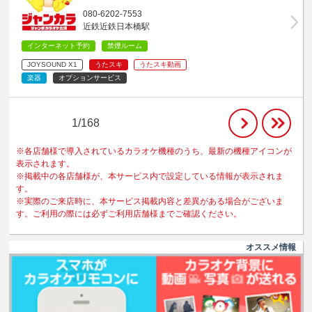
080-6202-7553
近鉄近鉄日本橋駅
インターネット予約
禁煙ルーム
JOYSOUND X1
うたスキ
うたスキ動画
楽器
オプションサービス
1/168
※各店舗様で導入されているカラオケ機種のうち、最新の機種アイコンが
表示されます。
※掲載中の各店舗様が、本サービス内で設定している情報が表示されま
す。
※実際のご来店時に、本サービス掲載内容と差異がある場合がございま
す。ご利用の際には必ずご利用店舗様までご確認ください。
オススメ情報