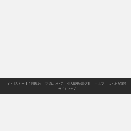
サイトポリシー
利用規約
商標について
個人情報保護方針
ヘルプ
よくある質問
サイトマップ
当サイトのすべての文章や画像などの無断転載・引用を禁じま
す。
Copyright XING INC.All Rights Reserved.