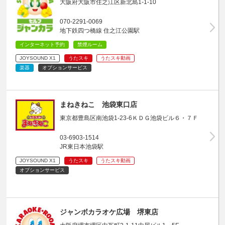
大阪府大阪市住之江区新北島1-1-10
070-2291-0069
地下鉄四つ橋線 住之江公園駅
インターネット予約
禁煙ルーム
JOYSOUND X1
うたスキ
うたスキ動画
楽器
オプションサービス
まねきねこ 池袋東口店
東京都豊島区南池袋1-23-6ＫＤＧ池袋ビル６・７Ｆ
03-6903-1514
JR東日本池袋駅
JOYSOUND X1
うたスキ
うたスキ動画
オプションサービス
ジャンボカラオケ広場 堺東店