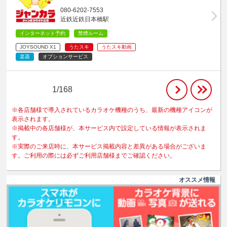
080-6202-7553
近鉄近鉄日本橋駅
インターネット予約
禁煙ルーム
JOYSOUND X1
うたスキ
うたスキ動画
楽器
オプションサービス
1/168
※各店舗様で導入されているカラオケ機種のうち、最新の機種アイコンが
表示されます。
※掲載中の各店舗様が、本サービス内で設定している情報が表示されま
す。
※実際のご来店時に、本サービス掲載内容と差異がある場合がございま
す。ご利用の際には必ずご利用店舗様までご確認ください。
オススメ情報