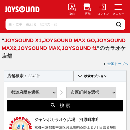
楽曲
店舗
ログイン
メニュー
"
JOYSOUND X1,JOYSOUND MAX GO,JOYSOUND
MAX2,JOYSOUND MAX,JOYSOUND f1
"のカラオケ
店舗
全国トップへ
店舗検索：
3343件
検索オプション
検 索
ジャンボカラオケ広場 河原町本店
京都府京都市中京区河原町蛸薬師上る3丁目奈良屋町