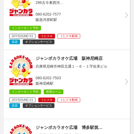
296古今東西河…
080-6202-7577
阪急河原町駅
インターネット予約
JOYSOUND X1
うたスキ
うたスキ動画
楽器
オプションサービス
ジャンボカラオケ広場 阪神尼崎店
兵庫県尼崎市神田北通１－６－１宇佐美ビル
080-6202-7503
阪神尼崎駅
インターネット予約
禁煙ルーム
JOYSOUND X1
うたスキ
うたスキ動画
楽器
オプションサービス
ジャンボカラオケ広場 博多駅筑…