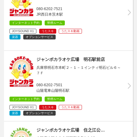
080-6202-7521
JR西日本茨木駅
インターネット予約
禁煙ルーム
JOYSOUND X1
うたスキ
うたスキ動画
楽器
オプションサービス
ジャンボカラオケ広場 明石駅前店
兵庫県明石市本町２－１－１インティ明石ビル６～
７Ｆ
080-6202-7501
山陽電車山陽明石駅
インターネット予約
禁煙ルーム
JOYSOUND X1
うたスキ
うたスキ動画
楽器
オプションサービス
ジャンボカラオケ広場 住之江公…