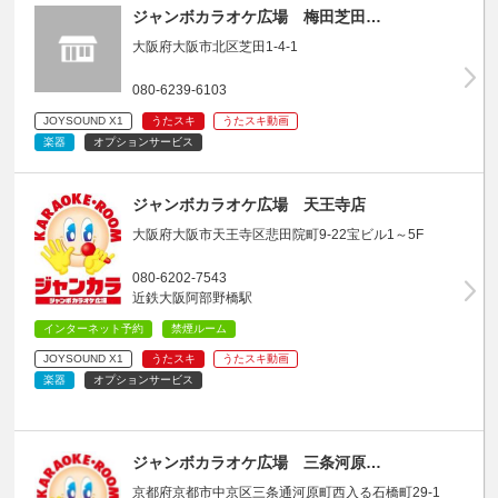
ジャンボカラオケ広場 梅田芝田…
大阪府大阪市北区芝田1-4-1
080-6239-6103
JOYSOUND X1
うたスキ
うたスキ動画
楽器
オプションサービス
ジャンボカラオケ広場 天王寺店
大阪府大阪市天王寺区悲田院町9-22宝ビル1～5F
080-6202-7543
近鉄大阪阿部野橋駅
インターネット予約
禁煙ルーム
JOYSOUND X1
うたスキ
うたスキ動画
楽器
オプションサービス
ジャンボカラオケ広場 三条河原…
京都府京都市中京区三条通河原町西入る石橋町29-1