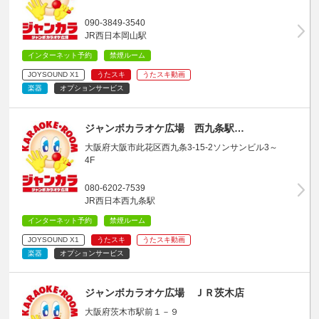
090-3849-3540
JR西日本岡山駅
インターネット予約
禁煙ルーム
JOYSOUND X1
うたスキ
うたスキ動画
楽器
オプションサービス
ジャンボカラオケ広場 西九条駅…
大阪府大阪市此花区西九条3-15-2ソンサンビル3～
4F
080-6202-7539
JR西日本西九条駅
インターネット予約
禁煙ルーム
JOYSOUND X1
うたスキ
うたスキ動画
楽器
オプションサービス
ジャンボカラオケ広場 ＪＲ茨木店
大阪府茨木市駅前１－９