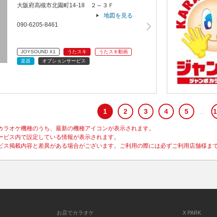
大阪府高槻市北園町14-18 ２～３Ｆ
地図を見る
090-6205-8461
JOYSOUND X1
うたスキ
うたスキ動画
楽器
オプションサービス
1
2
3
4
5
1
カラオケ機種のうち、最新の機種アイコンが表示されます。
ービス内で設定している情報が表示されます。
ビス掲載内容と差異がある場合がございます。ご利用の際には必ずご利用店舗様ま
お店でカラオケ
X PARK