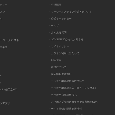
ーティー
・会社概要
ッスン
・ソーシャルメディア公式アカウント
レイ
・公式キャラクター
・ヘルプ
・よくある質問
・JOYSOUNDからのお知らせ
ュージックポスト
・サイトポリシー
中楽曲
・カラオケ利用に当たって
・利用規約
・商標について
・個人情報保護方針
ケ
・カラオケ機器の情報について
4
・カラオケ機器の導入（購入・レンタル）
itch (任天堂HP)
・カラオケ店舗の皆様へ
・スマホアプリ向けカラオケ採点機能SDK
ンアプリ
・ナイト店舗の開業支援情報