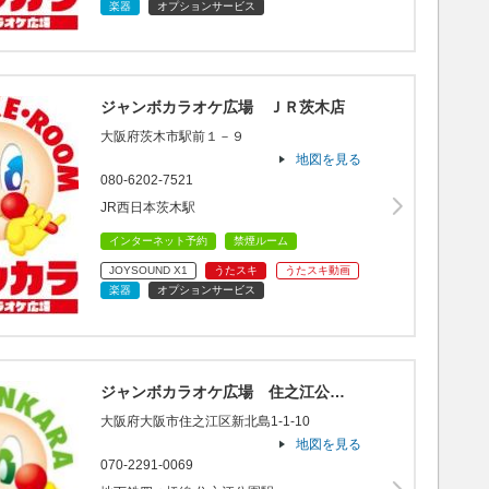
楽器
オプションサービス
ジャンボカラオケ広場 ＪＲ茨木店
大阪府茨木市駅前１－９
地図を見る
080-6202-7521
JR西日本茨木駅
インターネット予約
禁煙ルーム
JOYSOUND X1
うたスキ
うたスキ動画
楽器
オプションサービス
ジャンボカラオケ広場 住之江公…
大阪府大阪市住之江区新北島1-1-10
地図を見る
070-2291-0069