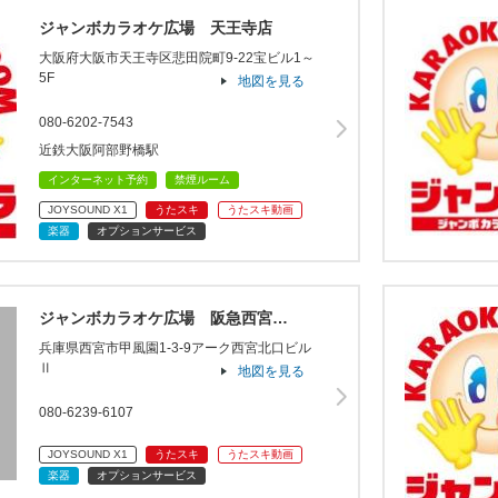
ジャンボカラオケ広場 天王寺店
大阪府大阪市天王寺区悲田院町9-22宝ビル1～
5F
地図を見る
080-6202-7543
近鉄大阪阿部野橋駅
インターネット予約
禁煙ルーム
JOYSOUND X1
うたスキ
うたスキ動画
楽器
オプションサービス
ジャンボカラオケ広場 阪急西宮…
兵庫県西宮市甲風園1-3-9アーク西宮北口ビル
Ⅱ
地図を見る
080-6239-6107
JOYSOUND X1
うたスキ
うたスキ動画
楽器
オプションサービス