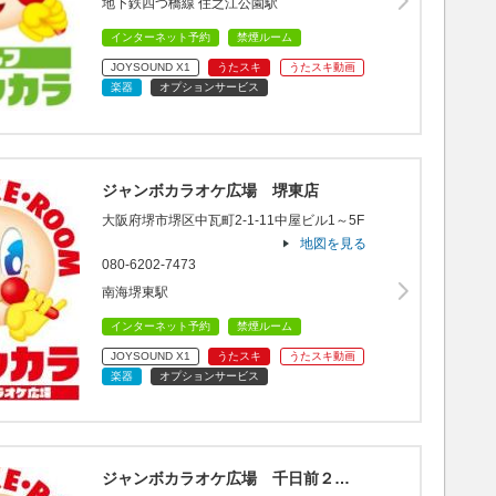
地下鉄四つ橋線 住之江公園駅
インターネット予約
禁煙ルーム
JOYSOUND X1
うたスキ
うたスキ動画
楽器
オプションサービス
ジャンボカラオケ広場 堺東店
大阪府堺市堺区中瓦町2-1-11中屋ビル1～5F
地図を見る
080-6202-7473
南海堺東駅
インターネット予約
禁煙ルーム
JOYSOUND X1
うたスキ
うたスキ動画
楽器
オプションサービス
ジャンボカラオケ広場 千日前２…