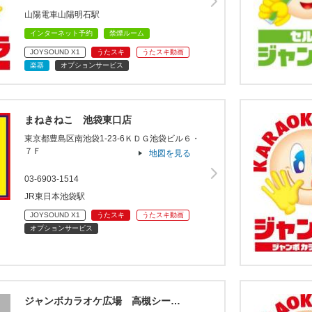
山陽電車山陽明石駅
インターネット予約
禁煙ルーム
JOYSOUND X1
うたスキ
うたスキ動画
楽器
オプションサービス
まねきねこ 池袋東口店
東京都豊島区南池袋1-23-6ＫＤＧ池袋ビル６・
７Ｆ
地図を見る
03-6903-1514
JR東日本池袋駅
JOYSOUND X1
うたスキ
うたスキ動画
オプションサービス
ジャンボカラオケ広場 高槻シー…