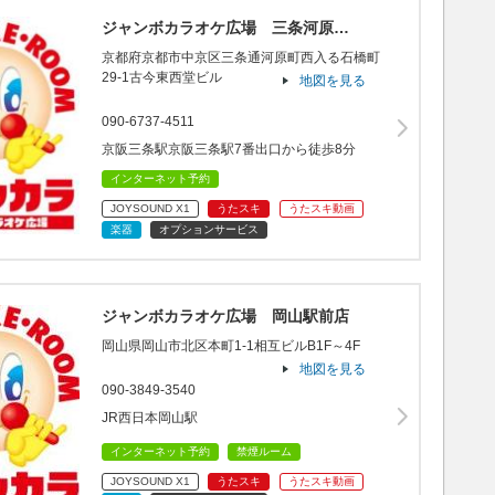
ジャンボカラオケ広場 三条河原…
京都府京都市中京区三条通河原町西入る石橋町
29-1古今東西堂ビル
地図を見る
090-6737-4511
京阪三条駅京阪三条駅7番出口から徒歩8分
インターネット予約
JOYSOUND X1
うたスキ
うたスキ動画
楽器
オプションサービス
ジャンボカラオケ広場 岡山駅前店
岡山県岡山市北区本町1-1相互ビルB1F～4F
地図を見る
090-3849-3540
JR西日本岡山駅
インターネット予約
禁煙ルーム
JOYSOUND X1
うたスキ
うたスキ動画