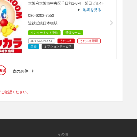
大阪府大阪市中央区千日前2-8-4 延田ビル4F
地図を見る
080-6202-7553
近鉄近鉄日本橋駅
インターネット予約
禁煙ルーム
JOYSOUND X1
うたスキ
うたスキ動画
楽器
オプションサービス
68
次の20件
でご確認ください。
その他