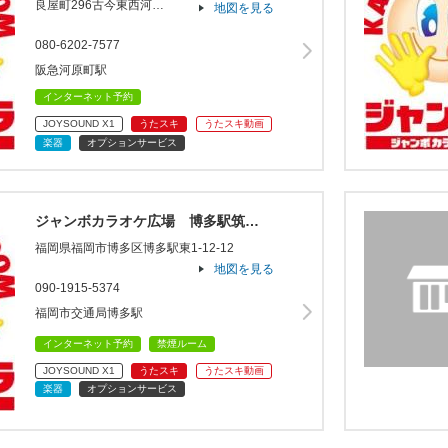
良屋町296古今東西河…
地図を見る
080-6202-7577
阪急河原町駅
インターネット予約
JOYSOUND X1
うたスキ
うたスキ動画
楽器
オプションサービス
ジャンボカラオケ広場 博多駅筑…
福岡県福岡市博多区博多駅東1-12-12
地図を見る
090-1915-5374
福岡市交通局博多駅
インターネット予約
禁煙ルーム
JOYSOUND X1
うたスキ
うたスキ動画
楽器
オプションサービス