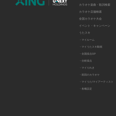
カラオケ楽曲・歌詞検索
カラオケ店舗検索
全国カラオケ大会
イベント・キャンペーン
うたスキ
・マイルーム
・マイうたスキ動画
・全国採点GP
・分析採点
・マイりれき
・前回のカラオケ
・マイうた/マイアーティスト
・各種設定