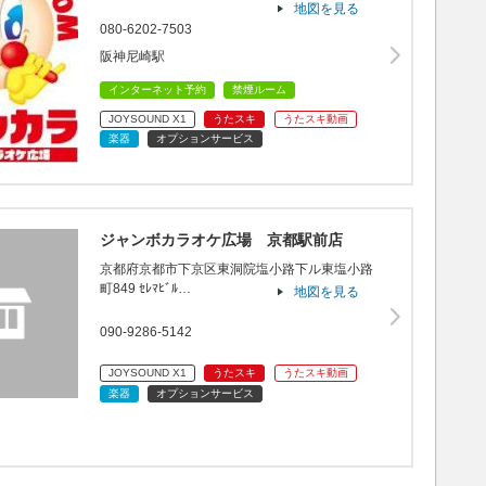
地図を見る
080-6202-7503
阪神尼崎駅
インターネット予約
禁煙ルーム
JOYSOUND X1
うたスキ
うたスキ動画
楽器
オプションサービス
ジャンボカラオケ広場 京都駅前店
京都府京都市下京区東洞院塩小路下ル東塩小路
町849 ｾﾚﾏﾋﾞﾙ…
地図を見る
090-9286-5142
JOYSOUND X1
うたスキ
うたスキ動画
楽器
オプションサービス