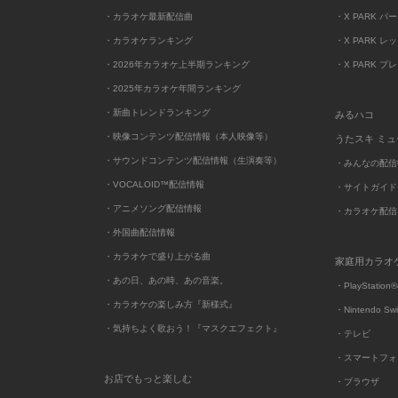
・カラオケ最新配信曲
・X PARK パ
・カラオケランキング
・X PARK レ
・2026年カラオケ上半期ランキング
・X PARK プ
・2025年カラオケ年間ランキング
・新曲トレンドランキング
みるハコ
・映像コンテンツ配信情報（本人映像等）
うたスキ ミ
・サウンドコンテンツ配信情報（生演奏等）
・みんなの配信
・VOCALOID™配信情報
・サイトガイド
・アニメソング配信情報
・カラオケ配信
・外国曲配信情報
・カラオケで盛り上がる曲
家庭用カラオ
・あの日、あの時、あの音楽。
・PlayStation®
・カラオケの楽しみ方『新様式』
・Nintendo Sw
・気持ちよく歌おう！『マスクエフェクト』
・テレビ
・スマートフォ
お店でもっと楽しむ
・ブラウザ