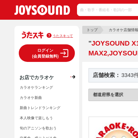
トップ
カラオケ店舗情
うたスキって
"
JOYSOUND X
ログイン
MAX2,JOYSOU
(会員登録無料)
店舗検索：
3343
お店でカラオケ
カラオケランキング
カラオケ新曲
新曲トレンドランキング
本人映像で楽しもう
旬のアニソンを歌おう