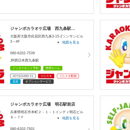
ジャンボカラオケ広場 西九条駅…
大阪府大阪市此花区西九条3-15-2ソンサンビル
3～4F
地図を見る
080-6202-7539
JR西日本西九条駅
インターネット予約
禁煙ルーム
JOYSOUND X1
うたスキ
うたスキ動画
楽器
オプションサービス
ジャンボカラオケ広場 明石駅前店
兵庫県明石市本町２－１－１インティ明石ビル
６～７Ｆ
地図を見る
080-6202-7501