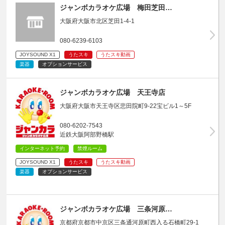
ジャンボカラオケ広場 梅田芝田…
大阪府大阪市北区芝田1-4-1
080-6239-6103
JOYSOUND X1
うたスキ
うたスキ動画
楽器
オプションサービス
ジャンボカラオケ広場 天王寺店
大阪府大阪市天王寺区悲田院町9-22宝ビル1～5F
080-6202-7543
近鉄大阪阿部野橋駅
インターネット予約
禁煙ルーム
JOYSOUND X1
うたスキ
うたスキ動画
楽器
オプションサービス
ジャンボカラオケ広場 三条河原…
京都府京都市中京区三条通河原町西入る石橋町29-1