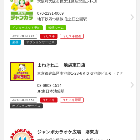
大阪府大阪市住之江区新北島1-1-10
070-2291-0069
地下鉄四つ橋線 住之江公園駅
インターネット予約
禁煙ルーム
JOYSOUND X1
うたスキ
うたスキ動画
楽器
オプションサービス
まねきねこ 池袋東口店
東京都豊島区南池袋1-23-6ＫＤＧ池袋ビル６・７Ｆ
03-6903-1514
JR東日本池袋駅
JOYSOUND X1
うたスキ
うたスキ動画
オプションサービス
ジャンボカラオケ広場 堺東店