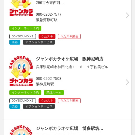
296古今東西河…
080-6202-7577
阪急河原町駅
インターネット予約
JOYSOUND X1
うたスキ
うたスキ動画
楽器
オプションサービス
ジャンボカラオケ広場 阪神尼崎店
兵庫県尼崎市神田北通１－６－１宇佐美ビル
080-6202-7503
阪神尼崎駅
インターネット予約
禁煙ルーム
JOYSOUND X1
うたスキ
うたスキ動画
楽器
オプションサービス
ジャンボカラオケ広場 博多駅筑…