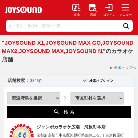
楽曲
店舗
ログイン
メニュー
"
JOYSOUND X1,JOYSOUND MAX GO,JOYSOUND
MAX2,JOYSOUND MAX,JOYSOUND f1
"のカラオケ
店舗
全国トップへ
店舗検索：
3343件
検索オプション
検 索
ジャンボカラオケ広場 河原町本店
京都府京都市中京区河原町蛸薬師上る3丁目奈良屋町