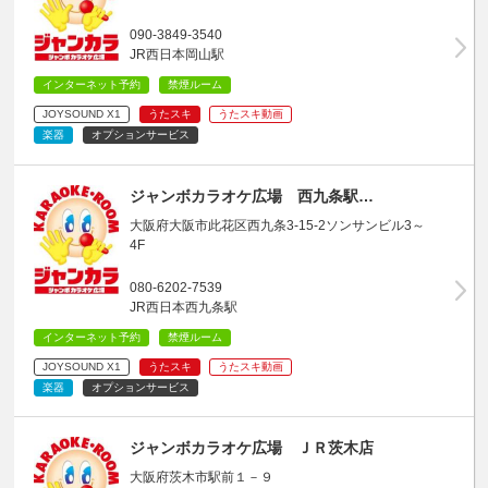
090-3849-3540
JR西日本岡山駅
インターネット予約
禁煙ルーム
JOYSOUND X1
うたスキ
うたスキ動画
楽器
オプションサービス
ジャンボカラオケ広場 西九条駅…
大阪府大阪市此花区西九条3-15-2ソンサンビル3～
4F
080-6202-7539
JR西日本西九条駅
インターネット予約
禁煙ルーム
JOYSOUND X1
うたスキ
うたスキ動画
楽器
オプションサービス
ジャンボカラオケ広場 ＪＲ茨木店
大阪府茨木市駅前１－９