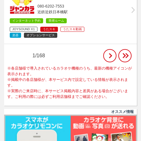
080-6202-7553
近鉄近鉄日本橋駅
インターネット予約
禁煙ルーム
JOYSOUND X1
うたスキ
うたスキ動画
楽器
オプションサービス
1/168
※各店舗様で導入されているカラオケ機種のうち、最新の機種アイコンが
表示されます。
※掲載中の各店舗様が、本サービス内で設定している情報が表示されま
す。
※実際のご来店時に、本サービス掲載内容と差異がある場合がございま
す。ご利用の際には必ずご利用店舗様までご確認ください。
オススメ情報