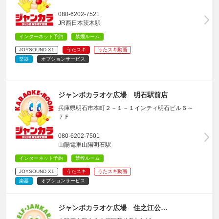
080-6202-7521
JR西日本茨木駅
インターネット予約
禁煙ルーム
JOYSOUND X1
うたスキ
うたスキ動画
楽器
オプションサービス
ジャンボカラオケ広場 明石駅前店
兵庫県明石市本町２－１－１インティ明石ビル６～
７Ｆ
080-6202-7501
山陽電車山陽明石駅
インターネット予約
禁煙ルーム
JOYSOUND X1
うたスキ
うたスキ動画
楽器
オプションサービス
ジャンボカラオケ広場 住之江公…