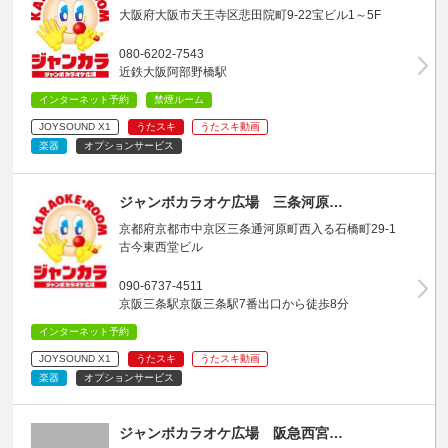
大阪府大阪市天王寺区悲田院町9-22宝ビル1～5F
080-6202-7543
近鉄大阪阿部野橋駅
インターネット予約
禁煙ルーム
JOYSOUND X1
うたスキ
うたスキ動画
楽器
オプションサービス
ジャンボカラオケ広場 三条河原…
京都府京都市中京区三条通河原町西入る石橋町29-1
古今東西堂ビル
090-6737-4511
京阪三条駅京阪三条駅7番出口から徒歩8分
インターネット予約
JOYSOUND X1
うたスキ
うたスキ動画
楽器
オプションサービス
ジャンボカラオケ広場 阪急西宮…