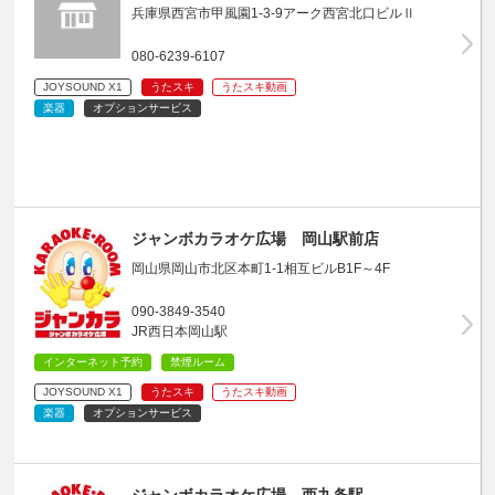
兵庫県西宮市甲風園1-3-9アーク西宮北口ビルⅡ
080-6239-6107
JOYSOUND X1
うたスキ
うたスキ動画
楽器
オプションサービス
ジャンボカラオケ広場 岡山駅前店
岡山県岡山市北区本町1-1相互ビルB1F～4F
090-3849-3540
JR西日本岡山駅
インターネット予約
禁煙ルーム
JOYSOUND X1
うたスキ
うたスキ動画
楽器
オプションサービス
ジャンボカラオケ広場 西九条駅…