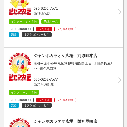
080-6202-7571
阪神西宮駅
インターネット予約
禁煙ルーム
JOYSOUND X1
うたスキ
うたスキ動画
楽器
オプションサービス
ジャンボカラオケ広場 河原町本店
京都府京都市中京区河原町蛸薬師上る3丁目奈良屋町
296古今東西河…
080-6202-7577
阪急河原町駅
インターネット予約
JOYSOUND X1
うたスキ
うたスキ動画
楽器
オプションサービス
ジャンボカラオケ広場 阪神尼崎店