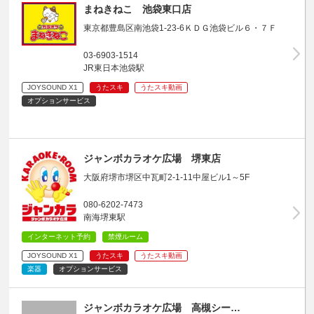
まねきねこ 池袋東口店
東京都豊島区南池袋1-23-6ＫＤＧ池袋ビル６・７Ｆ
03-6903-1514
JR東日本池袋駅
JOYSOUND X1
うたスキ
うたスキ動画
オプションサービス
ジャンボカラオケ広場 堺東店
大阪府堺市堺区中瓦町2-1-11中屋ビル1～5F
080-6202-7473
南海堺東駅
インターネット予約
禁煙ルーム
JOYSOUND X1
うたスキ
うたスキ動画
楽器
オプションサービス
ジャンボカラオケ広場 高槻シー…