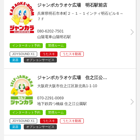
ジャンボカラオケ広場 明石駅前店
兵庫県明石市本町２－１－１インティ明石ビル６～
７Ｆ
080-6202-7501
山陽電車山陽明石駅
インターネット予約
禁煙ルーム
JOYSOUND X1
うたスキ
うたスキ動画
楽器
オプションサービス
ジャンボカラオケ広場 住之江公…
大阪府大阪市住之江区新北島1-1-10
070-2291-0069
地下鉄四つ橋線 住之江公園駅
インターネット予約
禁煙ルーム
JOYSOUND X1
うたスキ
うたスキ動画
楽器
オプションサービス