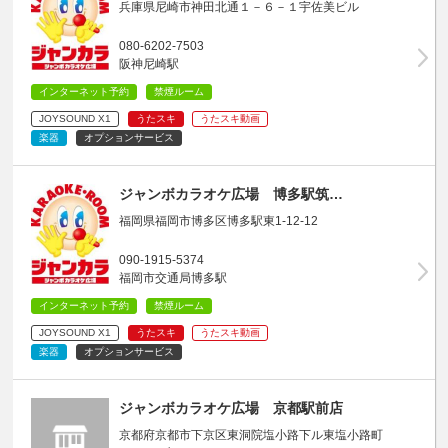
兵庫県尼崎市神田北通１－６－１宇佐美ビル
080-6202-7503
阪神尼崎駅
インターネット予約
禁煙ルーム
JOYSOUND X1
うたスキ
うたスキ動画
楽器
オプションサービス
ジャンボカラオケ広場 博多駅筑…
福岡県福岡市博多区博多駅東1-12-12
090-1915-5374
福岡市交通局博多駅
インターネット予約
禁煙ルーム
JOYSOUND X1
うたスキ
うたスキ動画
楽器
オプションサービス
ジャンボカラオケ広場 京都駅前店
京都府京都市下京区東洞院塩小路下ル東塩小路町