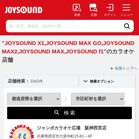
楽曲
店舗
ログイン
メニュー
"
JOYSOUND X1,JOYSOUND MAX GO,JOYSOUND
MAX2,JOYSOUND MAX,JOYSOUND f1
"のカラオケ
店舗
全国トップへ
店舗検索：
3342件
検索オプション
検 索
ジャンボカラオケ広場 阪神西宮店
兵庫県西宮市六湛寺町15-81～4F