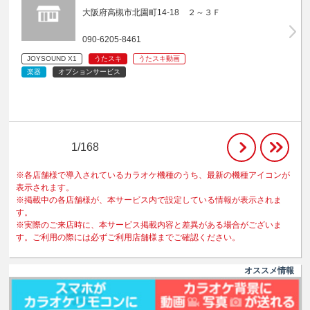
大阪府高槻市北園町14-18 ２～３Ｆ
090-6205-8461
JOYSOUND X1
うたスキ
うたスキ動画
楽器
オプションサービス
1/168
※各店舗様で導入されているカラオケ機種のうち、最新の機種アイコンが
表示されます。
※掲載中の各店舗様が、本サービス内で設定している情報が表示されま
す。
※実際のご来店時に、本サービス掲載内容と差異がある場合がございま
す。ご利用の際には必ずご利用店舗様までご確認ください。
オススメ情報