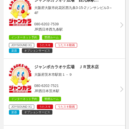
大阪府大阪市此花区西九条3-15-2ソンサンビル3～
4F
080-6202-7539
JR西日本西九条駅
インターネット予約
禁煙ルーム
JOYSOUND X1
うたスキ
うたスキ動画
楽器
オプションサービス
ジャンボカラオケ広場 ＪＲ茨木店
大阪府茨木市駅前１－９
080-6202-7521
JR西日本茨木駅
インターネット予約
禁煙ルーム
JOYSOUND X1
うたスキ
うたスキ動画
楽器
オプションサービス