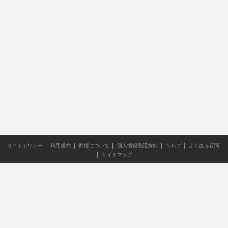
サイトポリシー
利用規約
商標について
個人情報保護方針
ヘルプ
よくある質問
サイトマップ
当サイトのすべての文章や画像などの無断転載・引用を禁じま
す。
Copyright XING INC.All Rights Reserved.