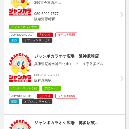
296古今東西河…
080-6202-7577
阪急河原町駅
インターネット予約
JOYSOUND X1
うたスキ
うたスキ動画
楽器
オプションサービス
ジャンボカラオケ広場 阪神尼崎店
兵庫県尼崎市神田北通１－６－１宇佐美ビル
080-6202-7503
阪神尼崎駅
インターネット予約
禁煙ルーム
JOYSOUND X1
うたスキ
うたスキ動画
楽器
オプションサービス
ジャンボカラオケ広場 博多駅筑…