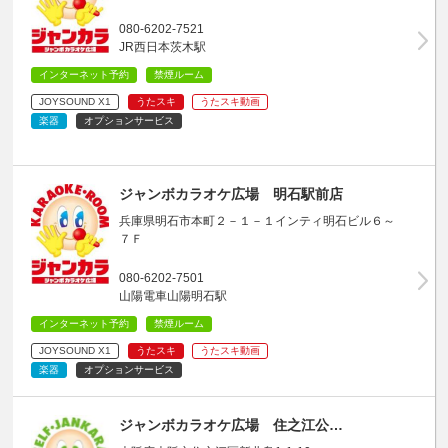
080-6202-7521
JR西日本茨木駅
インターネット予約
禁煙ルーム
JOYSOUND X1
うたスキ
うたスキ動画
楽器
オプションサービス
ジャンボカラオケ広場 明石駅前店
兵庫県明石市本町２－１－１インティ明石ビル６～
７Ｆ
080-6202-7501
山陽電車山陽明石駅
インターネット予約
禁煙ルーム
JOYSOUND X1
うたスキ
うたスキ動画
楽器
オプションサービス
ジャンボカラオケ広場 住之江公…