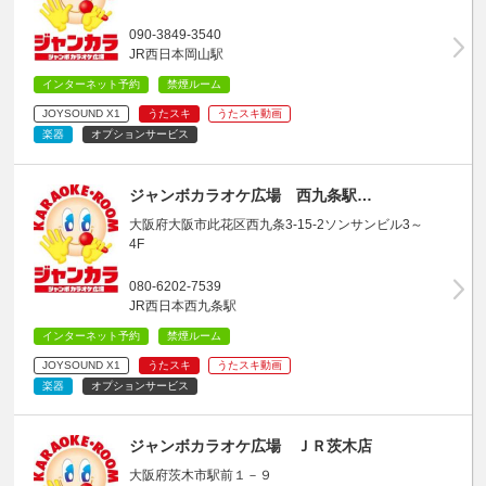
090-3849-3540
JR西日本岡山駅
インターネット予約
禁煙ルーム
JOYSOUND X1
うたスキ
うたスキ動画
楽器
オプションサービス
ジャンボカラオケ広場 西九条駅…
大阪府大阪市此花区西九条3-15-2ソンサンビル3～
4F
080-6202-7539
JR西日本西九条駅
インターネット予約
禁煙ルーム
JOYSOUND X1
うたスキ
うたスキ動画
楽器
オプションサービス
ジャンボカラオケ広場 ＪＲ茨木店
大阪府茨木市駅前１－９