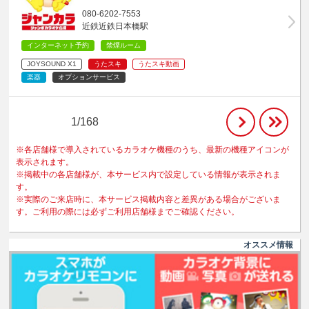
080-6202-7553
近鉄近鉄日本橋駅
インターネット予約
禁煙ルーム
JOYSOUND X1
うたスキ
うたスキ動画
楽器
オプションサービス
1/168
※各店舗様で導入されているカラオケ機種のうち、最新の機種アイコンが
表示されます。
※掲載中の各店舗様が、本サービス内で設定している情報が表示されま
す。
※実際のご来店時に、本サービス掲載内容と差異がある場合がございま
す。ご利用の際には必ずご利用店舗様までご確認ください。
オススメ情報