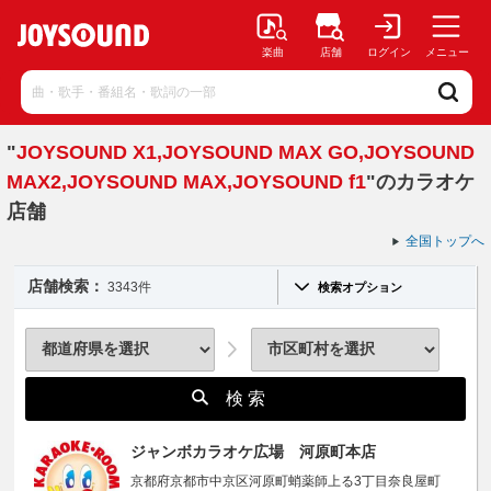
楽曲
店舗
ログイン
メニュー
"
JOYSOUND X1,JOYSOUND MAX GO,JOYSOUND
MAX2,JOYSOUND MAX,JOYSOUND f1
"のカラオケ
店舗
全国トップへ
店舗検索：
3343件
検索オプション
検 索
ジャンボカラオケ広場 河原町本店
京都府京都市中京区河原町蛸薬師上る3丁目奈良屋町