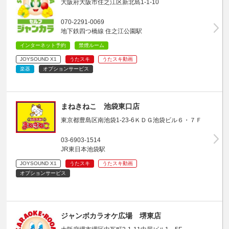
大阪府大阪市住之江区新北島1-1-10
070-2291-0069
地下鉄四つ橋線 住之江公園駅
インターネット予約
禁煙ルーム
JOYSOUND X1
うたスキ
うたスキ動画
楽器
オプションサービス
まねきねこ 池袋東口店
東京都豊島区南池袋1-23-6ＫＤＧ池袋ビル６・７Ｆ
03-6903-1514
JR東日本池袋駅
JOYSOUND X1
うたスキ
うたスキ動画
オプションサービス
ジャンボカラオケ広場 堺東店