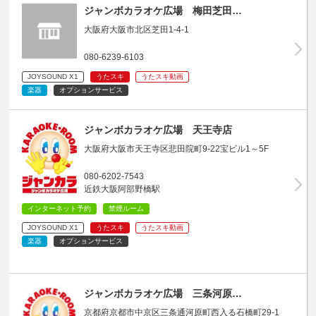
ジャンボカラオケ広場 梅田芝田…
大阪府大阪市北区芝田1-4-1
080-6239-6103
JOYSOUND X1
うたスキ
うたスキ動画
楽器
オプションサービス
ジャンボカラオケ広場 天王寺店
大阪府大阪市天王寺区悲田院町9-22宝ビル1～5F
080-6202-7543
近鉄大阪阿部野橋駅
インターネット予約
禁煙ルーム
JOYSOUND X1
うたスキ
うたスキ動画
楽器
オプションサービス
ジャンボカラオケ広場 三条河原…
京都府京都市中京区三条通河原町西入る石橋町29-1