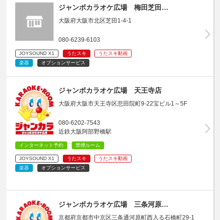
ジャンボカラオケ広場 梅田芝田…
大阪府大阪市北区芝田1-4-1
080-6239-6103
JOYSOUND X1
うたスキ
うたスキ動画
楽器
オプションサービス
ジャンボカラオケ広場 天王寺店
大阪府大阪市天王寺区悲田院町9-22宝ビル1～5F
080-6202-7543
近鉄大阪阿部野橋駅
インターネット予約
禁煙ルーム
JOYSOUND X1
うたスキ
うたスキ動画
楽器
オプションサービス
ジャンボカラオケ広場 三条河原…
京都府京都市中京区三条通河原町西入る石橋町29-1