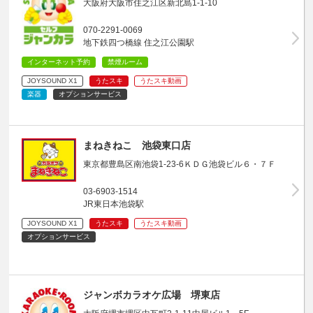
大阪府大阪市住之江区新北島1-1-10
070-2291-0069
地下鉄四つ橋線 住之江公園駅
インターネット予約
禁煙ルーム
JOYSOUND X1
うたスキ
うたスキ動画
楽器
オプションサービス
まねきねこ 池袋東口店
東京都豊島区南池袋1-23-6ＫＤＧ池袋ビル６・７Ｆ
03-6903-1514
JR東日本池袋駅
JOYSOUND X1
うたスキ
うたスキ動画
オプションサービス
ジャンボカラオケ広場 堺東店