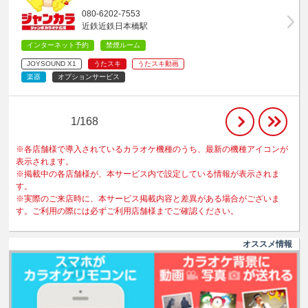
080-6202-7553
近鉄近鉄日本橋駅
インターネット予約
禁煙ルーム
JOYSOUND X1
うたスキ
うたスキ動画
楽器
オプションサービス
1/168
※各店舗様で導入されているカラオケ機種のうち、最新の機種アイコンが
表示されます。
※掲載中の各店舗様が、本サービス内で設定している情報が表示されま
す。
※実際のご来店時に、本サービス掲載内容と差異がある場合がございま
す。ご利用の際には必ずご利用店舗様までご確認ください。
オススメ情報