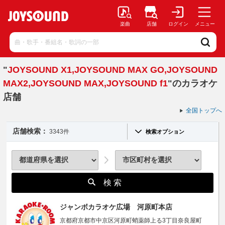
楽曲
店舗
ログイン
メニュー
"
JOYSOUND X1,JOYSOUND MAX GO,JOYSOUND
MAX2,JOYSOUND MAX,JOYSOUND f1
"のカラオケ
店舗
全国トップへ
店舗検索：
3343件
検索オプション
検 索
ジャンボカラオケ広場 河原町本店
京都府京都市中京区河原町蛸薬師上る3丁目奈良屋町