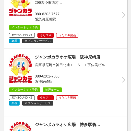
296古今東西河…
080-6202-7577
阪急河原町駅
インターネット予約
JOYSOUND X1
うたスキ
うたスキ動画
楽器
オプションサービス
ジャンボカラオケ広場 阪神尼崎店
兵庫県尼崎市神田北通１－６－１宇佐美ビル
080-6202-7503
阪神尼崎駅
インターネット予約
禁煙ルーム
JOYSOUND X1
うたスキ
うたスキ動画
楽器
オプションサービス
ジャンボカラオケ広場 博多駅筑…