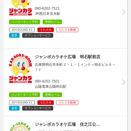
080-6202-7521
JR西日本茨木駅
インターネット予約
禁煙ルーム
JOYSOUND X1
うたスキ
うたスキ動画
楽器
オプションサービス
ジャンボカラオケ広場 明石駅前店
兵庫県明石市本町２－１－１インティ明石ビル６～
７Ｆ
080-6202-7501
山陽電車山陽明石駅
インターネット予約
禁煙ルーム
JOYSOUND X1
うたスキ
うたスキ動画
楽器
オプションサービス
ジャンボカラオケ広場 住之江公…