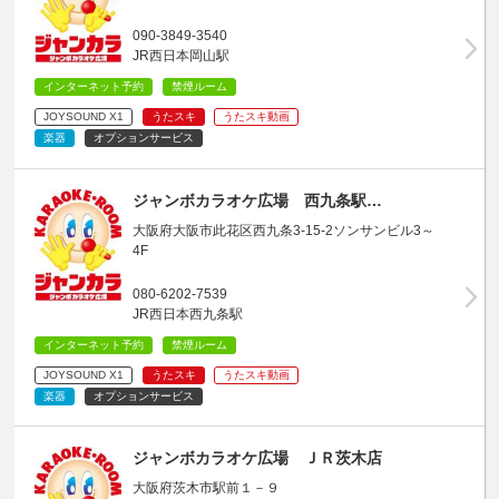
090-3849-3540
JR西日本岡山駅
インターネット予約
禁煙ルーム
JOYSOUND X1
うたスキ
うたスキ動画
楽器
オプションサービス
ジャンボカラオケ広場 西九条駅…
大阪府大阪市此花区西九条3-15-2ソンサンビル3～
4F
080-6202-7539
JR西日本西九条駅
インターネット予約
禁煙ルーム
JOYSOUND X1
うたスキ
うたスキ動画
楽器
オプションサービス
ジャンボカラオケ広場 ＪＲ茨木店
大阪府茨木市駅前１－９