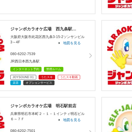
ジャンボカラオケ広場 西九条駅…
大阪府大阪市此花区西九条3-15-2ソンサンビル
3～4F
地図を見る
080-6202-7539
JR西日本西九条駅
インターネット予約
禁煙ルーム
JOYSOUND X1
うたスキ
うたスキ動画
楽器
オプションサービス
ジャンボカラオケ広場 明石駅前店
兵庫県明石市本町２－１－１インティ明石ビル
６～７Ｆ
地図を見る
080-6202-7501