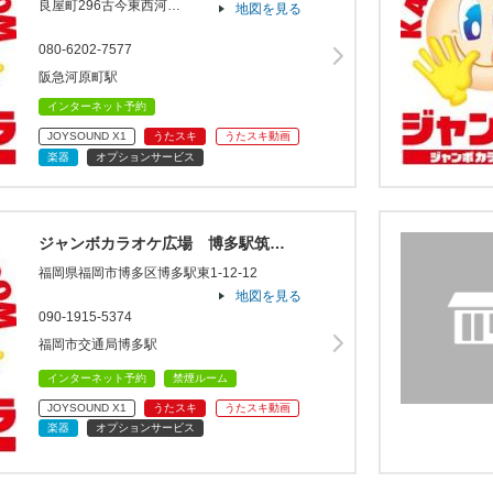
良屋町296古今東西河…
地図を見る
080-6202-7577
阪急河原町駅
インターネット予約
JOYSOUND X1
うたスキ
うたスキ動画
楽器
オプションサービス
ジャンボカラオケ広場 博多駅筑…
福岡県福岡市博多区博多駅東1-12-12
地図を見る
090-1915-5374
福岡市交通局博多駅
インターネット予約
禁煙ルーム
JOYSOUND X1
うたスキ
うたスキ動画
楽器
オプションサービス