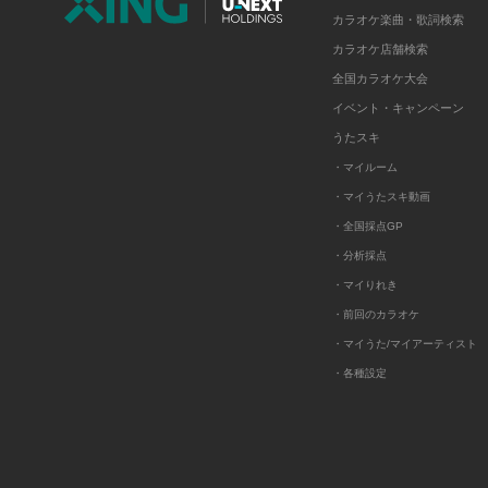
カラオケ楽曲・歌詞検索
カラオケ店舗検索
全国カラオケ大会
イベント・キャンペーン
うたスキ
・マイルーム
・マイうたスキ動画
・全国採点GP
・分析採点
・マイりれき
・前回のカラオケ
・マイうた/マイアーティスト
・各種設定