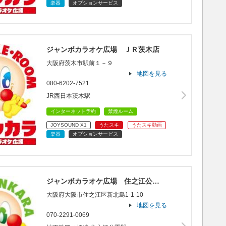
楽器
オプションサービス
ジャンボカラオケ広場 ＪＲ茨木店
大阪府茨木市駅前１－９
地図を見る
080-6202-7521
JR西日本茨木駅
インターネット予約
禁煙ルーム
JOYSOUND X1
うたスキ
うたスキ動画
楽器
オプションサービス
ジャンボカラオケ広場 住之江公…
大阪府大阪市住之江区新北島1-1-10
地図を見る
070-2291-0069