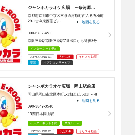
ジャンボカラオケ広場 三条河原…
京都府京都市中京区三条通河原町西入る石橋町
29-1古今東西堂ビル
地図を見る
090-6737-4511
京阪三条駅京阪三条駅7番出口から徒歩8分
インターネット予約
JOYSOUND X1
うたスキ
うたスキ動画
楽器
オプションサービス
ジャンボカラオケ広場 岡山駅前店
岡山県岡山市北区本町1-1相互ビルB1F～4F
地図を見る
090-3849-3540
JR西日本岡山駅
インターネット予約
禁煙ルーム
JOYSOUND X1
うたスキ
うたスキ動画