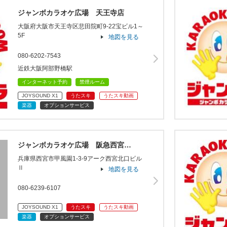
ジャンボカラオケ広場 天王寺店
大阪府大阪市天王寺区悲田院町9-22宝ビル1～
5F
地図を見る
080-6202-7543
近鉄大阪阿部野橋駅
インターネット予約
禁煙ルーム
JOYSOUND X1
うたスキ
うたスキ動画
楽器
オプションサービス
ジャンボカラオケ広場 阪急西宮…
兵庫県西宮市甲風園1-3-9アーク西宮北口ビル
Ⅱ
地図を見る
080-6239-6107
JOYSOUND X1
うたスキ
うたスキ動画
楽器
オプションサービス