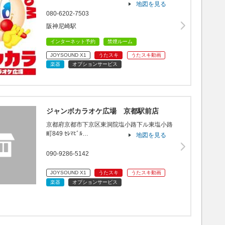
地図を見る
080-6202-7503
阪神尼崎駅
インターネット予約
禁煙ルーム
JOYSOUND X1
うたスキ
うたスキ動画
楽器
オプションサービス
ジャンボカラオケ広場 京都駅前店
京都府京都市下京区東洞院塩小路下ル東塩小路
町849 ｾﾚﾏﾋﾞﾙ…
地図を見る
090-9286-5142
JOYSOUND X1
うたスキ
うたスキ動画
楽器
オプションサービス