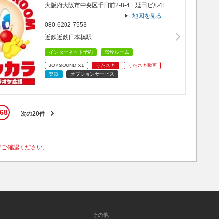
大阪府大阪市中央区千日前2-8-4 延田ビル4F
地図を見る
080-6202-7553
近鉄近鉄日本橋駅
インターネット予約
禁煙ルーム
JOYSOUND X1
うたスキ
うたスキ動画
楽器
オプションサービス
68
次の20件
でご確認ください。
その他