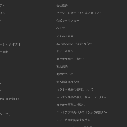
ーティー
・会社概要
ッスン
・ソーシャルメディア公式アカウント
レイ
・公式キャラクター
・ヘルプ
・よくある質問
・JOYSOUNDからのお知らせ
ュージックポスト
・サイトポリシー
中楽曲
・カラオケ利用に当たって
・利用規約
・商標について
・個人情報保護方針
ケ
・カラオケ機器の情報について
4
・カラオケ機器の導入（購入・レンタル）
itch (任天堂HP)
・カラオケ店舗の皆様へ
・スマホアプリ向けカラオケ採点機能SDK
ンアプリ
・ナイト店舗の開業支援情報