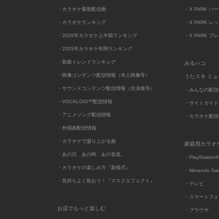
・カラオケ最新配信曲
・X PARK パ
・カラオケランキング
・X PARK レ
・2026年カラオケ上半期ランキング
・X PARK プ
・2025年カラオケ年間ランキング
・新曲トレンドランキング
みるハコ
・映像コンテンツ配信情報（本人映像等）
うたスキ ミ
・サウンドコンテンツ配信情報（生演奏等）
・みんなの配信
・VOCALOID™配信情報
・サイトガイド
・アニメソング配信情報
・カラオケ配信
・外国曲配信情報
・カラオケで盛り上がる曲
家庭用カラオ
・あの日、あの時、あの音楽。
・PlayStation®
・カラオケの楽しみ方『新様式』
・Nintendo Sw
・気持ちよく歌おう！『マスクエフェクト』
・テレビ
・スマートフォ
お店でもっと楽しむ
・ブラウザ