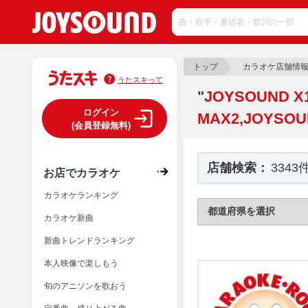
トップ
カラオケ店舗情
うたスキって
"
JOYSOUND X
ログイン
MAX2,JOYSOU
(会員登録無料)
店舗検索：
3343
お店でカラオケ
カラオケランキング
カラオケ新曲
新曲トレンドランキング
本人映像で楽しもう
旬のアニソンを歌おう