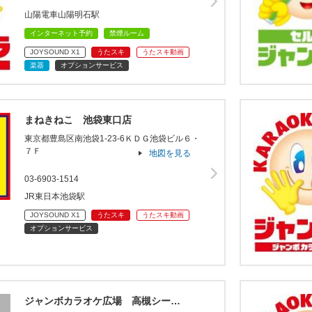
山陽電車山陽明石駅
インターネット予約
禁煙ルーム
JOYSOUND X1
うたスキ
うたスキ動画
楽器
オプションサービス
まねきねこ 池袋東口店
東京都豊島区南池袋1-23-6ＫＤＧ池袋ビル６・
７Ｆ
地図を見る
03-6903-1514
JR東日本池袋駅
JOYSOUND X1
うたスキ
うたスキ動画
オプションサービス
ジャンボカラオケ広場 高槻シー…