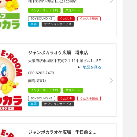
地下鉄四つ橋線 住之江公園駅
インターネット予約
禁煙ルーム
JOYSOUND X1
うたスキ
うたスキ動画
楽器
オプションサービス
ジャンボカラオケ広場 堺東店
大阪府堺市堺区中瓦町2-1-11中屋ビル1～5F
地図を見る
080-6202-7473
南海堺東駅
インターネット予約
禁煙ルーム
JOYSOUND X1
うたスキ
うたスキ動画
楽器
オプションサービス
ジャンボカラオケ広場 千日前２…