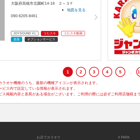
大阪府高槻市北園町14-18 ２～３Ｆ
地図を見る
090-6205-8461
JOYSOUND X1
うたスキ
うたスキ動画
楽器
オプションサービス
1
2
3
4
5
1
カラオケ機種のうち、最新の機種アイコンが表示されます。
ービス内で設定している情報が表示されます。
ビス掲載内容と差異がある場合がございます。ご利用の際には必ずご利用店舗様ま
お店でカラオケ
X PARK