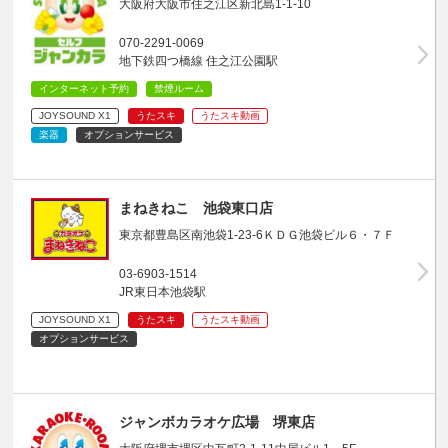
大阪府大阪市住之江区新北島1-1-10
070-2291-0069
地下鉄四つ橋線 住之江公園駅
インターネット予約
禁煙ルーム
JOYSOUND X1
うたスキ
うたスキ動画
楽器
オプションサービス
まねきねこ 池袋東口店
東京都豊島区南池袋1-23-6ＫＤＧ池袋ビル６・７Ｆ
03-6903-1514
JR東日本池袋駅
JOYSOUND X1
うたスキ
うたスキ動画
オプションサービス
ジャンボカラオケ広場 堺東店