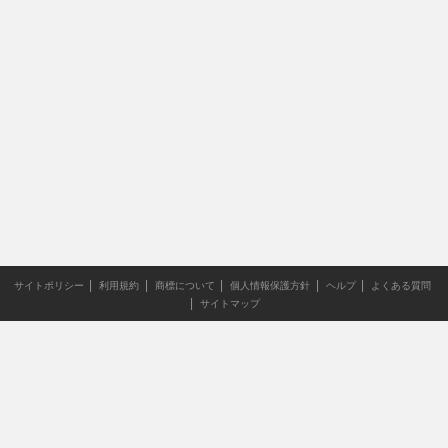
サイトポリシー
利用規約
商標について
個人情報保護方針
ヘルプ
よくある質問
サイトマップ
当サイトのすべての文章や画像などの無断転載・引用を禁じま
す。
Copyright XING INC.All Rights Reserved.