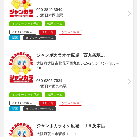
090-3849-3540
JR西日本岡山駅
インターネット予約
禁煙ルーム
JOYSOUND X1
うたスキ
うたスキ動画
楽器
オプションサービス
ジャンボカラオケ広場 西九条駅…
大阪府大阪市此花区西九条3-15-2ソンサンビル3～
4F
080-6202-7539
JR西日本西九条駅
インターネット予約
禁煙ルーム
JOYSOUND X1
うたスキ
うたスキ動画
楽器
オプションサービス
ジャンボカラオケ広場 ＪＲ茨木店
大阪府茨木市駅前１－９