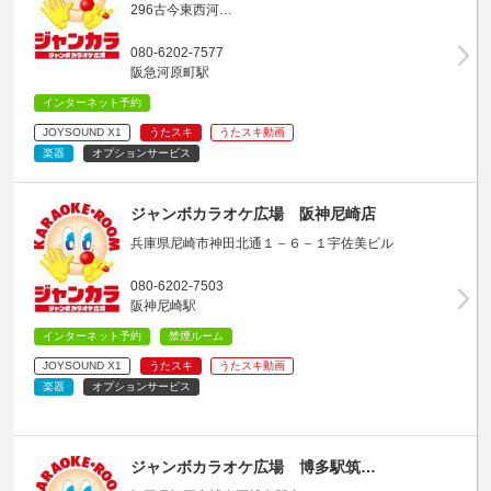
296古今東西河…
080-6202-7577
阪急河原町駅
インターネット予約
JOYSOUND X1
うたスキ
うたスキ動画
楽器
オプションサービス
ジャンボカラオケ広場 阪神尼崎店
兵庫県尼崎市神田北通１－６－１宇佐美ビル
080-6202-7503
阪神尼崎駅
インターネット予約
禁煙ルーム
JOYSOUND X1
うたスキ
うたスキ動画
楽器
オプションサービス
ジャンボカラオケ広場 博多駅筑…