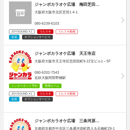
ジャンボカラオケ広場 梅田芝田…
大阪府大阪市北区芝田1-4-1
080-6239-6103
JOYSOUND X1
うたスキ
うたスキ動画
楽器
オプションサービス
ジャンボカラオケ広場 天王寺店
大阪府大阪市天王寺区悲田院町9-22宝ビル1～5F
080-6202-7543
近鉄大阪阿部野橋駅
インターネット予約
禁煙ルーム
JOYSOUND X1
うたスキ
うたスキ動画
楽器
オプションサービス
ジャンボカラオケ広場 三条河原…
京都府京都市中京区三条通河原町西入る石橋町29-1