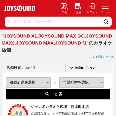
楽曲
店舗
ログイン
メニュー
"
JOYSOUND X1,JOYSOUND MAX GO,JOYSOUND
MAX2,JOYSOUND MAX,JOYSOUND f1
"のカラオケ
店舗
全国トップへ
店舗検索：
3343件
検索オプション
検 索
ジャンボカラオケ広場 河原町本店
京都府京都市中京区河原町蛸薬師上る3丁目奈良屋町