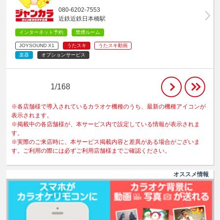
080-6202-7553
近鉄近鉄日本橋駅
インターネット予約
禁煙ルーム
JOYSOUND X1
うたスキ
うたスキ動画
楽器
オプションサービス
1/168
※各店舗様で導入されているカラオケ機種のうち、最新の機種アイコンが
表示されます。
※掲載中の各店舗様が、本サービス内で設定している情報が表示されま
す。
※実際のご来店時に、本サービス掲載内容と差異がある場合がございま
す。ご利用の際には必ずご利用店舗様までご確認ください。
オススメ情報