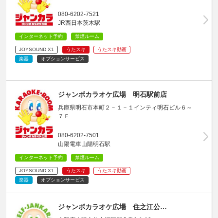
080-6202-7521
JR西日本茨木駅
インターネット予約
禁煙ルーム
JOYSOUND X1
うたスキ
うたスキ動画
楽器
オプションサービス
ジャンボカラオケ広場 明石駅前店
兵庫県明石市本町２－１－１インティ明石ビル６～
７Ｆ
080-6202-7501
山陽電車山陽明石駅
インターネット予約
禁煙ルーム
JOYSOUND X1
うたスキ
うたスキ動画
楽器
オプションサービス
ジャンボカラオケ広場 住之江公…