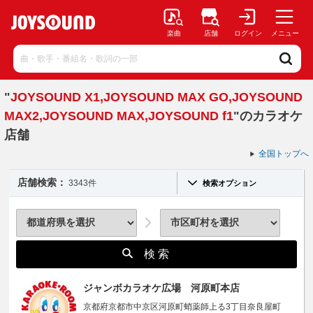
楽曲
店舗
ログイン
メニュー
"
JOYSOUND X1,JOYSOUND MAX GO,JOYSOUND
MAX2,JOYSOUND MAX,JOYSOUND f1
"のカラオケ
店舗
全国トップへ
店舗検索：
3343件
検索オプション
検 索
ジャンボカラオケ広場 河原町本店
京都府京都市中京区河原町蛸薬師上る3丁目奈良屋町