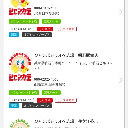
080-6202-7521
JR西日本茨木駅
インターネット予約
禁煙ルーム
JOYSOUND X1
うたスキ
うたスキ動画
楽器
オプションサービス
ジャンボカラオケ広場 明石駅前店
兵庫県明石市本町２－１－１インティ明石ビル６～
７Ｆ
080-6202-7501
山陽電車山陽明石駅
インターネット予約
禁煙ルーム
JOYSOUND X1
うたスキ
うたスキ動画
楽器
オプションサービス
ジャンボカラオケ広場 住之江公…