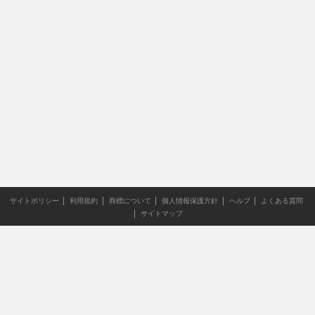
サイトポリシー
利用規約
商標について
個人情報保護方針
ヘルプ
よくある質問
サイトマップ
当サイトのすべての文章や画像などの無断転載・引用を禁じま
す。
Copyright XING INC.All Rights Reserved.