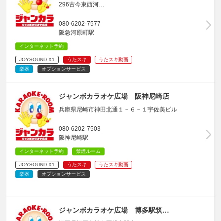
296古今東西河…
080-6202-7577
阪急河原町駅
インターネット予約
JOYSOUND X1
うたスキ
うたスキ動画
楽器
オプションサービス
ジャンボカラオケ広場 阪神尼崎店
兵庫県尼崎市神田北通１－６－１宇佐美ビル
080-6202-7503
阪神尼崎駅
インターネット予約
禁煙ルーム
JOYSOUND X1
うたスキ
うたスキ動画
楽器
オプションサービス
ジャンボカラオケ広場 博多駅筑…