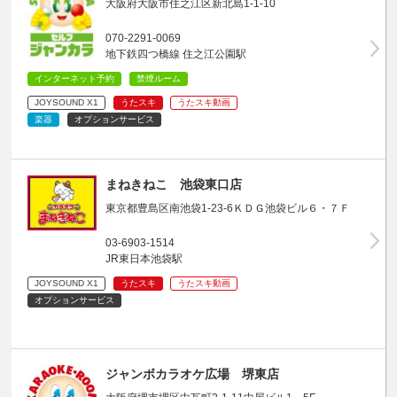
大阪府大阪市住之江区新北島1-1-10
070-2291-0069
地下鉄四つ橋線 住之江公園駅
インターネット予約
禁煙ルーム
JOYSOUND X1
うたスキ
うたスキ動画
楽器
オプションサービス
まねきねこ 池袋東口店
東京都豊島区南池袋1-23-6ＫＤＧ池袋ビル６・７Ｆ
03-6903-1514
JR東日本池袋駅
JOYSOUND X1
うたスキ
うたスキ動画
オプションサービス
ジャンボカラオケ広場 堺東店