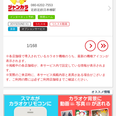
080-6202-7553
近鉄近鉄日本橋駅
インターネット予約
禁煙ルーム
JOYSOUND X1
うたスキ
うたスキ動画
楽器
オプションサービス
1/168
※各店舗様で導入されているカラオケ機種のうち、最新の機種アイコンが
表示されます。
※掲載中の各店舗様が、本サービス内で設定している情報が表示されま
す。
※実際のご来店時に、本サービス掲載内容と差異がある場合がございま
す。ご利用の際には必ずご利用店舗様までご確認ください。
オススメ情報