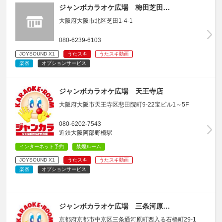
ジャンボカラオケ広場 梅田芝田…
大阪府大阪市北区芝田1-4-1
080-6239-6103
JOYSOUND X1
うたスキ
うたスキ動画
楽器
オプションサービス
ジャンボカラオケ広場 天王寺店
大阪府大阪市天王寺区悲田院町9-22宝ビル1～5F
080-6202-7543
近鉄大阪阿部野橋駅
インターネット予約
禁煙ルーム
JOYSOUND X1
うたスキ
うたスキ動画
楽器
オプションサービス
ジャンボカラオケ広場 三条河原…
京都府京都市中京区三条通河原町西入る石橋町29-1