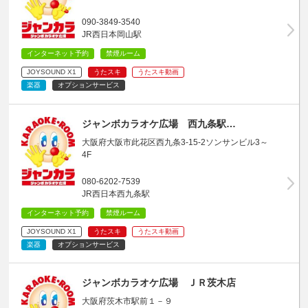
090-3849-3540
JR西日本岡山駅
インターネット予約
禁煙ルーム
JOYSOUND X1
うたスキ
うたスキ動画
楽器
オプションサービス
ジャンボカラオケ広場 西九条駅…
大阪府大阪市此花区西九条3-15-2ソンサンビル3～
4F
080-6202-7539
JR西日本西九条駅
インターネット予約
禁煙ルーム
JOYSOUND X1
うたスキ
うたスキ動画
楽器
オプションサービス
ジャンボカラオケ広場 ＪＲ茨木店
大阪府茨木市駅前１－９