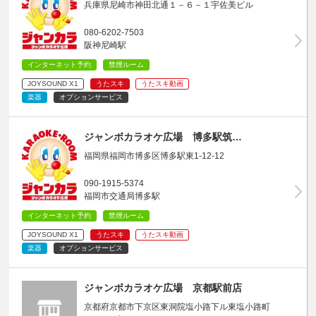
兵庫県尼崎市神田北通１－６－１宇佐美ビル
080-6202-7503
阪神尼崎駅
インターネット予約
禁煙ルーム
JOYSOUND X1
うたスキ
うたスキ動画
楽器
オプションサービス
ジャンボカラオケ広場 博多駅筑…
福岡県福岡市博多区博多駅東1-12-12
090-1915-5374
福岡市交通局博多駅
インターネット予約
禁煙ルーム
JOYSOUND X1
うたスキ
うたスキ動画
楽器
オプションサービス
ジャンボカラオケ広場 京都駅前店
京都府京都市下京区東洞院塩小路下ル東塩小路町