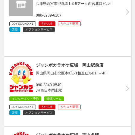
兵庫県西宮市甲風園1-3-9アーク西宮北口ビルⅡ
080-6239-6107
JOYSOUND X1
うたスキ
うたスキ動画
楽器
オプションサービス
ジャンボカラオケ広場 岡山駅前店
岡山県岡山市北区本町1-1相互ビルB1F～4F
090-3849-3540
JR西日本岡山駅
インターネット予約
禁煙ルーム
JOYSOUND X1
うたスキ
うたスキ動画
楽器
オプションサービス
ジャンボカラオケ広場 西九条駅…