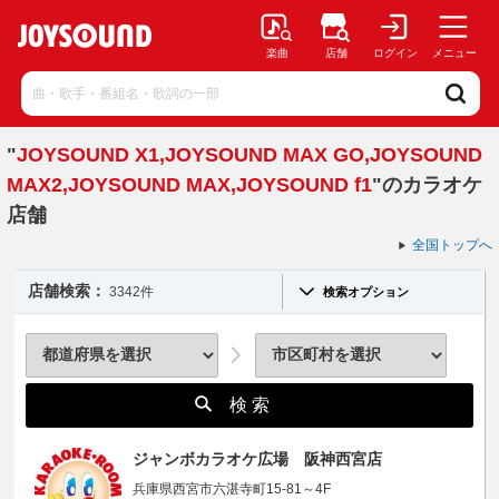
楽曲
店舗
ログイン
メニュー
"
JOYSOUND X1,JOYSOUND MAX GO,JOYSOUND
MAX2,JOYSOUND MAX,JOYSOUND f1
"のカラオケ
店舗
全国トップへ
店舗検索：
3342件
検索オプション
検 索
ジャンボカラオケ広場 阪神西宮店
兵庫県西宮市六湛寺町15-81～4F