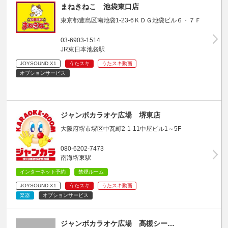
まねきねこ 池袋東口店
東京都豊島区南池袋1-23-6ＫＤＧ池袋ビル６・７Ｆ
03-6903-1514
JR東日本池袋駅
JOYSOUND X1
うたスキ
うたスキ動画
オプションサービス
ジャンボカラオケ広場 堺東店
大阪府堺市堺区中瓦町2-1-11中屋ビル1～5F
080-6202-7473
南海堺東駅
インターネット予約
禁煙ルーム
JOYSOUND X1
うたスキ
うたスキ動画
楽器
オプションサービス
ジャンボカラオケ広場 高槻シー…