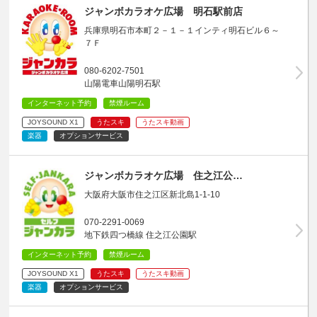
ジャンボカラオケ広場 明石駅前店
兵庫県明石市本町２－１－１インティ明石ビル６～
７Ｆ
080-6202-7501
山陽電車山陽明石駅
インターネット予約
禁煙ルーム
JOYSOUND X1
うたスキ
うたスキ動画
楽器
オプションサービス
ジャンボカラオケ広場 住之江公…
大阪府大阪市住之江区新北島1-1-10
070-2291-0069
地下鉄四つ橋線 住之江公園駅
インターネット予約
禁煙ルーム
JOYSOUND X1
うたスキ
うたスキ動画
楽器
オプションサービス