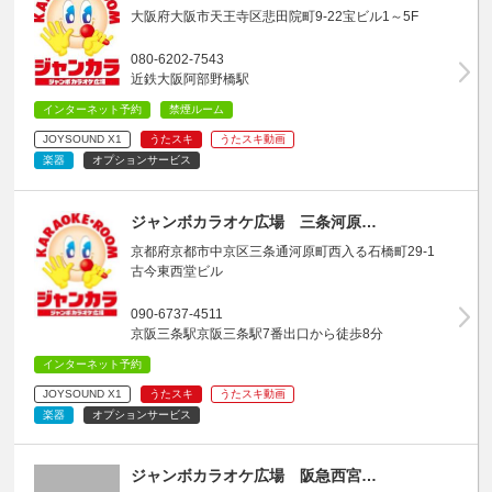
大阪府大阪市天王寺区悲田院町9-22宝ビル1～5F
080-6202-7543
近鉄大阪阿部野橋駅
インターネット予約
禁煙ルーム
JOYSOUND X1
うたスキ
うたスキ動画
楽器
オプションサービス
ジャンボカラオケ広場 三条河原…
京都府京都市中京区三条通河原町西入る石橋町29-1
古今東西堂ビル
090-6737-4511
京阪三条駅京阪三条駅7番出口から徒歩8分
インターネット予約
JOYSOUND X1
うたスキ
うたスキ動画
楽器
オプションサービス
ジャンボカラオケ広場 阪急西宮…