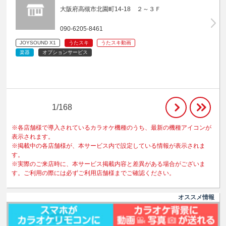
大阪府高槻市北園町14-18 ２～３Ｆ
090-6205-8461
JOYSOUND X1
うたスキ
うたスキ動画
楽器
オプションサービス
1/168
※各店舗様で導入されているカラオケ機種のうち、最新の機種アイコンが
表示されます。
※掲載中の各店舗様が、本サービス内で設定している情報が表示されま
す。
※実際のご来店時に、本サービス掲載内容と差異がある場合がございま
す。ご利用の際には必ずご利用店舗様までご確認ください。
オススメ情報