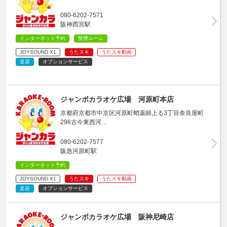
080-6202-7571
阪神西宮駅
インターネット予約
禁煙ルーム
JOYSOUND X1
うたスキ
うたスキ動画
楽器
オプションサービス
ジャンボカラオケ広場 河原町本店
京都府京都市中京区河原町蛸薬師上る3丁目奈良屋町
296古今東西河…
080-6202-7577
阪急河原町駅
インターネット予約
JOYSOUND X1
うたスキ
うたスキ動画
楽器
オプションサービス
ジャンボカラオケ広場 阪神尼崎店