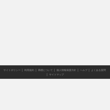
サイトポリシー
利用規約
商標について
個人情報保護方針
ヘルプ
よくある質問
サイトマップ
当サイトのすべての文章や画像などの無断転載・引用を禁じま
す。
Copyright XING INC.All Rights Reserved.