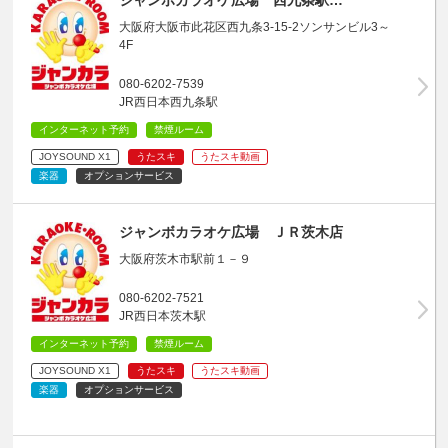
大阪府大阪市此花区西九条3-15-2ソンサンビル3～
4F
080-6202-7539
JR西日本西九条駅
インターネット予約
禁煙ルーム
JOYSOUND X1
うたスキ
うたスキ動画
楽器
オプションサービス
ジャンボカラオケ広場 ＪＲ茨木店
大阪府茨木市駅前１－９
080-6202-7521
JR西日本茨木駅
インターネット予約
禁煙ルーム
JOYSOUND X1
うたスキ
うたスキ動画
楽器
オプションサービス