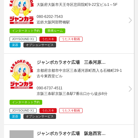
大阪府大阪市天王寺区悲田院町9-22宝ビル1～5F
080-6202-7543
近鉄大阪阿部野橋駅
インターネット予約
禁煙ルーム
JOYSOUND X1
うたスキ
うたスキ動画
楽器
オプションサービス
ジャンボカラオケ広場 三条河原…
京都府京都市中京区三条通河原町西入る石橋町29-1
古今東西堂ビル
090-6737-4511
京阪三条駅京阪三条駅7番出口から徒歩8分
インターネット予約
JOYSOUND X1
うたスキ
うたスキ動画
楽器
オプションサービス
ジャンボカラオケ広場 阪急西宮…