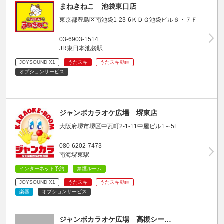
まねきねこ 池袋東口店
東京都豊島区南池袋1-23-6ＫＤＧ池袋ビル６・７Ｆ
03-6903-1514
JR東日本池袋駅
JOYSOUND X1
うたスキ
うたスキ動画
オプションサービス
ジャンボカラオケ広場 堺東店
大阪府堺市堺区中瓦町2-1-11中屋ビル1～5F
080-6202-7473
南海堺東駅
インターネット予約
禁煙ルーム
JOYSOUND X1
うたスキ
うたスキ動画
楽器
オプションサービス
ジャンボカラオケ広場 高槻シー…