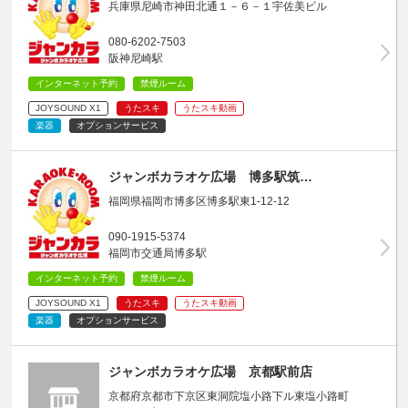
兵庫県尼崎市神田北通１－６－１宇佐美ビル
080-6202-7503
阪神尼崎駅
インターネット予約
禁煙ルーム
JOYSOUND X1
うたスキ
うたスキ動画
楽器
オプションサービス
ジャンボカラオケ広場 博多駅筑…
福岡県福岡市博多区博多駅東1-12-12
090-1915-5374
福岡市交通局博多駅
インターネット予約
禁煙ルーム
JOYSOUND X1
うたスキ
うたスキ動画
楽器
オプションサービス
ジャンボカラオケ広場 京都駅前店
京都府京都市下京区東洞院塩小路下ル東塩小路町