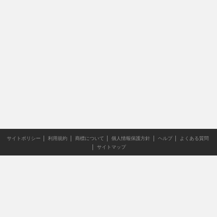
サイトポリシー
利用規約
商標について
個人情報保護方針
ヘルプ
よくある質問
サイトマップ
当サイトのすべての文章や画像などの無断転載・引用を禁じま
す。
Copyright XING INC.All Rights Reserved.