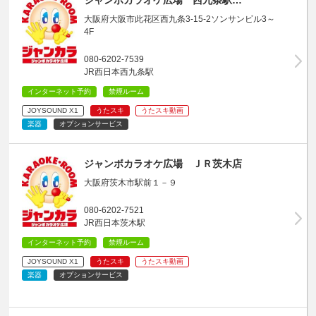
大阪府大阪市此花区西九条3-15-2ソンサンビル3～
4F
080-6202-7539
JR西日本西九条駅
インターネット予約
禁煙ルーム
JOYSOUND X1
うたスキ
うたスキ動画
楽器
オプションサービス
ジャンボカラオケ広場 ＪＲ茨木店
大阪府茨木市駅前１－９
080-6202-7521
JR西日本茨木駅
インターネット予約
禁煙ルーム
JOYSOUND X1
うたスキ
うたスキ動画
楽器
オプションサービス