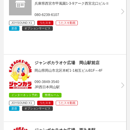
兵庫県西宮市甲風園1-3-9アーク西宮北口ビルⅡ
080-6239-6107
JOYSOUND X1
うたスキ
うたスキ動画
楽器
オプションサービス
ジャンボカラオケ広場 岡山駅前店
岡山県岡山市北区本町1-1相互ビルB1F～4F
090-3849-3540
JR西日本岡山駅
インターネット予約
禁煙ルーム
JOYSOUND X1
うたスキ
うたスキ動画
楽器
オプションサービス
ジャンボカラオケ広場 西九条駅…