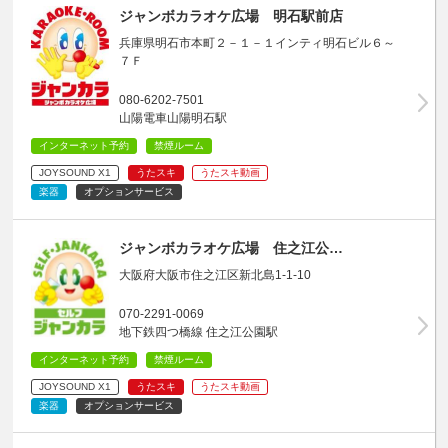
ジャンボカラオケ広場 明石駅前店
兵庫県明石市本町２－１－１インティ明石ビル６～
７Ｆ
080-6202-7501
山陽電車山陽明石駅
インターネット予約
禁煙ルーム
JOYSOUND X1
うたスキ
うたスキ動画
楽器
オプションサービス
ジャンボカラオケ広場 住之江公…
大阪府大阪市住之江区新北島1-1-10
070-2291-0069
地下鉄四つ橋線 住之江公園駅
インターネット予約
禁煙ルーム
JOYSOUND X1
うたスキ
うたスキ動画
楽器
オプションサービス