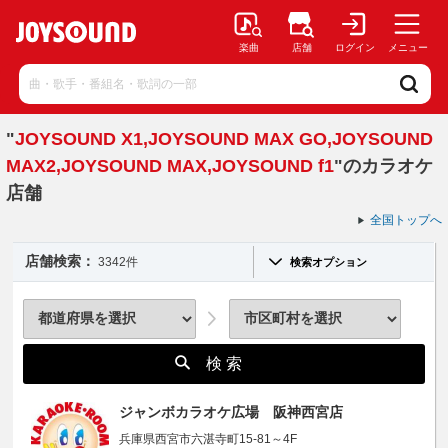
楽曲
店舗
ログイン
メニュー
"
JOYSOUND X1,JOYSOUND MAX GO,JOYSOUND
MAX2,JOYSOUND MAX,JOYSOUND f1
"のカラオケ
店舗
全国トップへ
店舗検索：
3342件
検索オプション
検 索
ジャンボカラオケ広場 阪神西宮店
兵庫県西宮市六湛寺町15-81～4F