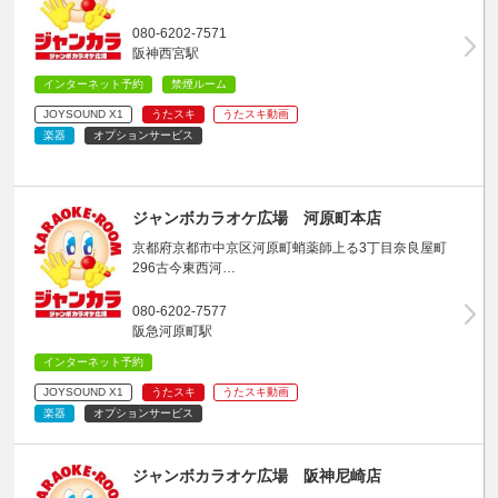
080-6202-7571
阪神西宮駅
インターネット予約
禁煙ルーム
JOYSOUND X1
うたスキ
うたスキ動画
楽器
オプションサービス
ジャンボカラオケ広場 河原町本店
京都府京都市中京区河原町蛸薬師上る3丁目奈良屋町
296古今東西河…
080-6202-7577
阪急河原町駅
インターネット予約
JOYSOUND X1
うたスキ
うたスキ動画
楽器
オプションサービス
ジャンボカラオケ広場 阪神尼崎店