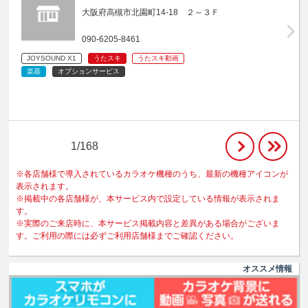
大阪府高槻市北園町14-18 ２～３Ｆ
090-6205-8461
JOYSOUND X1
うたスキ
うたスキ動画
楽器
オプションサービス
1/168
※各店舗様で導入されているカラオケ機種のうち、最新の機種アイコンが
表示されます。
※掲載中の各店舗様が、本サービス内で設定している情報が表示されま
す。
※実際のご来店時に、本サービス掲載内容と差異がある場合がございま
す。ご利用の際には必ずご利用店舗様までご確認ください。
オススメ情報