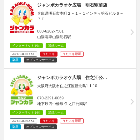
ジャンボカラオケ広場 明石駅前店
兵庫県明石市本町２－１－１インティ明石ビル６～
７Ｆ
080-6202-7501
山陽電車山陽明石駅
インターネット予約
禁煙ルーム
JOYSOUND X1
うたスキ
うたスキ動画
楽器
オプションサービス
ジャンボカラオケ広場 住之江公…
大阪府大阪市住之江区新北島1-1-10
070-2291-0069
地下鉄四つ橋線 住之江公園駅
インターネット予約
禁煙ルーム
JOYSOUND X1
うたスキ
うたスキ動画
楽器
オプションサービス