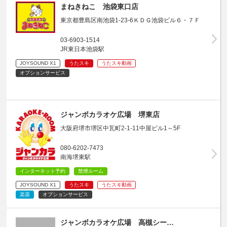
まねきねこ 池袋東口店
東京都豊島区南池袋1-23-6ＫＤＧ池袋ビル６・７Ｆ
03-6903-1514
JR東日本池袋駅
JOYSOUND X1
うたスキ
うたスキ動画
オプションサービス
ジャンボカラオケ広場 堺東店
大阪府堺市堺区中瓦町2-1-11中屋ビル1～5F
080-6202-7473
南海堺東駅
インターネット予約
禁煙ルーム
JOYSOUND X1
うたスキ
うたスキ動画
楽器
オプションサービス
ジャンボカラオケ広場 高槻シー…