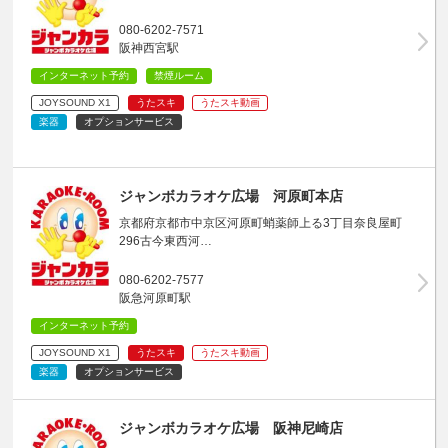
080-6202-7571
阪神西宮駅
インターネット予約
禁煙ルーム
JOYSOUND X1
うたスキ
うたスキ動画
楽器
オプションサービス
ジャンボカラオケ広場 河原町本店
京都府京都市中京区河原町蛸薬師上る3丁目奈良屋町
296古今東西河…
080-6202-7577
阪急河原町駅
インターネット予約
JOYSOUND X1
うたスキ
うたスキ動画
楽器
オプションサービス
ジャンボカラオケ広場 阪神尼崎店