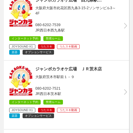
大阪府大阪市此花区西九条3-15-2ソンサンビル3～
4F
080-6202-7539
JR西日本西九条駅
インターネット予約
禁煙ルーム
JOYSOUND X1
うたスキ
うたスキ動画
楽器
オプションサービス
ジャンボカラオケ広場 ＪＲ茨木店
大阪府茨木市駅前１－９
080-6202-7521
JR西日本茨木駅
インターネット予約
禁煙ルーム
JOYSOUND X1
うたスキ
うたスキ動画
楽器
オプションサービス