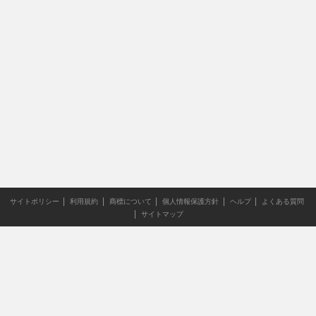
サイトポリシー
利用規約
商標について
個人情報保護方針
ヘルプ
よくある質問
サイトマップ
当サイトのすべての文章や画像などの無断転載・引用を禁じま
す。
Copyright XING INC.All Rights Reserved.