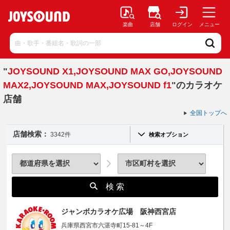
楽曲
店舗
ログイン
メニュー
"
JOYSOUND X1,JOYSOUND MAX GO,JOYSOUND
MAX2,JOYSOUND MAX,JOYSOUND f1
"のカラオケ
店舗
全国トップへ
店舗検索：
3342件
検索オプション
検 索
ジャンボカラオケ広場 阪神西宮店
兵庫県西宮市六湛寺町15-81～4F