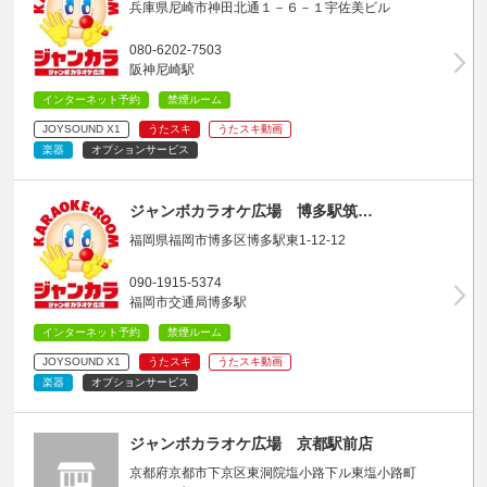
兵庫県尼崎市神田北通１－６－１宇佐美ビル
080-6202-7503
阪神尼崎駅
インターネット予約
禁煙ルーム
JOYSOUND X1
うたスキ
うたスキ動画
楽器
オプションサービス
ジャンボカラオケ広場 博多駅筑…
福岡県福岡市博多区博多駅東1-12-12
090-1915-5374
福岡市交通局博多駅
インターネット予約
禁煙ルーム
JOYSOUND X1
うたスキ
うたスキ動画
楽器
オプションサービス
ジャンボカラオケ広場 京都駅前店
京都府京都市下京区東洞院塩小路下ル東塩小路町