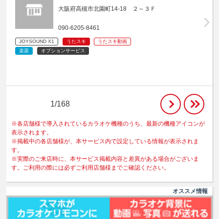
大阪府高槻市北園町14-18 ２～３Ｆ
090-6205-8461
JOYSOUND X1
うたスキ
うたスキ動画
楽器
オプションサービス
1/168
※各店舗様で導入されているカラオケ機種のうち、最新の機種アイコンが
表示されます。
※掲載中の各店舗様が、本サービス内で設定している情報が表示されま
す。
※実際のご来店時に、本サービス掲載内容と差異がある場合がございま
す。ご利用の際には必ずご利用店舗様までご確認ください。
オススメ情報