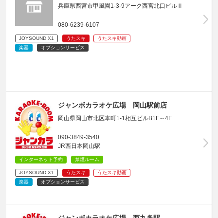
兵庫県西宮市甲風園1-3-9アーク西宮北口ビルⅡ
080-6239-6107
JOYSOUND X1
うたスキ
うたスキ動画
楽器
オプションサービス
ジャンボカラオケ広場 岡山駅前店
岡山県岡山市北区本町1-1相互ビルB1F～4F
090-3849-3540
JR西日本岡山駅
インターネット予約
禁煙ルーム
JOYSOUND X1
うたスキ
うたスキ動画
楽器
オプションサービス
ジャンボカラオケ広場 西九条駅…