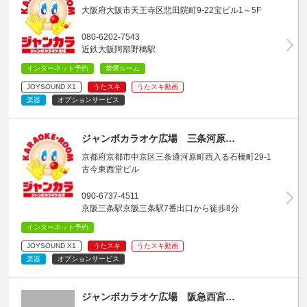
大阪府大阪市天王寺区悲田院町9-22宝ビル1～5F
080-6202-7543
近鉄大阪阿部野橋駅
インターネット予約
禁煙ルーム
JOYSOUND X1
うたスキ
うたスキ動画
楽器
オプションサービス
ジャンボカラオケ広場 三条河原…
京都府京都市中京区三条通河原町西入る石橋町29-1
古今東西堂ビル
090-6737-4511
京阪三条駅京阪三条駅7番出口から徒歩8分
インターネット予約
JOYSOUND X1
うたスキ
うたスキ動画
楽器
オプションサービス
ジャンボカラオケ広場 阪急西宮…