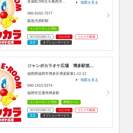
良屋町296古今東西河…
地図を見る
080-6202-7577
阪急河原町駅
インターネット予約
JOYSOUND X1
うたスキ
うたスキ動画
楽器
オプションサービス
ジャンボカラオケ広場 博多駅筑…
福岡県福岡市博多区博多駅東1-12-12
地図を見る
090-1915-5374
福岡市交通局博多駅
インターネット予約
禁煙ルーム
JOYSOUND X1
うたスキ
うたスキ動画
楽器
オプションサービス