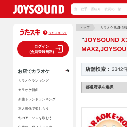
トップ
カラオケ店舗情
うたスキって
"
JOYSOUND X
ログイン
MAX2,JOYSOU
(会員登録無料)
店舗検索：
3342
お店でカラオケ
カラオケランキング
カラオケ新曲
新曲トレンドランキング
本人映像で楽しもう
旬のアニソンを歌おう