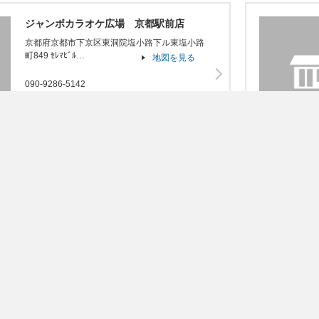
ジャンボカラオケ広場 京都駅前店
京都府京都市下京区東洞院塩小路下ル東塩小路
町849 ｾﾚﾏﾋﾞﾙ…
地図を見る
090-9286-5142
JOYSOUND X1
うたスキ
うたスキ動画
楽器
オプションサービス
ジャンボカラオケ広場 茶屋町店
大阪府大阪市北区茶屋町2-32茶屋町ビルB1F～
6F
地図を見る
080-6202-7569
JOYSOUND X1
うたスキ
うたスキ動画
楽器
オプションサービス