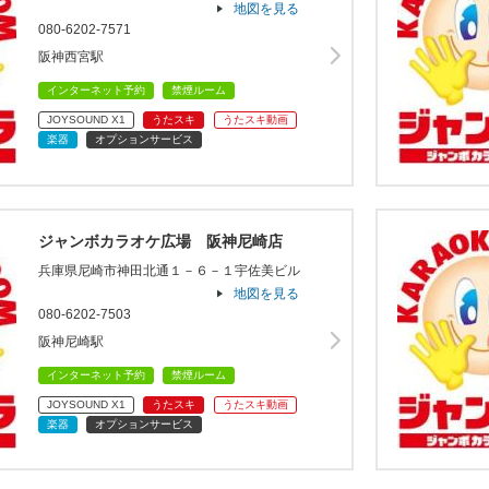
地図を見る
080-6202-7571
阪神西宮駅
インターネット予約
禁煙ルーム
JOYSOUND X1
うたスキ
うたスキ動画
楽器
オプションサービス
ジャンボカラオケ広場 阪神尼崎店
兵庫県尼崎市神田北通１－６－１宇佐美ビル
地図を見る
080-6202-7503
阪神尼崎駅
インターネット予約
禁煙ルーム
JOYSOUND X1
うたスキ
うたスキ動画
楽器
オプションサービス