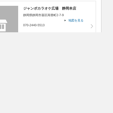
ジャンボカラオケ広場 静岡本店
静岡県静岡市葵区両替町2-7-9
地図を見る
070-2440-5513
JOYSOUND X1
うたスキ
うたスキ動画
楽器
オプションサービス
ジャンボカラオケ広場 ヨイドコ…
大阪府大阪市北区天神橋５丁目6-282、3階
地図を見る
080-6598-3643
JOYSOUND X1
うたスキ
うたスキ動画
楽器
オプションサービス