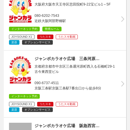
大阪府大阪市天王寺区悲田院町9-22宝ビル1～5F
080-6202-7543
近鉄大阪阿部野橋駅
インターネット予約
禁煙ルーム
JOYSOUND X1
うたスキ
うたスキ動画
楽器
オプションサービス
ジャンボカラオケ広場 三条河原…
京都府京都市中京区三条通河原町西入る石橋町29-1
古今東西堂ビル
090-6737-4511
京阪三条駅京阪三条駅7番出口から徒歩8分
インターネット予約
JOYSOUND X1
うたスキ
うたスキ動画
楽器
オプションサービス
ジャンボカラオケ広場 阪急西宮…