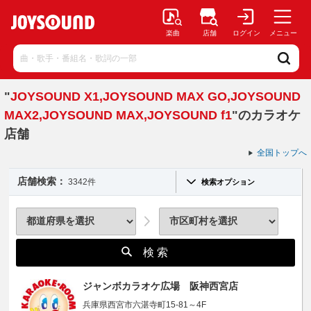
楽曲
店舗
ログイン
メニュー
"
JOYSOUND X1,JOYSOUND MAX GO,JOYSOUND
MAX2,JOYSOUND MAX,JOYSOUND f1
"のカラオケ
店舗
全国トップへ
店舗検索：
3342件
検索オプション
検 索
ジャンボカラオケ広場 阪神西宮店
兵庫県西宮市六湛寺町15-81～4F