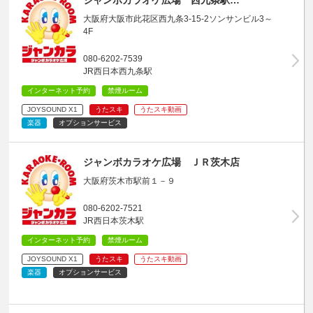
大阪府大阪市此花区西九条3-15-2ソンサンビル3～
4F
080-6202-7539
JR西日本西九条駅
インターネット予約
禁煙ルーム
JOYSOUND X1
うたスキ
うたスキ動画
楽器
オプションサービス
ジャンボカラオケ広場 ＪＲ茨木店
大阪府茨木市駅前１－９
080-6202-7521
JR西日本茨木駅
インターネット予約
禁煙ルーム
JOYSOUND X1
うたスキ
うたスキ動画
楽器
オプションサービス