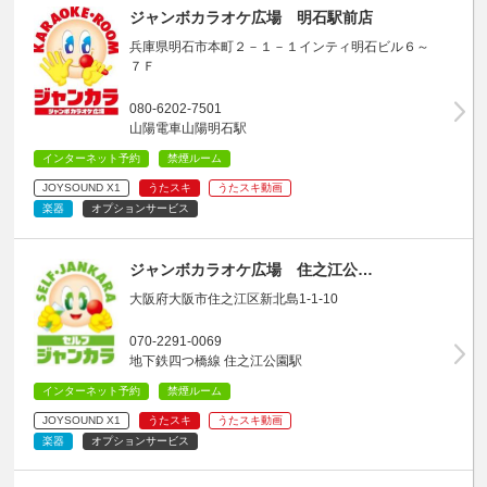
ジャンボカラオケ広場 明石駅前店
兵庫県明石市本町２－１－１インティ明石ビル６～
７Ｆ
080-6202-7501
山陽電車山陽明石駅
インターネット予約
禁煙ルーム
JOYSOUND X1
うたスキ
うたスキ動画
楽器
オプションサービス
ジャンボカラオケ広場 住之江公…
大阪府大阪市住之江区新北島1-1-10
070-2291-0069
地下鉄四つ橋線 住之江公園駅
インターネット予約
禁煙ルーム
JOYSOUND X1
うたスキ
うたスキ動画
楽器
オプションサービス