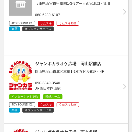
兵庫県西宮市甲風園1-3-9アーク西宮北口ビルⅡ
080-6239-6107
JOYSOUND X1
うたスキ
うたスキ動画
楽器
オプションサービス
ジャンボカラオケ広場 岡山駅前店
岡山県岡山市北区本町1-1相互ビルB1F～4F
090-3849-3540
JR西日本岡山駅
インターネット予約
禁煙ルーム
JOYSOUND X1
うたスキ
うたスキ動画
楽器
オプションサービス
ジャンボカラオケ広場 西九条駅…