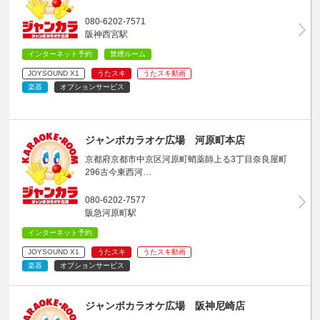
080-6202-7571
阪神西宮駅
インターネット予約
禁煙ルーム
JOYSOUND X1
うたスキ
うたスキ動画
楽器
オプションサービス
ジャンボカラオケ広場 河原町本店
京都府京都市中京区河原町蛸薬師上る3丁目奈良屋町
296古今東西河…
080-6202-7577
阪急河原町駅
インターネット予約
JOYSOUND X1
うたスキ
うたスキ動画
楽器
オプションサービス
ジャンボカラオケ広場 阪神尼崎店