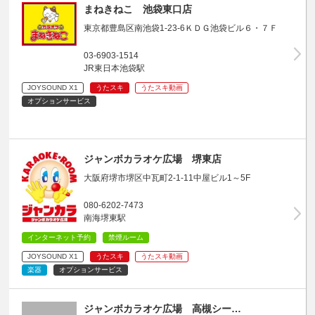
まねきねこ 池袋東口店
東京都豊島区南池袋1-23-6ＫＤＧ池袋ビル６・７Ｆ
03-6903-1514
JR東日本池袋駅
JOYSOUND X1
うたスキ
うたスキ動画
オプションサービス
ジャンボカラオケ広場 堺東店
大阪府堺市堺区中瓦町2-1-11中屋ビル1～5F
080-6202-7473
南海堺東駅
インターネット予約
禁煙ルーム
JOYSOUND X1
うたスキ
うたスキ動画
楽器
オプションサービス
ジャンボカラオケ広場 高槻シー…