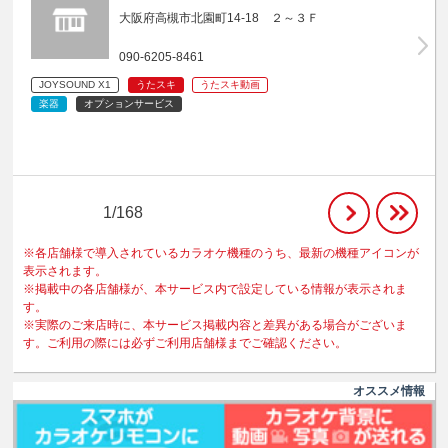
大阪府高槻市北園町14-18 ２～３Ｆ
090-6205-8461
JOYSOUND X1
うたスキ
うたスキ動画
楽器
オプションサービス
1/168
※各店舗様で導入されているカラオケ機種のうち、最新の機種アイコンが
表示されます。
※掲載中の各店舗様が、本サービス内で設定している情報が表示されま
す。
※実際のご来店時に、本サービス掲載内容と差異がある場合がございま
す。ご利用の際には必ずご利用店舗様までご確認ください。
オススメ情報