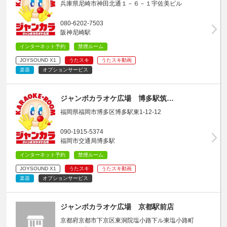
兵庫県尼崎市神田北通１－６－１宇佐美ビル
080-6202-7503
阪神尼崎駅
インターネット予約
禁煙ルーム
JOYSOUND X1
うたスキ
うたスキ動画
楽器
オプションサービス
ジャンボカラオケ広場 博多駅筑…
福岡県福岡市博多区博多駅東1-12-12
090-1915-5374
福岡市交通局博多駅
インターネット予約
禁煙ルーム
JOYSOUND X1
うたスキ
うたスキ動画
楽器
オプションサービス
ジャンボカラオケ広場 京都駅前店
京都府京都市下京区東洞院塩小路下ル東塩小路町