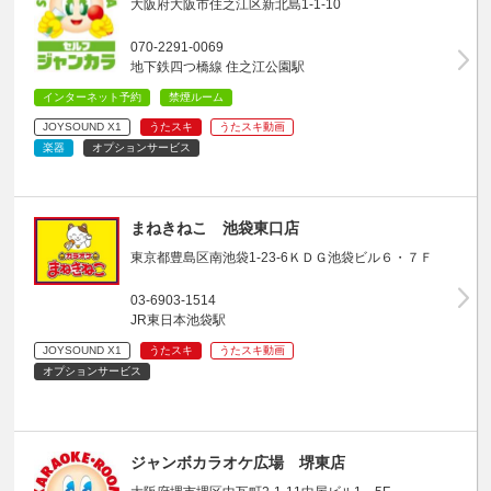
大阪府大阪市住之江区新北島1-1-10
070-2291-0069
地下鉄四つ橋線 住之江公園駅
インターネット予約
禁煙ルーム
JOYSOUND X1
うたスキ
うたスキ動画
楽器
オプションサービス
まねきねこ 池袋東口店
東京都豊島区南池袋1-23-6ＫＤＧ池袋ビル６・７Ｆ
03-6903-1514
JR東日本池袋駅
JOYSOUND X1
うたスキ
うたスキ動画
オプションサービス
ジャンボカラオケ広場 堺東店