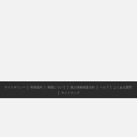
サイトポリシー
利用規約
商標について
個人情報保護方針
ヘルプ
よくある質問
サイトマップ
当サイトのすべての文章や画像などの無断転載・引用を禁じま
す。
Copyright XING INC.All Rights Reserved.