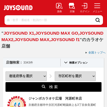
楽曲
店舗
ログイン
メニュー
"
JOYSOUND X1,JOYSOUND MAX GO,JOYSOUND
MAX2,JOYSOUND MAX,JOYSOUND f1
"のカラオケ
店舗
全国トップへ
店舗検索：
3343件
検索オプション
検 索
ジャンボカラオケ広場 河原町本店
京都府京都市中京区河原町蛸薬師上る3丁目奈良屋町