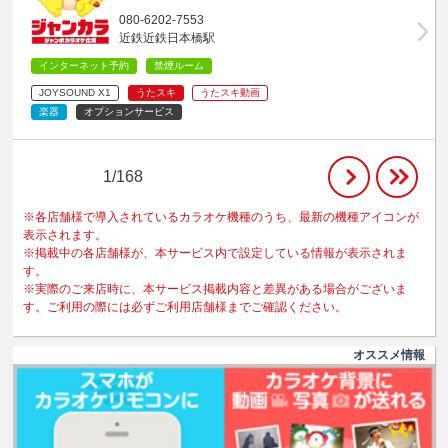
080-6202-7553
近鉄近鉄日本橋駅
インターネット予約
禁煙ルーム
JOYSOUND X1
うたスキ
うたスキ動画
楽器
オプションサービス
1/168
※各店舗様で導入されているカラオケ機種のうち、最新の機種アイコンが
表示されます。
※掲載中の各店舗様が、本サービス内で設定している情報が表示されま
す。
※実際のご来店時に、本サービス掲載内容と差異がある場合がございま
す。ご利用の際には必ずご利用店舗様までご確認ください。
オススメ情報