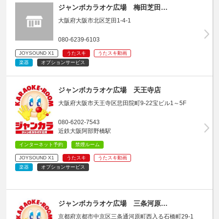
ジャンボカラオケ広場 梅田芝田…
大阪府大阪市北区芝田1-4-1
080-6239-6103
JOYSOUND X1
うたスキ
うたスキ動画
楽器
オプションサービス
ジャンボカラオケ広場 天王寺店
大阪府大阪市天王寺区悲田院町9-22宝ビル1～5F
080-6202-7543
近鉄大阪阿部野橋駅
インターネット予約
禁煙ルーム
JOYSOUND X1
うたスキ
うたスキ動画
楽器
オプションサービス
ジャンボカラオケ広場 三条河原…
京都府京都市中京区三条通河原町西入る石橋町29-1