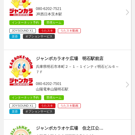
080-6202-7521
JR西日本茨木駅
インターネット予約
禁煙ルーム
JOYSOUND X1
うたスキ
うたスキ動画
楽器
オプションサービス
ジャンボカラオケ広場 明石駅前店
兵庫県明石市本町２－１－１インティ明石ビル６～
７Ｆ
080-6202-7501
山陽電車山陽明石駅
インターネット予約
禁煙ルーム
JOYSOUND X1
うたスキ
うたスキ動画
楽器
オプションサービス
ジャンボカラオケ広場 住之江公…