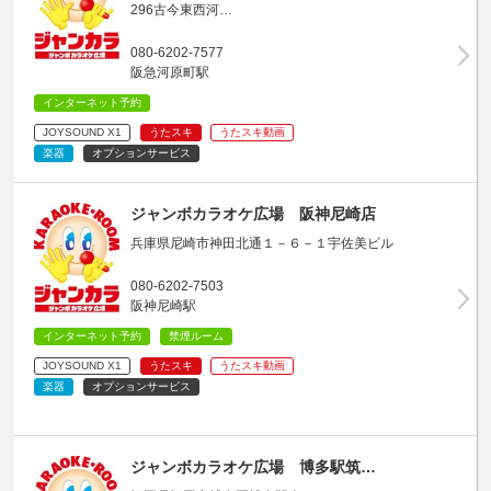
296古今東西河…
080-6202-7577
阪急河原町駅
インターネット予約
JOYSOUND X1
うたスキ
うたスキ動画
楽器
オプションサービス
ジャンボカラオケ広場 阪神尼崎店
兵庫県尼崎市神田北通１－６－１宇佐美ビル
080-6202-7503
阪神尼崎駅
インターネット予約
禁煙ルーム
JOYSOUND X1
うたスキ
うたスキ動画
楽器
オプションサービス
ジャンボカラオケ広場 博多駅筑…