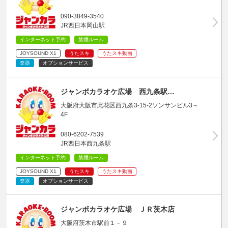
090-3849-3540
JR西日本岡山駅
インターネット予約
禁煙ルーム
JOYSOUND X1
うたスキ
うたスキ動画
楽器
オプションサービス
ジャンボカラオケ広場 西九条駅…
大阪府大阪市此花区西九条3-15-2ソンサンビル3～
4F
080-6202-7539
JR西日本西九条駅
インターネット予約
禁煙ルーム
JOYSOUND X1
うたスキ
うたスキ動画
楽器
オプションサービス
ジャンボカラオケ広場 ＪＲ茨木店
大阪府茨木市駅前１－９