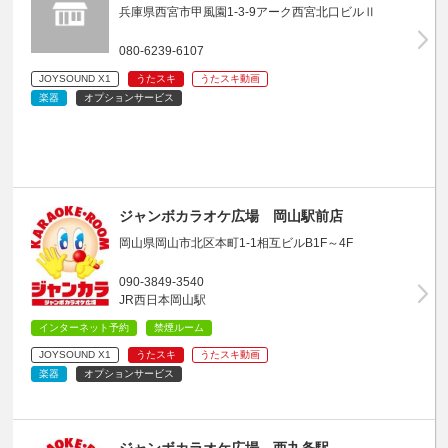
兵庫県西宮市甲風園1-3-9アーク西宮北口ビルⅡ
080-6239-6107
JOYSOUND X1
うたスキ
うたスキ動画
楽器
オプションサービス
ジャンボカラオケ広場 岡山駅前店
岡山県岡山市北区本町1-1相互ビルB1F～4F
090-3849-3540
JR西日本岡山駅
インターネット予約
禁煙ルーム
JOYSOUND X1
うたスキ
うたスキ動画
楽器
オプションサービス
ジャンボカラオケ広場 西九条駅…