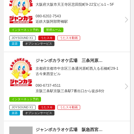
大阪府大阪市天王寺区悲田院町9-22宝ビル1～5F
080-6202-7543
近鉄大阪阿部野橋駅
インターネット予約
禁煙ルーム
JOYSOUND X1
うたスキ
うたスキ動画
楽器
オプションサービス
ジャンボカラオケ広場 三条河原…
京都府京都市中京区三条通河原町西入る石橋町29-1
古今東西堂ビル
090-6737-4511
京阪三条駅京阪三条駅7番出口から徒歩8分
インターネット予約
JOYSOUND X1
うたスキ
うたスキ動画
楽器
オプションサービス
ジャンボカラオケ広場 阪急西宮…