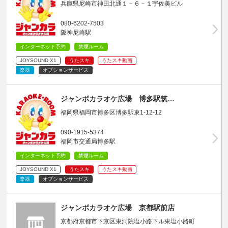
兵庫県尼崎市神田北通１－６－１宇佐美ビル
080-6202-7503
阪神尼崎駅
インターネット予約
禁煙ルーム
JOYSOUND X1
うたスキ
うたスキ動画
楽器
オプションサービス
ジャンボカラオケ広場 博多駅筑…
福岡県福岡市博多区博多駅東1-12-12
090-1915-5374
福岡市交通局博多駅
インターネット予約
禁煙ルーム
JOYSOUND X1
うたスキ
うたスキ動画
楽器
オプションサービス
ジャンボカラオケ広場 京都駅前店
京都府京都市下京区東洞院塩小路下ル東塩小路町