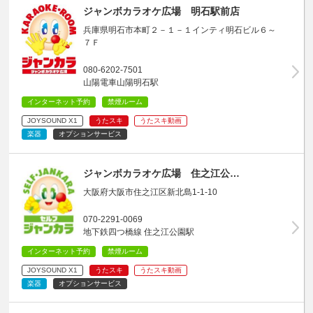
ジャンボカラオケ広場 明石駅前店
兵庫県明石市本町２－１－１インティ明石ビル６～
７Ｆ
080-6202-7501
山陽電車山陽明石駅
インターネット予約
禁煙ルーム
JOYSOUND X1
うたスキ
うたスキ動画
楽器
オプションサービス
ジャンボカラオケ広場 住之江公…
大阪府大阪市住之江区新北島1-1-10
070-2291-0069
地下鉄四つ橋線 住之江公園駅
インターネット予約
禁煙ルーム
JOYSOUND X1
うたスキ
うたスキ動画
楽器
オプションサービス