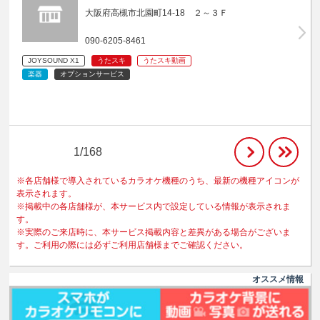
大阪府高槻市北園町14-18 ２～３Ｆ
090-6205-8461
JOYSOUND X1
うたスキ
うたスキ動画
楽器
オプションサービス
1/168
※各店舗様で導入されているカラオケ機種のうち、最新の機種アイコンが
表示されます。
※掲載中の各店舗様が、本サービス内で設定している情報が表示されま
す。
※実際のご来店時に、本サービス掲載内容と差異がある場合がございま
す。ご利用の際には必ずご利用店舗様までご確認ください。
オススメ情報