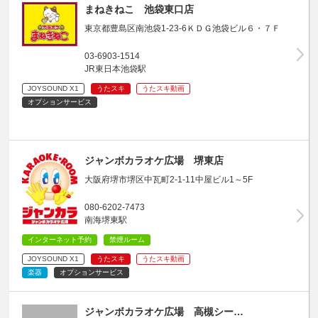
まねきねこ 池袋東口店
東京都豊島区南池袋1-23-6ＫＤＧ池袋ビル６・７Ｆ
03-6903-1514
JR東日本池袋駅
JOYSOUND X1
うたスキ
うたスキ動画
オプションサービス
ジャンボカラオケ広場 堺東店
大阪府堺市堺区中瓦町2-1-11中屋ビル1～5F
080-6202-7473
南海堺東駅
インターネット予約
禁煙ルーム
JOYSOUND X1
うたスキ
うたスキ動画
楽器
オプションサービス
ジャンボカラオケ広場 高槻シー…