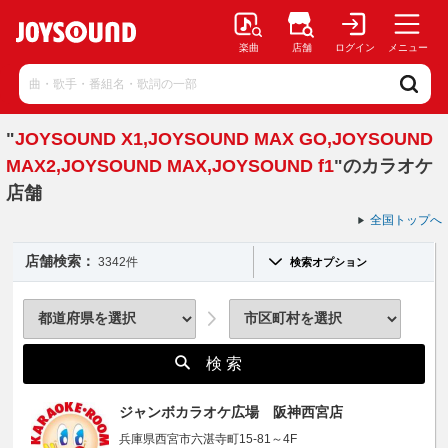
楽曲
店舗
ログイン
メニュー
"
JOYSOUND X1,JOYSOUND MAX GO,JOYSOUND
MAX2,JOYSOUND MAX,JOYSOUND f1
"のカラオケ
店舗
全国トップへ
店舗検索：
3342件
検索オプション
検 索
ジャンボカラオケ広場 阪神西宮店
兵庫県西宮市六湛寺町15-81～4F