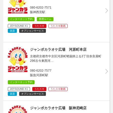
080-6202-7571
阪神西宮駅
インターネット予約
禁煙ルーム
JOYSOUND X1
うたスキ
うたスキ動画
楽器
オプションサービス
ジャンボカラオケ広場 河原町本店
京都府京都市中京区河原町蛸薬師上る3丁目奈良屋町
296古今東西河…
080-6202-7577
阪急河原町駅
インターネット予約
JOYSOUND X1
うたスキ
うたスキ動画
楽器
オプションサービス
ジャンボカラオケ広場 阪神尼崎店