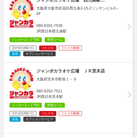
大阪府大阪市此花区西九条3-15-2ソンサンビル3～
4F
080-6202-7539
JR西日本西九条駅
インターネット予約
禁煙ルーム
JOYSOUND X1
うたスキ
うたスキ動画
楽器
オプションサービス
ジャンボカラオケ広場 ＪＲ茨木店
大阪府茨木市駅前１－９
080-6202-7521
JR西日本茨木駅
インターネット予約
禁煙ルーム
JOYSOUND X1
うたスキ
うたスキ動画
楽器
オプションサービス