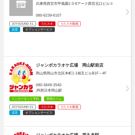
兵庫県西宮市甲風園1-3-9アーク西宮北口ビルⅡ
080-6239-6107
JOYSOUND X1
うたスキ
うたスキ動画
楽器
オプションサービス
ジャンボカラオケ広場 岡山駅前店
岡山県岡山市北区本町1-1相互ビルB1F～4F
090-3849-3540
JR西日本岡山駅
インターネット予約
禁煙ルーム
JOYSOUND X1
うたスキ
うたスキ動画
楽器
オプションサービス
ジャンボカラオケ広場 西九条駅…