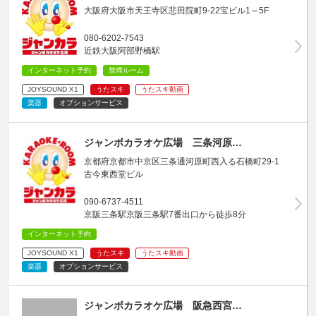
大阪府大阪市天王寺区悲田院町9-22宝ビル1～5F
080-6202-7543
近鉄大阪阿部野橋駅
インターネット予約
禁煙ルーム
JOYSOUND X1
うたスキ
うたスキ動画
楽器
オプションサービス
ジャンボカラオケ広場 三条河原…
京都府京都市中京区三条通河原町西入る石橋町29-1
古今東西堂ビル
090-6737-4511
京阪三条駅京阪三条駅7番出口から徒歩8分
インターネット予約
JOYSOUND X1
うたスキ
うたスキ動画
楽器
オプションサービス
ジャンボカラオケ広場 阪急西宮…