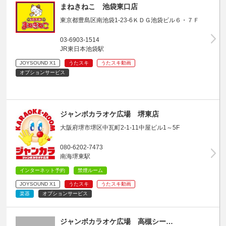
まねきねこ 池袋東口店
東京都豊島区南池袋1-23-6ＫＤＧ池袋ビル６・７Ｆ
03-6903-1514
JR東日本池袋駅
JOYSOUND X1
うたスキ
うたスキ動画
オプションサービス
ジャンボカラオケ広場 堺東店
大阪府堺市堺区中瓦町2-1-11中屋ビル1～5F
080-6202-7473
南海堺東駅
インターネット予約
禁煙ルーム
JOYSOUND X1
うたスキ
うたスキ動画
楽器
オプションサービス
ジャンボカラオケ広場 高槻シー…