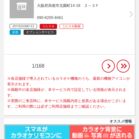
大阪府高槻市北園町14-18 ２～３Ｆ
090-6205-8461
JOYSOUND X1
うたスキ
うたスキ動画
楽器
オプションサービス
1/168
※各店舗様で導入されているカラオケ機種のうち、最新の機種アイコンが
表示されます。
※掲載中の各店舗様が、本サービス内で設定している情報が表示されま
す。
※実際のご来店時に、本サービス掲載内容と差異がある場合がございま
す。ご利用の際には必ずご利用店舗様までご確認ください。
オススメ情報