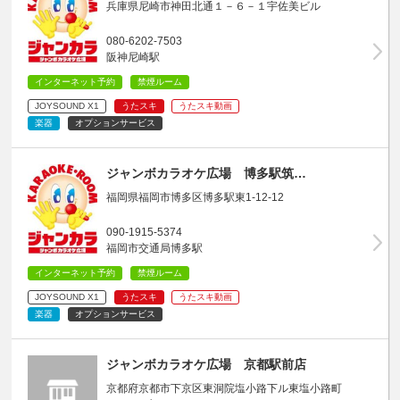
兵庫県尼崎市神田北通１－６－１宇佐美ビル
080-6202-7503
阪神尼崎駅
インターネット予約
禁煙ルーム
JOYSOUND X1
うたスキ
うたスキ動画
楽器
オプションサービス
ジャンボカラオケ広場 博多駅筑…
福岡県福岡市博多区博多駅東1-12-12
090-1915-5374
福岡市交通局博多駅
インターネット予約
禁煙ルーム
JOYSOUND X1
うたスキ
うたスキ動画
楽器
オプションサービス
ジャンボカラオケ広場 京都駅前店
京都府京都市下京区東洞院塩小路下ル東塩小路町