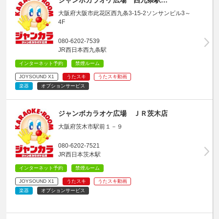
大阪府大阪市此花区西九条3-15-2ソンサンビル3～
4F
080-6202-7539
JR西日本西九条駅
インターネット予約
禁煙ルーム
JOYSOUND X1
うたスキ
うたスキ動画
楽器
オプションサービス
ジャンボカラオケ広場 ＪＲ茨木店
大阪府茨木市駅前１－９
080-6202-7521
JR西日本茨木駅
インターネット予約
禁煙ルーム
JOYSOUND X1
うたスキ
うたスキ動画
楽器
オプションサービス