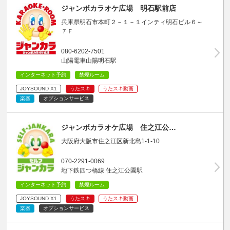
ジャンボカラオケ広場 明石駅前店
兵庫県明石市本町２－１－１インティ明石ビル６～
７Ｆ
080-6202-7501
山陽電車山陽明石駅
インターネット予約
禁煙ルーム
JOYSOUND X1
うたスキ
うたスキ動画
楽器
オプションサービス
ジャンボカラオケ広場 住之江公…
大阪府大阪市住之江区新北島1-1-10
070-2291-0069
地下鉄四つ橋線 住之江公園駅
インターネット予約
禁煙ルーム
JOYSOUND X1
うたスキ
うたスキ動画
楽器
オプションサービス