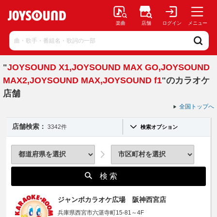
楽曲
店舗
ログイン
メニュー
"
JOYSOUND X1,JOYSOUND MAX GO,JOYSOUND
MAX2,JOYSOUND MAX,JOYSOUND f1
"のカラオケ
店舗
全国トップへ
店舗検索：
3342件
検索オプション
検 索
ジャンボカラオケ広場 阪神西宮店
兵庫県西宮市六湛寺町15-81～4F