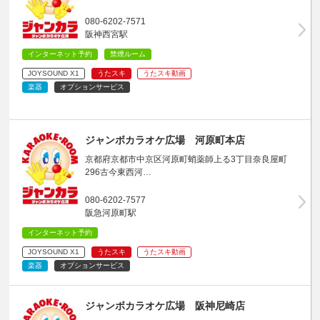
080-6202-7571
阪神西宮駅
インターネット予約
禁煙ルーム
JOYSOUND X1
うたスキ
うたスキ動画
楽器
オプションサービス
ジャンボカラオケ広場 河原町本店
京都府京都市中京区河原町蛸薬師上る3丁目奈良屋町
296古今東西河…
080-6202-7577
阪急河原町駅
インターネット予約
JOYSOUND X1
うたスキ
うたスキ動画
楽器
オプションサービス
ジャンボカラオケ広場 阪神尼崎店