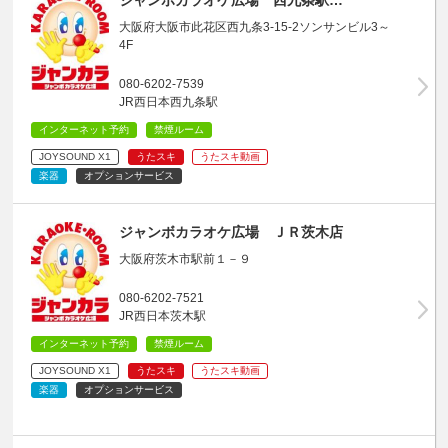
大阪府大阪市此花区西九条3-15-2ソンサンビル3～
4F
080-6202-7539
JR西日本西九条駅
インターネット予約
禁煙ルーム
JOYSOUND X1
うたスキ
うたスキ動画
楽器
オプションサービス
ジャンボカラオケ広場 ＪＲ茨木店
大阪府茨木市駅前１－９
080-6202-7521
JR西日本茨木駅
インターネット予約
禁煙ルーム
JOYSOUND X1
うたスキ
うたスキ動画
楽器
オプションサービス