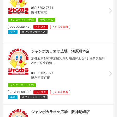
080-6202-7571
阪神西宮駅
インターネット予約
禁煙ルーム
JOYSOUND X1
うたスキ
うたスキ動画
楽器
オプションサービス
ジャンボカラオケ広場 河原町本店
京都府京都市中京区河原町蛸薬師上る3丁目奈良屋町
296古今東西河…
080-6202-7577
阪急河原町駅
インターネット予約
JOYSOUND X1
うたスキ
うたスキ動画
楽器
オプションサービス
ジャンボカラオケ広場 阪神尼崎店