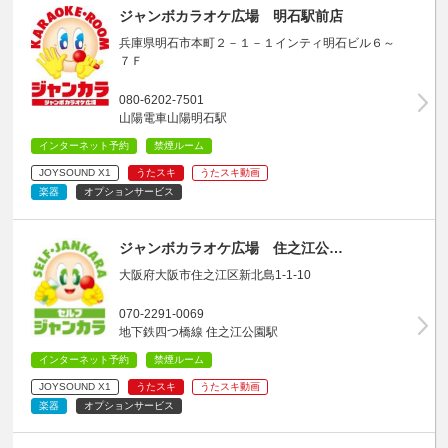
ジャンボカラオケ広場 明石駅前店
兵庫県明石市本町２－１－１インティ明石ビル６～
７Ｆ
080-6202-7501
山陽電車山陽明石駅
インターネット予約
禁煙ルーム
JOYSOUND X1
うたスキ
うたスキ動画
楽器
オプションサービス
ジャンボカラオケ広場 住之江公…
大阪府大阪市住之江区新北島1-1-10
070-2291-0069
地下鉄四つ橋線 住之江公園駅
インターネット予約
禁煙ルーム
JOYSOUND X1
うたスキ
うたスキ動画
楽器
オプションサービス