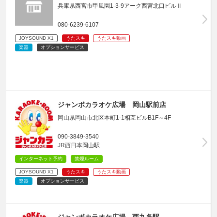
兵庫県西宮市甲風園1-3-9アーク西宮北口ビルⅡ
080-6239-6107
JOYSOUND X1
うたスキ
うたスキ動画
楽器
オプションサービス
ジャンボカラオケ広場 岡山駅前店
岡山県岡山市北区本町1-1相互ビルB1F～4F
090-3849-3540
JR西日本岡山駅
インターネット予約
禁煙ルーム
JOYSOUND X1
うたスキ
うたスキ動画
楽器
オプションサービス
ジャンボカラオケ広場 西九条駅…