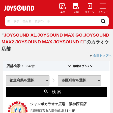
楽曲
店舗
ログイン
メニュー
"
JOYSOUND X1,JOYSOUND MAX GO,JOYSOUND
MAX2,JOYSOUND MAX,JOYSOUND f1
"のカラオケ
店舗
全国トップへ
店舗検索：
3342件
検索オプション
検 索
ジャンボカラオケ広場 阪神西宮店
兵庫県西宮市六湛寺町15-81～4F