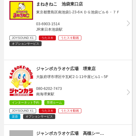
まねきねこ 池袋東口店
東京都豊島区南池袋1-23-6ＫＤＧ池袋ビル６・７Ｆ
03-6903-1514
JR東日本池袋駅
JOYSOUND X1
うたスキ
うたスキ動画
オプションサービス
ジャンボカラオケ広場 堺東店
大阪府堺市堺区中瓦町2-1-11中屋ビル1～5F
080-6202-7473
南海堺東駅
インターネット予約
禁煙ルーム
JOYSOUND X1
うたスキ
うたスキ動画
楽器
オプションサービス
ジャンボカラオケ広場 高槻シー…