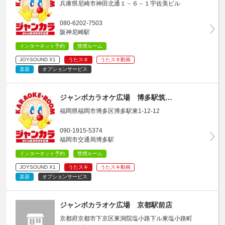
兵庫県尼崎市神田北通１－６－１宇佐美ビル
080-6202-7503
阪神尼崎駅
インターネット予約
禁煙ルーム
JOYSOUND X1
うたスキ
うたスキ動画
楽器
オプションサービス
ジャンボカラオケ広場 博多駅筑…
福岡県福岡市博多区博多駅東1-12-12
090-1915-5374
福岡市交通局博多駅
インターネット予約
禁煙ルーム
JOYSOUND X1
うたスキ
うたスキ動画
楽器
オプションサービス
ジャンボカラオケ広場 京都駅前店
京都府京都市下京区東洞院塩小路下ル東塩小路町