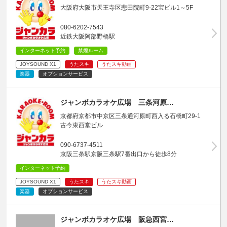
大阪府大阪市天王寺区悲田院町9-22宝ビル1～5F
080-6202-7543
近鉄大阪阿部野橋駅
インターネット予約
禁煙ルーム
JOYSOUND X1
うたスキ
うたスキ動画
楽器
オプションサービス
ジャンボカラオケ広場 三条河原…
京都府京都市中京区三条通河原町西入る石橋町29-1
古今東西堂ビル
090-6737-4511
京阪三条駅京阪三条駅7番出口から徒歩8分
インターネット予約
JOYSOUND X1
うたスキ
うたスキ動画
楽器
オプションサービス
ジャンボカラオケ広場 阪急西宮…