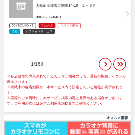
大阪府高槻市北園町14-18 ２～３Ｆ
090-6205-8461
JOYSOUND X1
うたスキ
うたスキ動画
楽器
オプションサービス
1/168
※各店舗様で導入されているカラオケ機種のうち、最新の機種アイコンが
表示されます。
※掲載中の各店舗様が、本サービス内で設定している情報が表示されま
す。
※実際のご来店時に、本サービス掲載内容と差異がある場合がございま
す。ご利用の際には必ずご利用店舗様までご確認ください。
オススメ情報