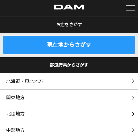
お店をさがす
カラオケ検索
現在地からさがす
カラオケ店舗検索
都道府県からさがす
カラオケリクエスト
北海道・東北地方
全国りれき
関東地方
リアルタイムで歌われている曲の一覧
北陸地方
魔訶不思議アドベンチャー!
高橋洋樹
中部地方