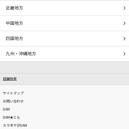
[生音]チェリー
近畿地方
スピッツ
中国地方
[生音]星座になれたら
結束バンド
四国地方
君を知らない
九州・沖縄地方
Mrs. GREEN APPLE
[生音]SISTER
店舗検索
back number
テレパシー
サイトマップ
M!LK
お問い合わせ
DAM
milky way
DAM★とも
結束バンド
カラオケ＠DAM