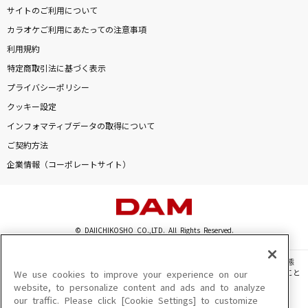
サイトのご利用について
絶対的主人公
カラオケご利用にあたっての注意事項
超ときめき宣伝部(ときめき宣伝部)
利用規約
特定商取引法に基づく表示
アイネクライネ
プライバシーポリシー
米津玄師
クッキー設定
[生音]粉雪
インフォマティブデータの取得について
レミオロメン
ご契約方法
企業情報（コーポレートサイト）
もっと見る
DAMの新曲・ランキングなど
カラオケ最新情報をチェック！
© DAIICHIKOSHO CO.,LTD. All Rights Reserved.
このサイトに掲載されている一切の文章・画像・写真・動画・音声等を、手段や形態
を問わず、著作権法の定める範囲を超えて無断で複製、転載、ファイル化などすること
We use cookies to improve your experience on our
を禁じます。
website, to personalize content and ads and to analyze
our traffic. Please click [Cookie Settings] to customize
楽曲及びコンテンツは、機種によりご利用いただけない場合があります。
DAMに会員登録・ログインして