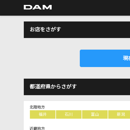
お店をさがす
現
都道府県からさがす
北陸地方
福井
石川
富山
新潟
近畿地方