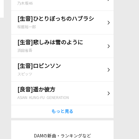
乃木坂46
[生音]ひとりぼっちのハブラシ
桜庭裕一郎
[生音]悲しみは雪のように
浜田省吾
[生音]ロビンソン
スピッツ
[良音]遥か彼方
ASIAN KUNG-FU GENERATION
もっと見る
DAMの新曲・ランキングなど