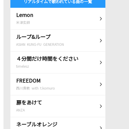
リアルタイムで歌われている曲の一覧
Lemon
米津玄師
ループ&ループ
ASIAN KUNG-FU GENERATION
４分間だけ時間をください
timelesz
FREEDOM
西川貴教 with t.komuro
扉をあけて
ANZA
ネーブルオレンジ