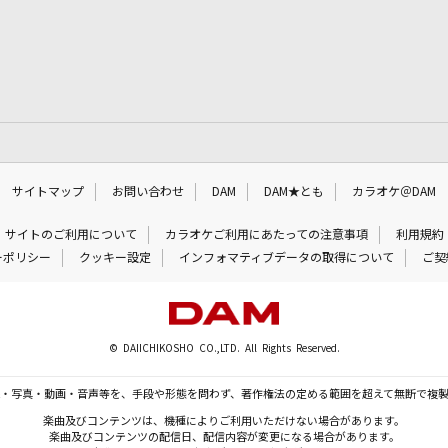
サイトマップ
お問い合わせ
DAM
DAM★とも
カラオケ＠DAM
サイトのご利用について
カラオケご利用にあたっての注意事項
利用規約
ーポリシー
クッキー設定
インフォマティブデータの取得について
ご契
© DAIICHIKOSHO CO.,LTD. All Rights Reserved.
・写真・動画・音声等を、手段や形態を問わず、著作権法の定める範囲を超えて無断で複
楽曲及びコンテンツは、機種によりご利用いただけない場合があります。
楽曲及びコンテンツの配信日、配信内容が変更になる場合があります。