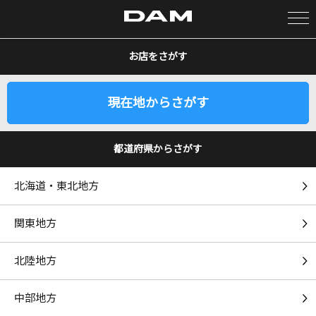
お店をさがす
カラオケ検索
現在地からさがす
カラオケ店舗検索
都道府県からさがす
カラオケリクエスト
北海道・東北地方
全国りれき
関東地方
リアルタイムで歌われている曲の一覧
北陸地方
[生音]ヒッチコック
ヨルシカ
中部地方