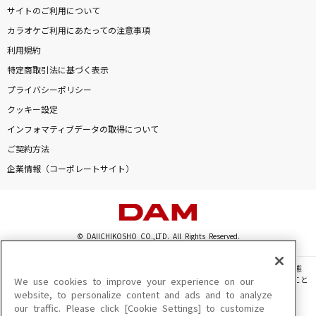
Laughing Hick
サイトのご利用について
カラオケご利用にあたっての注意事項
愛とか恋とか
利用規約
Novelbright
特定商取引法に基づく表示
怪獣の花唄
プライバシーポリシー
Vaundy
クッキー設定
インフォマティブデータの取得について
ライカ
ご契約方法
yamada feat.初音ミク
企業情報（コーポレートサイト）
もっと見る
DAMの新曲・ランキングなど
© DAIICHIKOSHO CO.,LTD. All Rights Reserved.
カラオケ最新情報をチェック！
このサイトに掲載されている一切の文章・画像・写真・動画・音声等を、手段や形態
を問わず、著作権法の定める範囲を超えて無断で複製、転載、ファイル化などすること
We use cookies to improve your experience on our
を禁じます。
website, to personalize content and ads and to analyze
our traffic. Please click [Cookie Settings] to customize
楽曲及びコンテンツは、機種によりご利用いただけない場合があります。