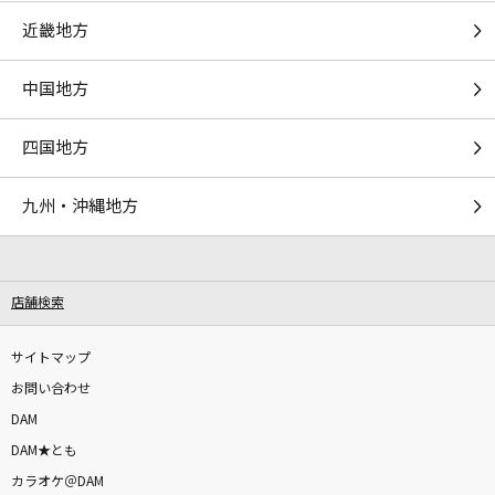
聖槍爆裂ボーイ
近畿地方
れるりり/もじゃ feat.鏡音レン
中国地方
[生音]犬とバカ猫
セカンドバッカー
四国地方
[生音]ごめんね…
九州・沖縄地方
高橋真梨子
アンビバレント(TVアニメ『薬屋のひとりごと』
バージョン)
店舗検索
Uru
サイトマップ
[生音]楓
お問い合わせ
スピッツ
DAM
DAM★とも
[生音]カシスオレンジ
カラオケ＠DAM