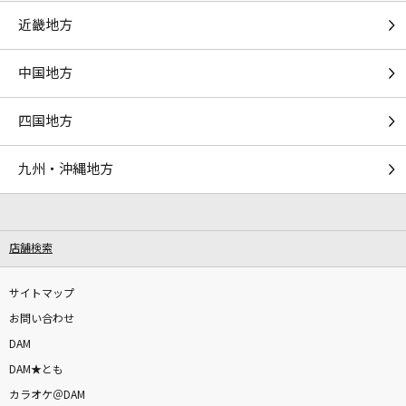
[生音]桜
近畿地方
河口恭吾(Kyogo Kawaguchi)
中国地方
シルエット
KANA-BOON
四国地方
オレポーズ～俺なりのラブソング～
九州・沖縄地方
PENGIN
[名演]冬のうた 「名演ピアノ 美野 春樹」
店舗検索
Kiroro
[生音]綾
サイトマップ
My Hair is Bad
お問い合わせ
DAM
プロポーズ
DAM★とも
内緒のピアス
カラオケ＠DAM