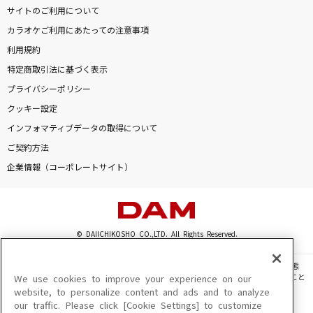
サイトのご利用について
未来予想図
カラオケご利用にあたっての注意事項
DREAMS COME TRUE
利用規約
特定商取引法に基づく表示
かわいいだけじゃだめですか？
プライバシーポリシー
CUTIE STREET
クッキー設定
ころしちゃった!
インフォマティブデータの取得について
夏山よつぎ
ご契約方法
企業情報（コーポレートサイト）
もっと見る
DAMの新曲・ランキングなど
カラオケ最新情報をチェック！
© DAIICHIKOSHO CO.,LTD. All Rights Reserved.
このサイトに掲載されている一切の文章・画像・写真・動画・音声等を、手段や形態
を問わず、著作権法の定める範囲を超えて無断で複製、転載、ファイル化などすること
We use cookies to improve your experience on our
を禁じます。
website, to personalize content and ads and to analyze
our traffic. Please click [Cookie Settings] to customize
楽曲及びコンテンツは、機種によりご利用いただけない場合があります。
DAMに会員登録・ログインして