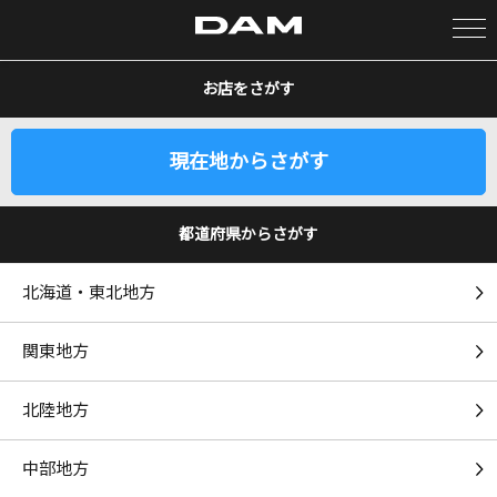
お店をさがす
カラオケ検索
現在地からさがす
カラオケ店舗検索
都道府県からさがす
カラオケリクエスト
北海道・東北地方
全国りれき
関東地方
リアルタイムで歌われている曲の一覧
北陸地方
僕らまた
SG
中部地方