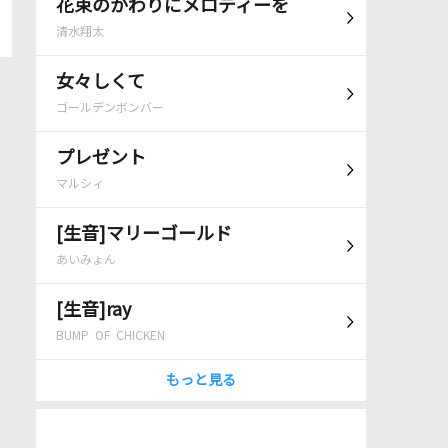
花束のかわりにメロディーを
清水翔太
女々しくて
ゴールデンボンバー
プレゼント
マルシィ
[生音]マリーゴールド
あいみょん
[生音]ray
BUMP OF CHICKEN
もっと見る