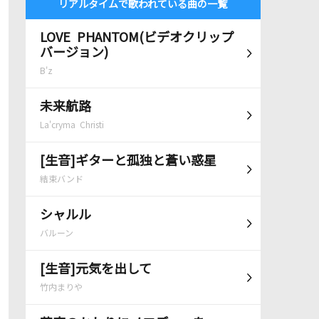
リアルタイムで歌われている曲の一覧
LOVE PHANTOM(ビデオクリップ
バージョン)
B'z
未来航路
La'cryma Christi
[生音]ギターと孤独と蒼い惑星
結束バンド
シャルル
バルーン
[生音]元気を出して
竹内まりや