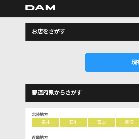
お店をさがす
現
都道府県からさがす
北陸地方
福井
石川
富山
新潟
近畿地方