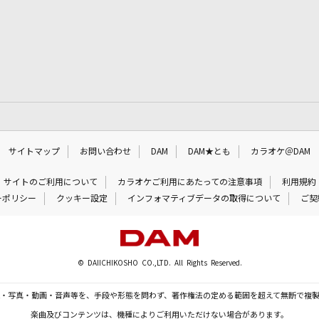
サイトマップ
お問い合わせ
DAM
DAM★とも
カラオケ＠DAM
サイトのご利用について
カラオケご利用にあたっての注意事項
利用規約
ーポリシー
クッキー設定
インフォマティブデータの取得について
ご契
© DAIICHIKOSHO CO.,LTD. All Rights Reserved.
・写真・動画・音声等を、手段や形態を問わず、著作権法の定める範囲を超えて無断で複
楽曲及びコンテンツは、機種によりご利用いただけない場合があります。