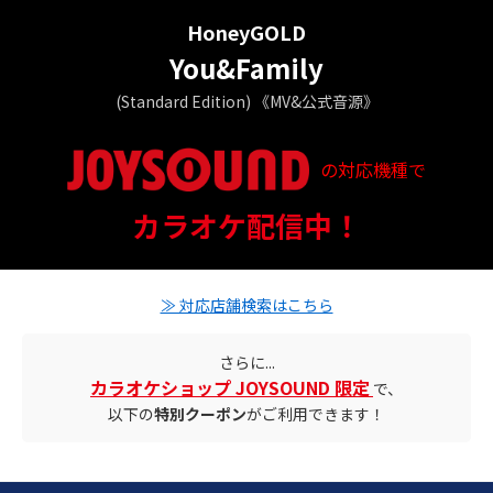
HoneyGOLD
You&Family
(Standard Edition) 《MV&公式音源》
の対応機種で
配信ステータス
カラオケ配信中！
対応店舗とクーポン情報
≫ 対応店舗検索はこちら
さらに...
カラオケショップ JOYSOUND 限定
で、
以下の
特別クーポン
がご利用できます！