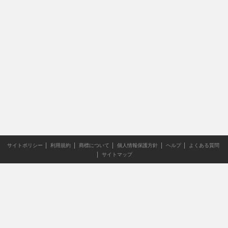
サイトポリシー
利用規約
商標について
個人情報保護方針
ヘルプ
よくある質問
サイトマップ
当サイトのすべての文章や画像などの無断転載・引用を禁じま
す。
Copyright XING INC.All Rights Reserved.