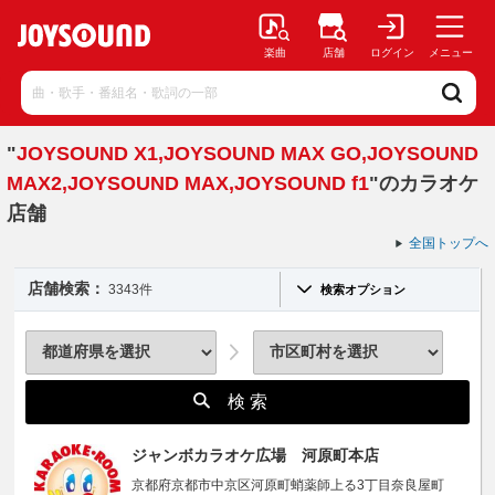
楽曲
店舗
ログイン
メニュー
"
JOYSOUND X1,JOYSOUND MAX GO,JOYSOUND
MAX2,JOYSOUND MAX,JOYSOUND f1
"のカラオケ
店舗
全国トップへ
店舗検索：
3343件
検索オプション
検 索
ジャンボカラオケ広場 河原町本店
京都府京都市中京区河原町蛸薬師上る3丁目奈良屋町