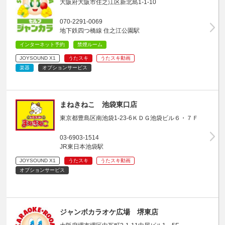
大阪府大阪市住之江区新北島1-1-10
070-2291-0069
地下鉄四つ橋線 住之江公園駅
インターネット予約
禁煙ルーム
JOYSOUND X1
うたスキ
うたスキ動画
楽器
オプションサービス
まねきねこ 池袋東口店
東京都豊島区南池袋1-23-6ＫＤＧ池袋ビル６・７Ｆ
03-6903-1514
JR東日本池袋駅
JOYSOUND X1
うたスキ
うたスキ動画
オプションサービス
ジャンボカラオケ広場 堺東店