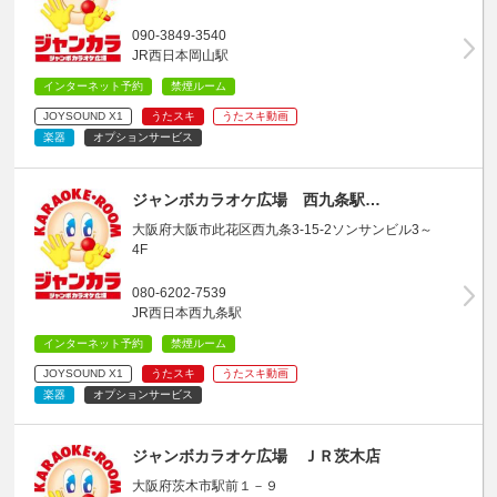
090-3849-3540
JR西日本岡山駅
インターネット予約
禁煙ルーム
JOYSOUND X1
うたスキ
うたスキ動画
楽器
オプションサービス
ジャンボカラオケ広場 西九条駅…
大阪府大阪市此花区西九条3-15-2ソンサンビル3～
4F
080-6202-7539
JR西日本西九条駅
インターネット予約
禁煙ルーム
JOYSOUND X1
うたスキ
うたスキ動画
楽器
オプションサービス
ジャンボカラオケ広場 ＪＲ茨木店
大阪府茨木市駅前１－９