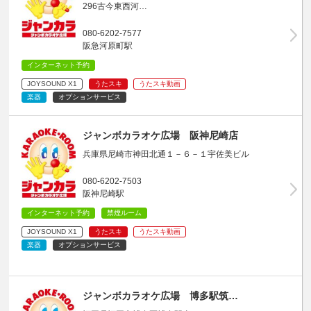
296古今東西河…
080-6202-7577
阪急河原町駅
インターネット予約
JOYSOUND X1
うたスキ
うたスキ動画
楽器
オプションサービス
ジャンボカラオケ広場 阪神尼崎店
兵庫県尼崎市神田北通１－６－１宇佐美ビル
080-6202-7503
阪神尼崎駅
インターネット予約
禁煙ルーム
JOYSOUND X1
うたスキ
うたスキ動画
楽器
オプションサービス
ジャンボカラオケ広場 博多駅筑…