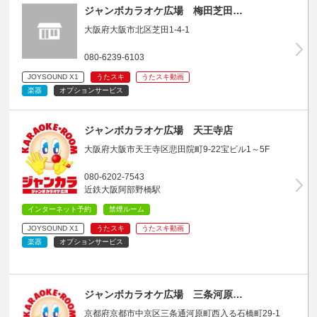
ジャンボカラオケ広場 梅田芝田…
大阪府大阪市北区芝田1-4-1
080-6239-6103
JOYSOUND X1
うたスキ
うたスキ動画
楽器
オプションサービス
ジャンボカラオケ広場 天王寺店
大阪府大阪市天王寺区悲田院町9-22宝ビル1～5F
080-6202-7543
近鉄大阪阿部野橋駅
インターネット予約
禁煙ルーム
JOYSOUND X1
うたスキ
うたスキ動画
楽器
オプションサービス
ジャンボカラオケ広場 三条河原…
京都府京都市中京区三条通河原町西入る石橋町29-1