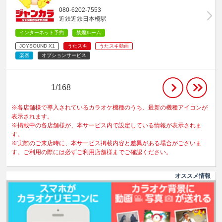
080-6202-7553
近鉄近鉄日本橋駅
インターネット予約
禁煙ルーム
JOYSOUND X1
うたスキ
うたスキ動画
楽器
オプションサービス
1/168
※各店舗様で導入されているカラオケ機種のうち、最新の機種アイコンが
表示されます。
※掲載中の各店舗様が、本サービス内で設定している情報が表示されま
す。
※実際のご来店時に、本サービス掲載内容と差異がある場合がございま
す。ご利用の際には必ずご利用店舗様までご確認ください。
オススメ情報