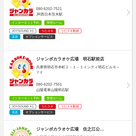
080-6202-7521
JR西日本茨木駅
インターネット予約
禁煙ルーム
JOYSOUND X1
うたスキ
うたスキ動画
楽器
オプションサービス
ジャンボカラオケ広場 明石駅前店
兵庫県明石市本町２－１－１インティ明石ビル６～
７Ｆ
080-6202-7501
山陽電車山陽明石駅
インターネット予約
禁煙ルーム
JOYSOUND X1
うたスキ
うたスキ動画
楽器
オプションサービス
ジャンボカラオケ広場 住之江公…