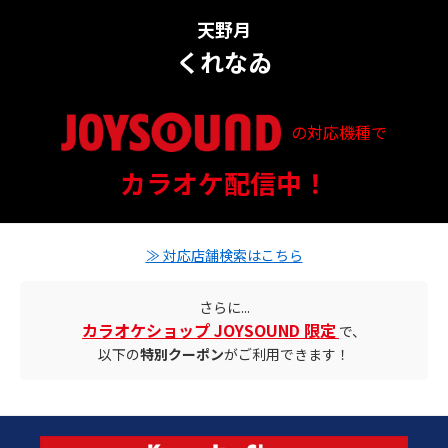
天野月
くれなゐ
の対応機種で
配信ステータス
カラオケ配信中！
対応店舗とクーポン情報
≫ 対応店舗検索はこちら
さらに...
カラオケショップ JOYSOUND 限定
で、
以下の
特別クーポン
がご利用できます！