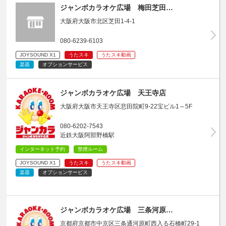
ジャンボカラオケ広場 梅田芝田…
大阪府大阪市北区芝田1-4-1
080-6239-6103
JOYSOUND X1
うたスキ
うたスキ動画
楽器
オプションサービス
ジャンボカラオケ広場 天王寺店
大阪府大阪市天王寺区悲田院町9-22宝ビル1～5F
080-6202-7543
近鉄大阪阿部野橋駅
インターネット予約
禁煙ルーム
JOYSOUND X1
うたスキ
うたスキ動画
楽器
オプションサービス
ジャンボカラオケ広場 三条河原…
京都府京都市中京区三条通河原町西入る石橋町29-1