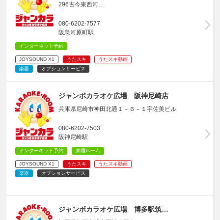
296古今東西河…
080-6202-7577
阪急河原町駅
インターネット予約
JOYSOUND X1
うたスキ
うたスキ動画
楽器
オプションサービス
ジャンボカラオケ広場 阪神尼崎店
兵庫県尼崎市神田北通１－６－１宇佐美ビル
080-6202-7503
阪神尼崎駅
インターネット予約
禁煙ルーム
JOYSOUND X1
うたスキ
うたスキ動画
楽器
オプションサービス
ジャンボカラオケ広場 博多駅筑…