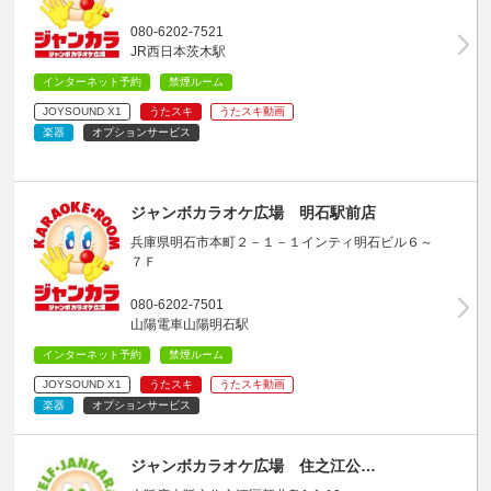
080-6202-7521
JR西日本茨木駅
インターネット予約
禁煙ルーム
JOYSOUND X1
うたスキ
うたスキ動画
楽器
オプションサービス
ジャンボカラオケ広場 明石駅前店
兵庫県明石市本町２－１－１インティ明石ビル６～
７Ｆ
080-6202-7501
山陽電車山陽明石駅
インターネット予約
禁煙ルーム
JOYSOUND X1
うたスキ
うたスキ動画
楽器
オプションサービス
ジャンボカラオケ広場 住之江公…