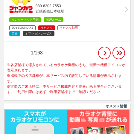
080-6202-7553
近鉄近鉄日本橋駅
インターネット予約
禁煙ルーム
JOYSOUND X1
うたスキ
うたスキ動画
楽器
オプションサービス
1/168
※各店舗様で導入されているカラオケ機種のうち、最新の機種アイコンが
表示されます。
※掲載中の各店舗様が、本サービス内で設定している情報が表示されま
す。
※実際のご来店時に、本サービス掲載内容と差異がある場合がございま
す。ご利用の際には必ずご利用店舗様までご確認ください。
オススメ情報