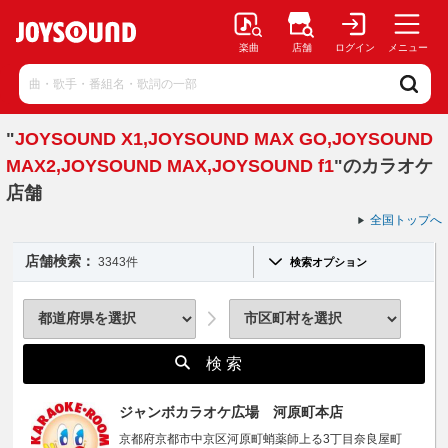
楽曲
店舗
ログイン
メニュー
"
JOYSOUND X1,JOYSOUND MAX GO,JOYSOUND
MAX2,JOYSOUND MAX,JOYSOUND f1
"のカラオケ
店舗
全国トップへ
店舗検索：
3343件
検索オプション
検 索
ジャンボカラオケ広場 河原町本店
京都府京都市中京区河原町蛸薬師上る3丁目奈良屋町