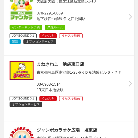
大阪府大阪市住之江区新北島1-1-10
070-2291-0069
地下鉄四つ橋線 住之江公園駅
インターネット予約
禁煙ルーム
JOYSOUND X1
うたスキ
うたスキ動画
楽器
オプションサービス
まねきねこ 池袋東口店
東京都豊島区南池袋1-23-6ＫＤＧ池袋ビル６・７Ｆ
03-6903-1514
JR東日本池袋駅
JOYSOUND X1
うたスキ
うたスキ動画
オプションサービス
ジャンボカラオケ広場 堺東店