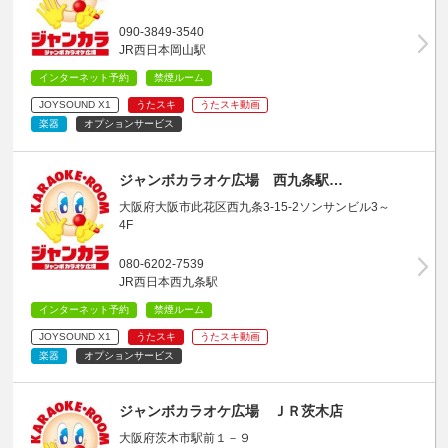
090-3849-3540
JR西日本岡山駅
インターネット予約
禁煙ルーム
JOYSOUND X1
うたスキ
うたスキ動画
楽器
オプションサービス
ジャンボカラオケ広場 西九条駅…
大阪府大阪市此花区西九条3-15-2ソンサンビル3～
4F
080-6202-7539
JR西日本西九条駅
インターネット予約
禁煙ルーム
JOYSOUND X1
うたスキ
うたスキ動画
楽器
オプションサービス
ジャンボカラオケ広場 ＪＲ茨木店
大阪府茨木市駅前１－９