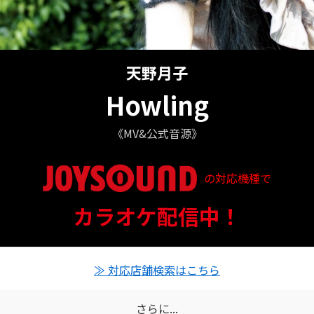
天野月子
Howling
《MV&公式音源》
の対応機種で
信ステータス
カラオケ配信中！
対応店舗とクーポン情報
≫ 対応店舗検索はこちら
さらに...