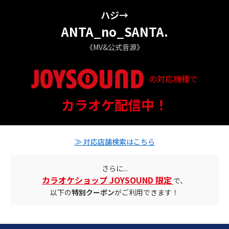
ハジ→
ANTA_no_SANTA.
《MV&公式音源》
の対応機種で
配信ステータス
カラオケ配信中！
対応店舗とクーポン情報
≫ 対応店舗検索はこちら
さらに...
カラオケショップ JOYSOUND 限定
で、
以下の
特別クーポン
がご利用できます！