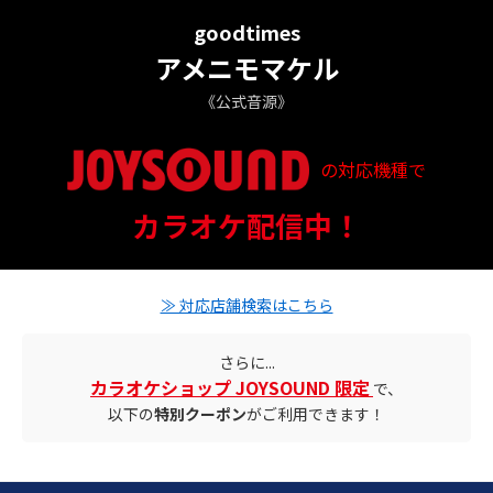
goodtimes
アメニモマケル
《公式音源》
の対応機種で
配信ステータス
カラオケ配信中！
対応店舗とクーポン情報
≫ 対応店舗検索はこちら
さらに...
カラオケショップ JOYSOUND 限定
で、
以下の
特別クーポン
がご利用できます！