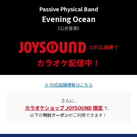
Passive Physical Band
Evening Ocean
《公式音源》
の対応機種で
配信ステータス
カラオケ配信中！
対応店舗とクーポン情報
≫ 対応店舗検索はこちら
さらに...
カラオケショップ JOYSOUND 限定
で、
以下の
特別クーポン
がご利用できます！