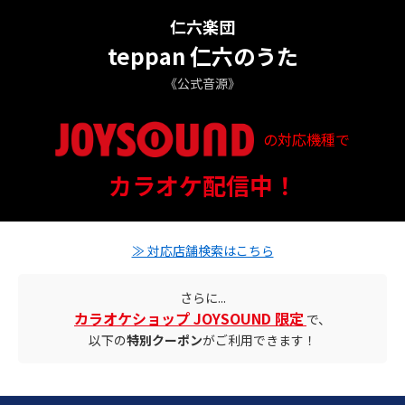
仁六楽団
teppan 仁六のうた
《公式音源》
の対応機種で
配信ステータス
カラオケ配信中！
対応店舗とクーポン情報
≫ 対応店舗検索はこちら
さらに...
カラオケショップ JOYSOUND 限定
で、
以下の
特別クーポン
がご利用できます！