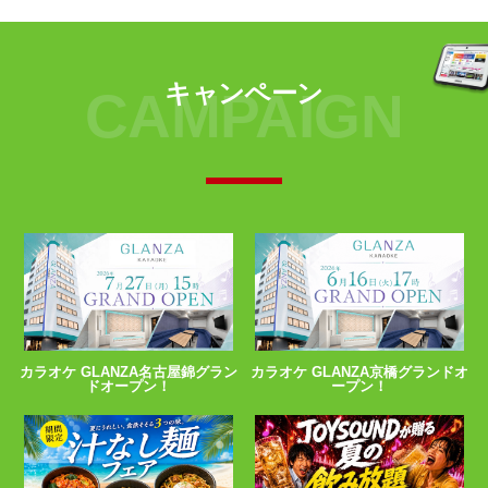
キャンペーン
CAMPAIGN
カラオケ GLANZA名古屋錦グラン
カラオケ GLANZA京橋グランドオ
ドオープン！
ープン！