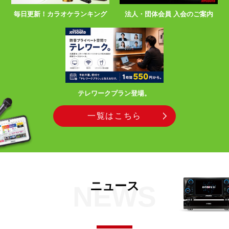
毎日更新！カラオケランキング
法人・団体会員 入会のご案内
テレワークプラン登場。
一覧はこちら
ニュース
NEWS