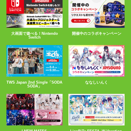
大画面で遊べる！Nintendo
開催中のコラボキャンペーン
Switch
TWS Japan 2nd Single「SODA
ななしいんく
SODA」