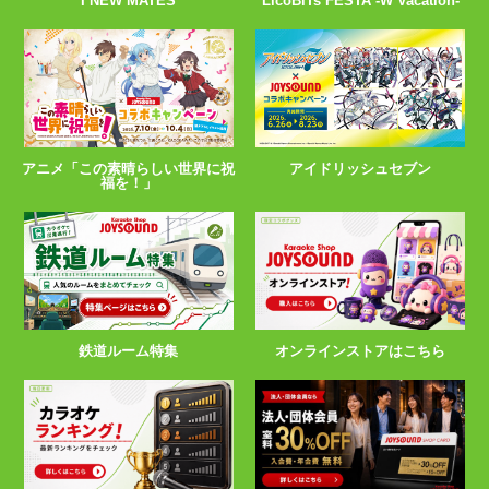
I NEW MATES
LicoBiTs FESTA -W Vacation-
アニメ「この素晴らしい世界に祝
アイドリッシュセブン
福を！」
鉄道ルーム特集
オンラインストアはこちら