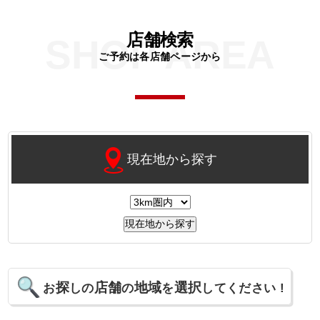
店舗検索
SHOP AREA
ご予約は各店舗ページから
現在地から探す
探
店舗
地域
選択
お
しの
の
を
してください !