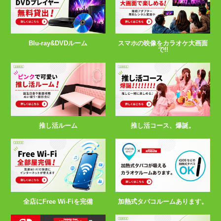
スマホの映像をカラオケ大画面
Blu-ray&DVDルーム
で!!
推し活ルーム
推し活コース、爆誕。
全店にFree Wi-Fiを完備
加熱式タバコルームあります。