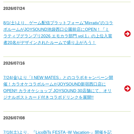
2026/07/24
8/1(土)より、ゲーム配信プラットフォーム”Mirrativ”のコラ
ボルームがJOYSOUND池袋西口公園前店にOPEN！『ミ
ラティブグランプリ2026 エモカラ部門 vol.1』の上位入賞
者20名がデザインされたルームで盛り上がろう！
2026/07/16
7/24(金)より「I NEW MATES」とのコラボキャンペーン開
催！カラオケコラボルームがJOYSOUND新宿西口店に
OPEN!! カラオケショップ JOYSOUND 30店舗にて、オリ
ジナルポストカード付きコラボドリンクを展開!!
2026/07/08
7/18(土)より、『LicoBiTs FESTA -W Vacation-』開催を記